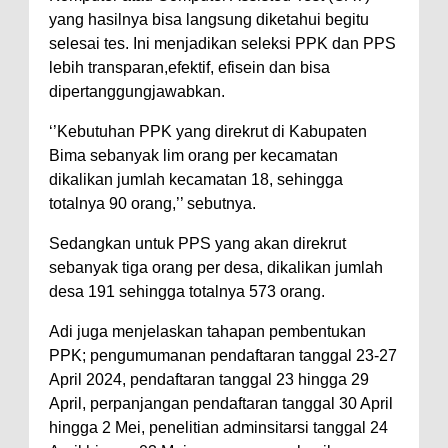
Kelautan dan Perikanan
yang hasilnya bisa langsung diketahui begitu
Pemkot Jawab Pandangan
selesai tes. Ini menjadikan seleksi PPK dan PPS
Umum Fraksi DPRD terhadap
lebih transparan,efektif, efisein dan bisa
Raperda Pertanggungjawaban
dipertanggungjawabkan.
Pelaksanaan APBD Kota Bima
‘’Kebutuhan PPK yang direkrut di Kabupaten
Pimpin Upacara HUT
Bima sebanyak lim orang per kecamatan
dikalikan jumlah kecamatan 18, sehingga
Bhayangkara Ke-80, Kapolres
totalnya 90 orang,’’ sebutnya.
Bima: Jadikan Tugas Sebagai
Ibadah, Kepercayaan Rakyat
Sedangkan untuk PPS yang akan direkrut
sebanyak tiga orang per desa, dikalikan jumlah
Landasan Utama
desa 191 sehingga totalnya 573 orang.
Kado HUT Bhayangkara Ke-80,
Kapolres Bima Pimpin Kenaikan
Adi juga menjelaskan tahapan pembentukan
PPK; pengumumanan pendaftaran tanggal 23-27
Pangkat 42 Personel
April 2024, pendaftaran tanggal 23 hingga 29
Bakti Sosial Bhayangkara Ke-80,
April, perpanjangan pendaftaran tanggal 30 April
Satsamapta Polres Bima Bantu
hingga 2 Mei, penelitian adminsitarsi tanggal 24