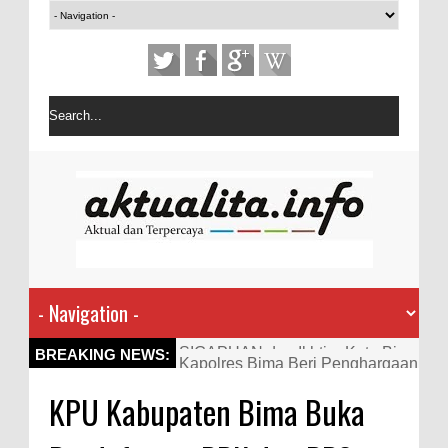
Kapolres Bima Beri Penghargaan
BREAKING NEWS:
ke Kades dan Ketua RT Yang
KPU Kabupaten Bima Buka
Aktif Bantu Polisi Berantas
Narkoba