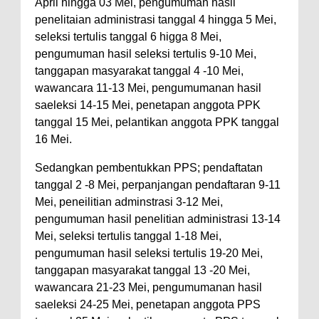
Warga Dena Hadapi Krisis Air
April hingga 03 Mei, pengumuman hasil
penelitaian administrasi tanggal 4 hingga 5 Mei,
Bersih
seleksi tertulis tanggal 6 higga 8 Mei,
Polsek Bolo Bongkar Peredaran
pengumuman hasil seleksi tertulis 9-10 Mei,
Sabu di Tambe, 2 Pria
tanggapan masyarakat tanggal 4 -10 Mei,
Diamankan Bersama 23 Poket
wawancara 11-13 Mei, pengumumanan hasil
saeleksi 14-15 Mei, penetapan anggota PPK
Sabu Siap Edar
tanggal 15 Mei, pelantikan anggota PPK tanggal
SIGAPUAN dan Ikhtiar Kota Bima
16 Mei.
Menjemput Korban Kekerasan
Sedangkan pembentukkan PPS; pendaftatan
tanggal 2 -8 Mei, perpanjangan pendaftaran 9-11
Mei, peneilitian adminstrasi 3-12 Mei,
pengumuman hasil penelitian administrasi 13-14
Mei, seleksi tertulis tanggal 1-18 Mei,
pengumuman hasil seleksi tertulis 19-20 Mei,
tanggapan masyarakat tanggal 13 -20 Mei,
wawancara 21-23 Mei, pengumumanan hasil
saeleksi 24-25 Mei, penetapan anggota PPS