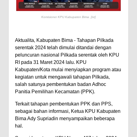
Perairan Sanggar
Perkuat Soliditas-Sinergi,
Komisioner KPU Kabupaten Bima. [ist]
Kapolres Bima Silaturahmi ke
Kejari dan Kodim 1608
Aktualita, Kabupaten Bima - Tahapan Pilkada
Nobar Piala Dunia Argentina vs
serentak 2024 telah dimulai ditandai dengan
Inggris, Polres Bima Pererat
peluncuran nasional Pilkada serentak oleh KPU
RI pada 31 Maret 2024 lalu. KPU
Silaturahmi dengan Masyarakat
Kabupaten/Kota mulai menyiapkan program atau
Antusiasnya Warga dan Polisi
kegiatan untuk mengawali tahapan Pilkada,
Nobar Bareng Laga Prancis vs
salah satunya pembentukan badan Adhoc
Spanyol di Mapolres Bima
Panitia Pemilihan Kecamatan (PPK).
Wali Kota Bima Tinjau Finalisasi
Terkait tahapan pembentukan PPK dan PPS,
Pembangunan RSUD Kota Bima,
sebagai bahan informasi, Ketua KPU Kabupaten
Pastikan Pemindahan Layanan
Bima Ady Supriadin menyampaikan beberapa
hal.
Berjalan Bertahap
"Polisi Peduli" Satsamapta