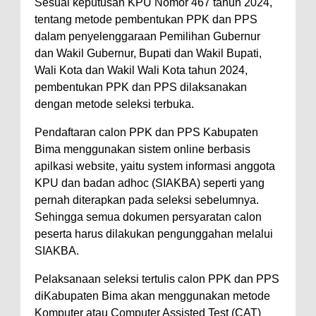
Sesuai keputusan KPU Nomor 467 tahun 2024,
tentang metode pembentukan PPK dan PPS
Polres Bima Bantu Warga Padolo
dalam penyelenggaraan Pemilihan Gubernur
Atasi Krisis Air Bersih
dan Wakil Gubernur, Bupati dan Wakil Bupati,
Wali Kota Bima Tinjau Rumah
Wali Kota dan Wakil Wali Kota tahun 2024,
Warga Tidak Layak Huni di
pembentukan PPK dan PPS dilaksanakan
dengan metode seleksi terbuka.
Kelurahan Oi Mbo, Dorong
Percepatan Bantuan BSPS
Pendaftaran calon PPK dan PPS Kabupaten
Wakil Wali Kota Bima
Bima menggunakan sistem online berbasis
apilkasi website, yaitu system informasi anggota
Konsultasikan Usulan Inpres
KPU dan badan adhoc (SIAKBA) seperti yang
Jalan Daerah 2026 dan
pernah diterapkan pada seleksi sebelumnya.
Persiapan DAK 2027 ke BPJN
Sehingga semua dokumen persyaratan calon
NTB
peserta harus dilakukan pengunggahan melalui
SIAKBA.
Wali Kota Tekankan Disiplin ASN
dan Penguatan Kolaborasi
Pelaksanaan seleksi tertulis calon PPK dan PPS
Wali Kota Bima Hadiri Rakornas
diKabupaten Bima akan menggunakan metode
Komputer atau Computer Assisted Test (CAT)