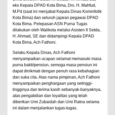
Kelautan dan Perikanan
eks Kepala DPAD Kota Bima, Drs. H. Mahfud,
Pemkot Jawab Pandangan
M.Pd (saat ini menjabat Kepala Dinas Kominfotik
Umum Fraksi DPRD terhadap
Kota Bima) dan seluruh jajaran pegawai DPAD
Raperda Pertanggungjawaban
Kota Bima. Pelepasan ASN Purna Tugas
dilakukan oleh Walikota melalui Asisten II Setda,
Pelaksanaan APBD Kota Bima
H. Ahmad, SE dan didampingi Kepala DPAD
Pimpin Upacara HUT
Kota Bima, Ach Fathoni.
Bhayangkara Ke-80, Kapolres
Selaku Kepala Dinas, Ach Fathoni
Bima: Jadikan Tugas Sebagai
menyampaikan ucapan selamat memasuki masa
Ibadah, Kepercayaan Rakyat
purna bakti/pensiun, semoga masa pensiun ini
Landasan Utama
dapat dinikmati dengan penuh rasa kebahagian
dan suka cita. Atas nama pimpinan, Ach Fathoni
Kado HUT Bhayangkara Ke-80,
menyampaikan penghargaan yang setinggi-
Kapolres Bima Pimpin Kenaikan
tingginya dan terima kasih sebanyak-banyaknya,
Pangkat 42 Personel
atas pengabdian dan loyalitas yang telah
Bakti Sosial Bhayangkara Ke-80,
diberikan Umi Zubaidah dan Umi Ratna selama
ini dalam menjalankan tugas-tugas.
Satsamapta Polres Bima Bantu