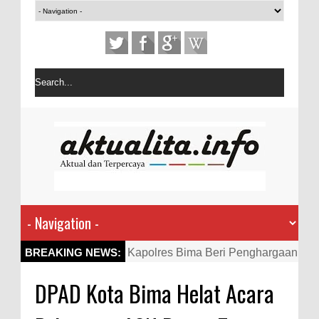
Kapolres Bima Beri Penghargaan
BREAKING NEWS:
ke Kades dan Ketua RT Yang
DPAD Kota Bima Helat Acara
Aktif Bantu Polisi Berantas
Narkoba