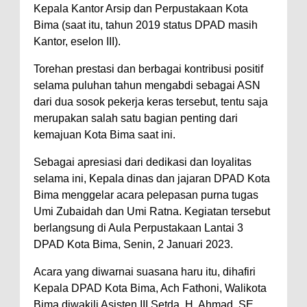
Kepala Kantor Arsip dan Perpustakaan Kota
Polres Bima Bantu Warga Padolo
Bima (saat itu, tahun 2019 status DPAD masih
Atasi Krisis Air Bersih
Kantor, eselon III).
Wali Kota Bima Tinjau Rumah
Torehan prestasi dan berbagai kontribusi positif
Warga Tidak Layak Huni di
selama puluhan tahun mengabdi sebagai ASN
dari dua sosok pekerja keras tersebut, tentu saja
Kelurahan Oi Mbo, Dorong
merupakan salah satu bagian penting dari
Percepatan Bantuan BSPS
kemajuan Kota Bima saat ini.
Wakil Wali Kota Bima
Sebagai apresiasi dari dedikasi dan loyalitas
Konsultasikan Usulan Inpres
selama ini, Kepala dinas dan jajaran DPAD Kota
Jalan Daerah 2026 dan
Bima menggelar acara pelepasan purna tugas
Persiapan DAK 2027 ke BPJN
Umi Zubaidah dan Umi Ratna. Kegiatan tersebut
NTB
berlangsung di Aula Perpustakaan Lantai 3
DPAD Kota Bima, Senin, 2 Januari 2023.
Wali Kota Tekankan Disiplin ASN
dan Penguatan Kolaborasi
Acara yang diwarnai suasana haru itu, dihafiri
Wali Kota Bima Hadiri Rakornas
Kepala DPAD Kota Bima, Ach Fathoni, Walikota
Bima diwakili Asisten III Setda, H. Ahmad, SE,