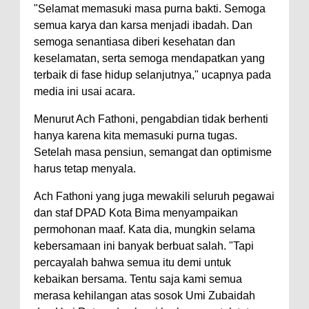
Warga Dena Hadapi Krisis Air
"Selamat memasuki masa purna bakti. Semoga
Bersih
semua karya dan karsa menjadi ibadah. Dan
semoga senantiasa diberi kesehatan dan
Polsek Bolo Bongkar Peredaran
keselamatan, serta semoga mendapatkan yang
Sabu di Tambe, 2 Pria
terbaik di fase hidup selanjutnya," ucapnya pada
Diamankan Bersama 23 Poket
media ini usai acara.
Sabu Siap Edar
Menurut Ach Fathoni, pengabdian tidak berhenti
SIGAPUAN dan Ikhtiar Kota Bima
hanya karena kita memasuki purna tugas.
Menjemput Korban Kekerasan
Setelah masa pensiun, semangat dan optimisme
harus tetap menyala.
Ach Fathoni yang juga mewakili seluruh pegawai
dan staf DPAD Kota Bima menyampaikan
permohonan maaf. Kata dia, mungkin selama
kebersamaan ini banyak berbuat salah. "Tapi
percayalah bahwa semua itu demi untuk
kebaikan bersama. Tentu saja kami semua
merasa kehilangan atas sosok Umi Zubaidah