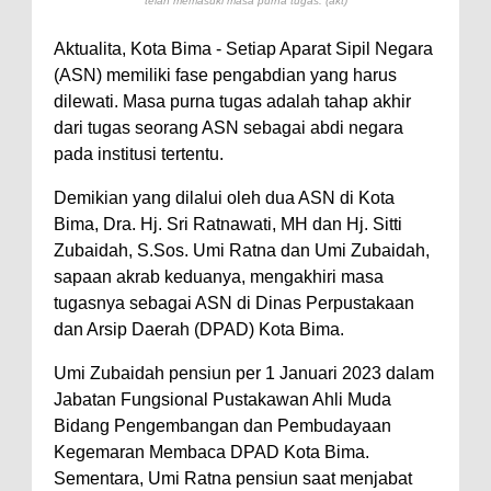
telah memasuki masa purna tugas. (akt)
Perairan Sanggar
Aktualita, Kota Bima - Setiap Aparat Sipil Negara
Perkuat Soliditas-Sinergi,
(ASN) memiliki fase pengabdian yang harus
Kapolres Bima Silaturahmi ke
dilewati. Masa purna tugas adalah tahap akhir
dari tugas seorang ASN sebagai abdi negara
Kejari dan Kodim 1608
pada institusi tertentu.
Nobar Piala Dunia Argentina vs
Inggris, Polres Bima Pererat
Demikian yang dilalui oleh dua ASN di Kota
Bima, Dra. Hj. Sri Ratnawati, MH dan Hj. Sitti
Silaturahmi dengan Masyarakat
Zubaidah, S.Sos. Umi Ratna dan Umi Zubaidah,
Antusiasnya Warga dan Polisi
sapaan akrab keduanya, mengakhiri masa
Nobar Bareng Laga Prancis vs
tugasnya sebagai ASN di Dinas Perpustakaan
Spanyol di Mapolres Bima
dan Arsip Daerah (DPAD) Kota Bima.
Wali Kota Bima Tinjau Finalisasi
Umi Zubaidah pensiun per 1 Januari 2023 dalam
Pembangunan RSUD Kota Bima,
Jabatan Fungsional Pustakawan Ahli Muda
Pastikan Pemindahan Layanan
Bidang Pengembangan dan Pembudayaan
Kegemaran Membaca DPAD Kota Bima.
Berjalan Bertahap
Sementara, Umi Ratna pensiun saat menjabat
"Polisi Peduli" Satsamapta