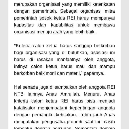
merupakan organisasi yang memiliki keterikatan
Konsultasikan Usulan Inpres
dengan pemerintah. Sebagai organisasi mitra
Jalan Daerah 2026 dan
pemerintah sosok ketua REI harus mempunyai
kapasitas dan kapabilitas untuk membawa
Persiapan DAK 2027 ke BPJN
organisasi menuju arah yang lebih baik.
NTB
Wali Kota Tekankan Disiplin ASN
"Kriteria calon ketua harus sanggup berkorban
dan Penguatan Kolaborasi
bagi organisasi yang di butuhkan, asosiasi ini
harus di rasakan manfaatnya oleh anggota,
Wali Kota Bima Hadiri Rakornas
intinya calon ketua harus mau dan mampu
Kelautan dan Perikanan
berkorban baik moril dan materil," paparnya.
Pemkot Jawab Pandangan
Umum Fraksi DPRD terhadap
Hal senada juga di sampaikan oleh anggota REI
NTB lainnya Anas Amrullah. Menurut Anas
Raperda Pertanggungjawaban
kriteria calon ketua REI harus bisa menjadi
Pelaksanaan APBD Kota Bima
katalisator menjembatani kepentingan anggota
Pimpin Upacara HUT
dengan pemangku kebijakan. Lebih jauh Anas
Bhayangkara Ke-80, Kapolres
mengatakan pengusaha properti saat ini masih
terbentur dengan perizinan. Sementara domain