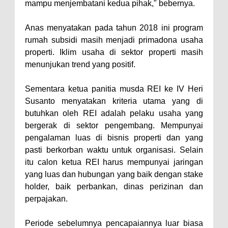
Menjemput Korban Kekerasan
mampu menjembatani kedua pihak," bebernya.
Kapolres Bima Beri Penghargaan
Anas menyatakan pada tahun 2018 ini program
ke Kades dan Ketua RT Yang
rumah subsidi masih menjadi primadona usaha
Aktif Bantu Polisi Berantas
properti. Iklim usaha di sektor properti masih
Narkoba
menunjukan trend yang positif.
TEGAS! Kapolres Bima PTDH 1
Sementara ketua panitia musda REI ke IV Heri
Anggota dan Beri Reward 8
Susanto menyatakan kriteria utama yang di
Personel Berprestasi
butuhkan oleh REI adalah pelaku usaha yang
bergerak di sektor pengembang. Mempunyai
pengalaman luas di bisnis properti dan yang
pasti berkorban waktu untuk organisasi. Selain
itu calon ketua REI harus mempunyai jaringan
yang luas dan hubungan yang baik dengan stake
holder, baik perbankan, dinas perizinan dan
perpajakan.
Periode sebelumnya pencapaiannya luar biasa