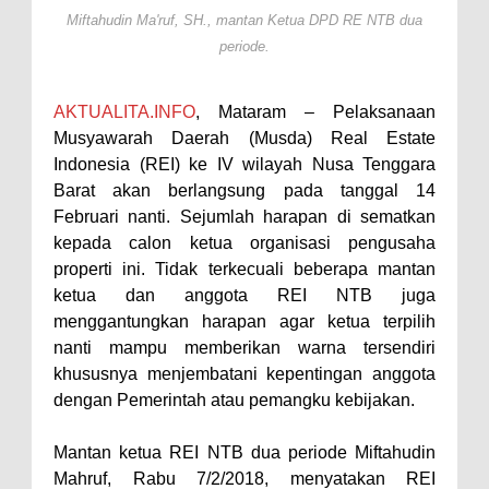
Miftahudin Ma'ruf, SH., mantan Ketua DPD RE NTB dua
Antusiasnya Warga dan Polisi
periode.
Nobar Bareng Laga Prancis vs
Spanyol di Mapolres Bima
AKTUALITA.INFO
, Mataram – Pelaksanaan
Wali Kota Bima Tinjau Finalisasi
Musyawarah Daerah (Musda) Real Estate
Pembangunan RSUD Kota Bima,
Indonesia (REI) ke IV wilayah Nusa Tenggara
Barat akan berlangsung pada tanggal 14
Pastikan Pemindahan Layanan
Februari nanti. Sejumlah harapan di sematkan
Berjalan Bertahap
kepada calon ketua organisasi pengusaha
"Polisi Peduli" Satsamapta
properti ini. Tidak terkecuali beberapa mantan
Polres Bima Bantu Warga Padolo
ketua dan anggota REI NTB juga
menggantungkan harapan agar ketua terpilih
Atasi Krisis Air Bersih
nanti mampu memberikan warna tersendiri
Wali Kota Bima Tinjau Rumah
khususnya menjembatani kepentingan anggota
Warga Tidak Layak Huni di
dengan Pemerintah atau pemangku kebijakan.
Kelurahan Oi Mbo, Dorong
Mantan ketua REI NTB dua periode Miftahudin
Percepatan Bantuan BSPS
Mahruf, Rabu 7/2/2018, menyatakan REI
Wakil Wali Kota Bima