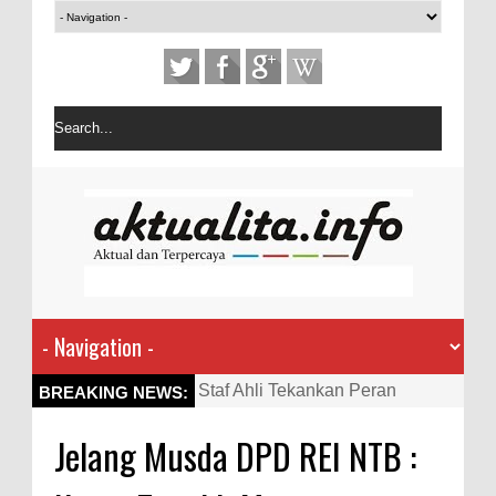
Staf Ahli Tekankan Peran
BREAKING NEWS:
Perempuan sebagai Penggerak
Jelang Musda DPD REI NTB :
Ekonomi Keluarga pada
Pelatihan Kewirausahaan Kota