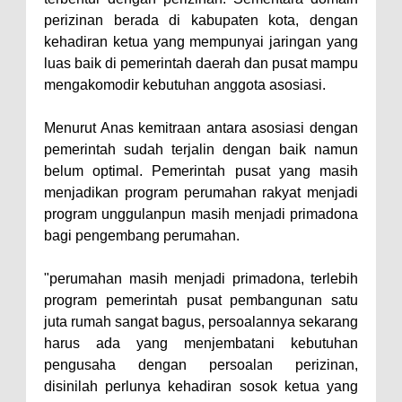
Bima: Jadikan Tugas Sebagai
perizinan berada di kabupaten kota, dengan
Ibadah, Kepercayaan Rakyat
kehadiran ketua yang mempunyai jaringan yang
Landasan Utama
luas baik di pemerintah daerah dan pusat mampu
Kado HUT Bhayangkara Ke-80,
mengakomodir kebutuhan anggota asosiasi.
Kapolres Bima Pimpin Kenaikan
Menurut Anas kemitraan antara asosiasi dengan
Pangkat 42 Personel
pemerintah sudah terjalin dengan baik namun
Bakti Sosial Bhayangkara Ke-80,
belum optimal. Pemerintah pusat yang masih
Satsamapta Polres Bima Bantu
menjadikan program perumahan rakyat menjadi
program unggulanpun masih menjadi primadona
Warga Dena Hadapi Krisis Air
bagi pengembang perumahan.
Bersih
Polsek Bolo Bongkar Peredaran
"perumahan masih menjadi primadona, terlebih
Sabu di Tambe, 2 Pria
program pemerintah pusat pembangunan satu
juta rumah sangat bagus, persoalannya sekarang
Diamankan Bersama 23 Poket
harus ada yang menjembatani kebutuhan
Sabu Siap Edar
pengusaha dengan persoalan perizinan,
SIGAPUAN dan Ikhtiar Kota Bima
disinilah perlunya kehadiran sosok ketua yang