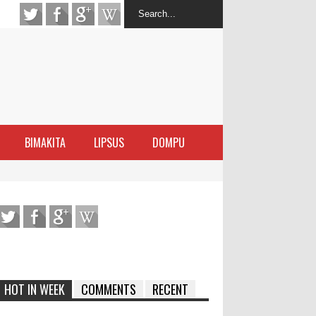
BIMAKITA
LIPSUS
DOMPU
antas Narkoba
latihan Kewirausahaan Kota Bima
ran Sanggar
 di Perairan Sanggar
HOT IN WEEK
COMMENTS
RECENT
arakat