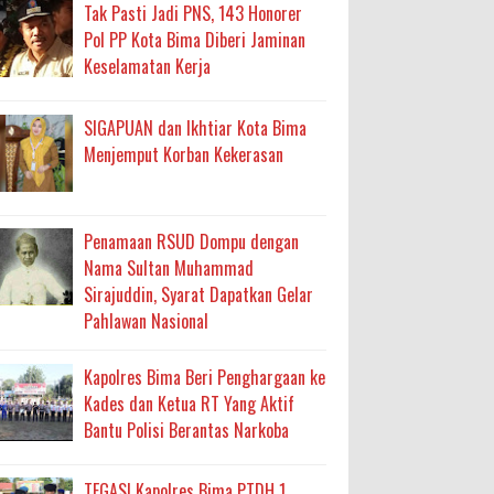
Tak Pasti Jadi PNS, 143 Honorer
ma
Pol PP Kota Bima Diberi Jaminan
Keselamatan Kerja
an Layanan Berjalan Bertahap
SIGAPUAN dan Ikhtiar Kota Bima
 Percepatan Bantuan BSPS
Menjemput Korban Kekerasan
an DAK 2027 ke BPJN NTB
Penamaan RSUD Dompu dengan
an Pelaksanaan APBD Kota Bima
Nama Sultan Muhammad
Sirajuddin, Syarat Dapatkan Gelar
adah, Kepercayaan Rakyat Landasan Utama
Pahlawan Nasional
isis Air Bersih
Kapolres Bima Beri Penghargaan ke
 Sabu Siap Edar
Kades dan Ketua RT Yang Aktif
Bantu Polisi Berantas Narkoba
TEGAS! Kapolres Bima PTDH 1