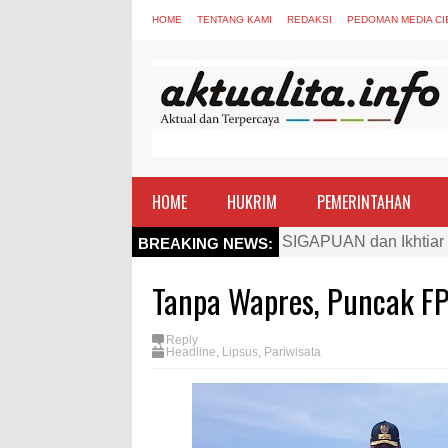
HOME
TENTANG KAMI
REDAKSI
PEDOMAN MEDIA CI
HOME
HUKRIM
PEMERINTAHAN
SIGAPUAN dan Ikhtiar
BREAKING NEWS:
Kapolres Bima Beri Pe
Tanpa Wapres, Puncak FP
TEGAS! Kapolres Bima 
Staf Ahli Tekankan Pe
Reply
Headline
,
Lipsus
,
Pariwisata
Si Dokes Polres Bima 
Satpolairud Polres Bi
Perkuat Soliditas-Sine
Nobar Piala Dunia Arge