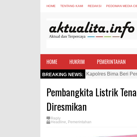
HOME
TENTANG KAMI
REDAKSI
PEDOMAN MEDIA CI
HOME
HUKRIM
PEMERINTAHAN
Kapolres Bima Beri Pe
BREAKING NEWS:
TEGAS! Kapolres Bima 
Pembangkita Listrik Tena
Staf Ahli Tekankan Pe
Si Dokes Polres Bima 
Diresmikan
Satpolairud Polres Bi
Reply
Perkuat Soliditas-Sine
Headline
,
Pemerintahan
Nobar Piala Dunia Arge