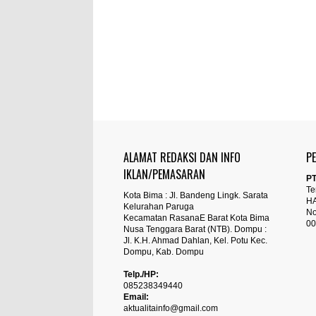
ALAMAT REDAKSI DAN INFO
P
IKLAN/PEMASARAN
PT
Te
Kota Bima : Jl. Bandeng Lingk. Sarata
H
Kelurahan Paruga
No
Kecamatan RasanaE Barat Kota Bima
00
Nusa Tenggara Barat (NTB). Dompu :
Jl. K.H. Ahmad Dahlan, Kel. Potu Kec.
Dompu, Kab. Dompu
Telp./HP:
085238349440
Email:
aktualitainfo@gmail.com