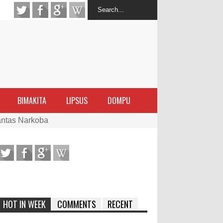
BIMAKITA
LIPSUS
DOMPU
antas Narkoba
latihan Kewirausahaan Kota Bima
ran Sanggar
 di Perairan Sanggar
HOT IN WEEK
COMMENTS
RECENT
arakat