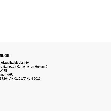
ENERBIT
 Aktualita Media Info
rdaftar pada Kementerian Hukum &
AM RI
mor: AHU-
37264.AH.01.01.TAHUN 2016