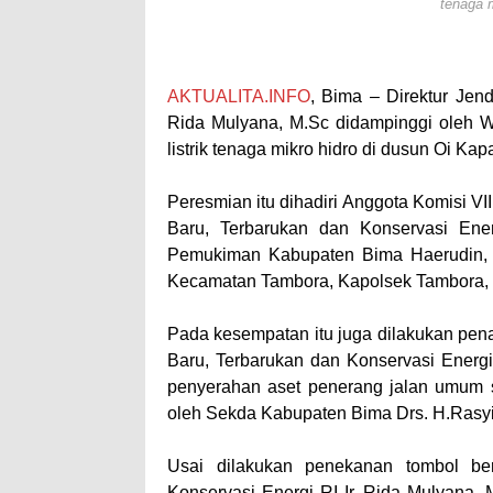
tenaga m
AKTUALITA.INFO
, Bima – Direktur Jend
Rida Mulyana, M.Sc didampinggi oleh W
listrik tenaga mikro hidro di dusun Oi K
Peresmian itu dihadiri Anggota Komisi VI
Baru, Terbarukan dan Konservasi Ene
Pemukiman Kabupaten Bima Haerudin, S
Kecamatan Tambora, Kapolsek Tambora, 
Pada kesempatan itu juga dilakukan pen
Baru, Terbarukan dan Konservasi Energi 
penyerahan aset penerang jalan umum 
oleh Sekda Kabupaten Bima Drs. H.Rasyi
Usai dilakukan penekanan tombol ber
Konservasi Energi RI Ir. Rida Mulyan