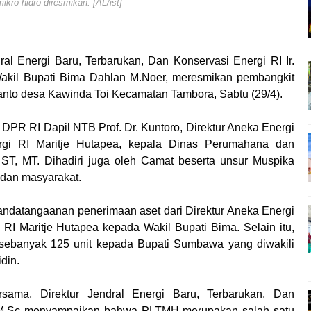
ikro hidro diresmikan. [AL/ist]
ral Energi Baru, Terbarukan, Dan Konservasi Energi RI Ir.
akil Bupati Bima Dahlan M.Noer, meresmikan pembangkit
apanto desa Kawinda Toi Kecamatan Tambora, Sabtu (29/4).
I DPR RI Dapil NTB Prof. Dr. Kuntoro, Direktur Aneka Energi
rgi RI Maritje Hutapea, kepala Dinas Perumahana dan
T, MT. Dihadiri juga oleh Camat beserta unsur Muspika
dan masyarakat.
andatangaanan penerimaan aset dari Direktur Aneka Energi
RI Maritje Hutapea kepada Wakil Bupati Bima. Selain itu,
sebanyak 125 unit kepada Bupati Sumbawa yang diwakili
din.
sama, Direktur Jendral Energi Baru, Terbarukan, Dan
a, M.Sc menyampaikan bahwa PLTMH merupakan salah satu