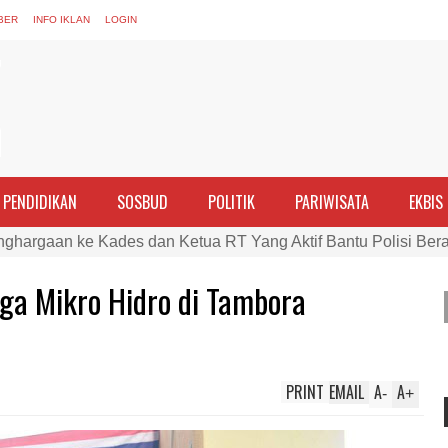
BER
INFO IKLAN
LOGIN
PENDIDIKAN
SOSBUD
POLITIK
PARIWISATA
EKBIS
nghargaan ke Kades dan Ketua RT Yang Aktif Bantu Polisi Ber
PTDH 1 Anggota dan Beri Reward 8 Personel Berprestasi
ga Mikro Hidro di Tambora
ran Perempuan sebagai Penggerak Ekonomi Keluarga pada Pe
Cek Kesehatan Korban Kapal Wisata yang Tenggelam di Perai
ma dan Tim Gabungan Evakuasi Korban Kapal Wisata Tenggelam
PRINT
EMAIL
A
A
rgi, Kapolres Bima Silaturahmi ke Kejari dan Kodim 1608
-
+
ntina vs Inggris, Polres Bima Pererat Silaturahmi dengan Masy