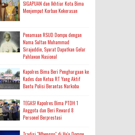
ma
SIGAPUAN dan Ikhtiar Kota Bima
Menjemput Korban Kekerasan
an Layanan Berjalan Bertahap
 Percepatan Bantuan BSPS
Penamaan RSUD Dompu dengan
an DAK 2027 ke BPJN NTB
Nama Sultan Muhammad
Sirajuddin, Syarat Dapatkan Gelar
Pahlawan Nasional
an Pelaksanaan APBD Kota Bima
Kapolres Bima Beri Penghargaan ke
adah, Kepercayaan Rakyat Landasan Utama
Kades dan Ketua RT Yang Aktif
Bantu Polisi Berantas Narkoba
isis Air Bersih
 Sabu Siap Edar
TEGAS! Kapolres Bima PTDH 1
Anggota dan Beri Reward 8
Personel Berprestasi
Tradisi "Mbenggo" di Hu'u Dompu,