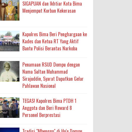
an Layanan Berjalan Bertahap
SIGAPUAN dan Ikhtiar Kota Bima
Menjemput Korban Kekerasan
 Percepatan Bantuan BSPS
an DAK 2027 ke BPJN NTB
Kapolres Bima Beri Penghargaan ke
Kades dan Ketua RT Yang Aktif
Bantu Polisi Berantas Narkoba
an Pelaksanaan APBD Kota Bima
adah, Kepercayaan Rakyat Landasan Utama
Penamaan RSUD Dompu dengan
Nama Sultan Muhammad
Sirajuddin, Syarat Dapatkan Gelar
isis Air Bersih
Pahlawan Nasional
 Sabu Siap Edar
TEGAS! Kapolres Bima PTDH 1
Anggota dan Beri Reward 8
antas Narkoba
Personel Berprestasi
Tradisi "Mbenggo" di Hu'u Dompu,