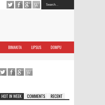
BIMAKITA
LIPSUS
DOMPU
latihan Kewirausahaan Kota Bima
ran Sanggar
 di Perairan Sanggar
arakat
HOT IN WEEK
COMMENTS
RECENT
ma