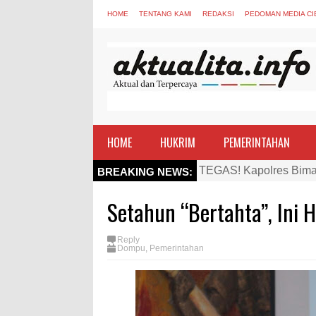
HOME
TENTANG KAMI
REDAKSI
PEDOMAN MEDIA CI
HOME
HUKRIM
PEMERINTAHAN
TEGAS! Kapolres Bima 
BREAKING NEWS:
Staf Ahli Tekankan Pe
Setahun “Bertahta”, Ini
Si Dokes Polres Bima 
Satpolairud Polres Bi
Reply
Dompu
,
Pemerintahan
Perkuat Soliditas-Sine
Nobar Piala Dunia Arge
Antusiasnya Warga dan