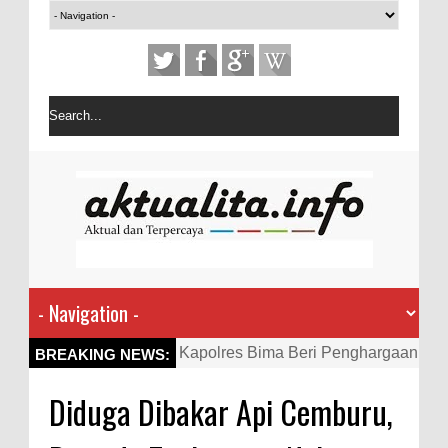
Kapolres Bima Beri Penghargaan
BREAKING NEWS:
ke Kades dan Ketua RT Yang
Diduga Dibakar Api Cemburu,
Aktif Bantu Polisi Berantas
Narkoba