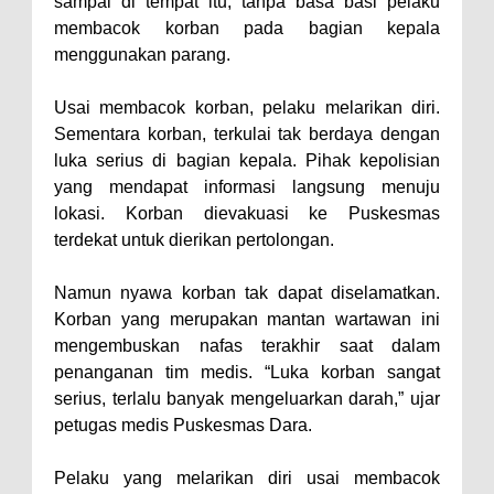
Kelautan dan Perikanan
sampai di tempat itu, tanpa basa basi pelaku
membacok korban pada bagian kepala
Pemkot Jawab Pandangan
menggunakan parang.
Umum Fraksi DPRD terhadap
Raperda Pertanggungjawaban
Usai membacok korban, pelaku melarikan diri.
Pelaksanaan APBD Kota Bima
Sementara korban, terkulai tak berdaya dengan
luka serius di bagian kepala. Pihak kepolisian
Pimpin Upacara HUT
yang mendapat informasi langsung menuju
Bhayangkara Ke-80, Kapolres
lokasi. Korban dievakuasi ke Puskesmas
Bima: Jadikan Tugas Sebagai
terdekat untuk dierikan pertolongan.
Ibadah, Kepercayaan Rakyat
Namun nyawa korban tak dapat diselamatkan.
Landasan Utama
Korban yang merupakan mantan wartawan ini
Kado HUT Bhayangkara Ke-80,
mengembuskan nafas terakhir saat dalam
Kapolres Bima Pimpin Kenaikan
penanganan tim medis. “Luka korban sangat
Pangkat 42 Personel
serius, terlalu banyak mengeluarkan darah,” ujar
petugas medis Puskesmas Dara.
Bakti Sosial Bhayangkara Ke-80,
Satsamapta Polres Bima Bantu
Pelaku yang melarikan diri usai membacok