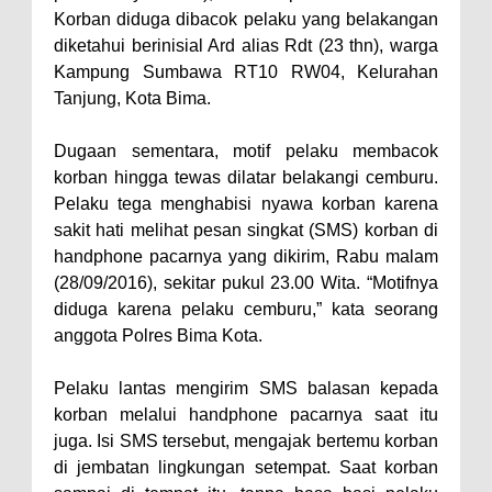
Korban diduga dibacok pelaku yang belakangan
Polres Bima Bantu Warga Padolo
diketahui berinisial Ard alias Rdt (23 thn), warga
Atasi Krisis Air Bersih
Kampung Sumbawa RT10 RW04, Kelurahan
Wali Kota Bima Tinjau Rumah
Tanjung, Kota Bima.
Warga Tidak Layak Huni di
Dugaan sementara, motif pelaku membacok
Kelurahan Oi Mbo, Dorong
korban hingga tewas dilatar belakangi cemburu.
Percepatan Bantuan BSPS
Pelaku tega menghabisi nyawa korban karena
Wakil Wali Kota Bima
sakit hati melihat pesan singkat (SMS) korban di
handphone pacarnya yang dikirim, Rabu malam
Konsultasikan Usulan Inpres
(28/09/2016), sekitar pukul 23.00 Wita. “Motifnya
Jalan Daerah 2026 dan
diduga karena pelaku cemburu,” kata seorang
Persiapan DAK 2027 ke BPJN
anggota Polres Bima Kota.
NTB
Pelaku lantas mengirim SMS balasan kepada
Wali Kota Tekankan Disiplin ASN
korban melalui handphone pacarnya saat itu
dan Penguatan Kolaborasi
juga. Isi SMS tersebut, mengajak bertemu korban
Wali Kota Bima Hadiri Rakornas
di jembatan lingkungan setempat. Saat korban