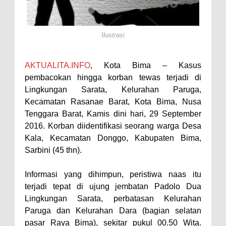
Perairan Sanggar
Perkuat Soliditas-Sinergi,
Ilustrasi
Kapolres Bima Silaturahmi ke
Kejari dan Kodim 1608
AKTUALITA.INFO
, Kota Bima – Kasus
Nobar Piala Dunia Argentina vs
pembacokan hingga korban tewas terjadi di
Inggris, Polres Bima Pererat
Lingkungan Sarata, Kelurahan Paruga,
Kecamatan Rasanae Barat, Kota Bima, Nusa
Silaturahmi dengan Masyarakat
Tenggara Barat, Kamis dini hari, 29 September
Antusiasnya Warga dan Polisi
2016. Korban diidentifikasi seorang warga Desa
Nobar Bareng Laga Prancis vs
Kala, Kecamatan Donggo, Kabupaten Bima,
Spanyol di Mapolres Bima
Sarbini (45 thn).
Wali Kota Bima Tinjau Finalisasi
Informasi yang dihimpun, peristiwa naas itu
Pembangunan RSUD Kota Bima,
terjadi tepat di ujung jembatan Padolo Dua
Pastikan Pemindahan Layanan
Lingkungan Sarata, perbatasan Kelurahan
Berjalan Bertahap
Paruga dan Kelurahan Dara (bagian selatan
pasar Raya Bima), sekitar pukul 00.50 Wita.
"Polisi Peduli" Satsamapta