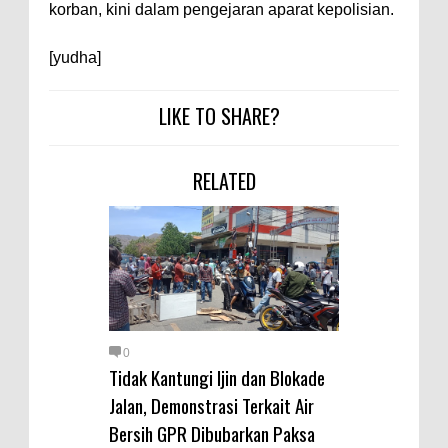
Warga Dena Hadapi Krisis Air
korban, kini dalam pengejaran aparat kepolisian.
Bersih
[yudha]
Polsek Bolo Bongkar Peredaran
Sabu di Tambe, 2 Pria
LIKE TO SHARE?
Diamankan Bersama 23 Poket
Sabu Siap Edar
RELATED
SIGAPUAN dan Ikhtiar Kota Bima
Menjemput Korban Kekerasan
0
Tidak Kantungi Ijin dan Blokade
Jalan, Demonstrasi Terkait Air
Bersih GPR Dibubarkan Paksa