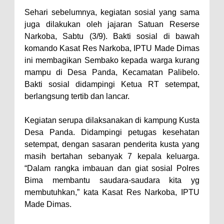
Kelautan dan Perikanan
Sehari sebelumnya, kegiatan sosial yang sama
Pemkot Jawab Pandangan
juga dilakukan oleh jajaran Satuan Reserse
Umum Fraksi DPRD terhadap
Narkoba, Sabtu (3/9). Bakti sosial di bawah
Raperda Pertanggungjawaban
komando Kasat Res Narkoba, IPTU Made Dimas
ini membagikan Sembako kepada warga kurang
Pelaksanaan APBD Kota Bima
mampu di Desa Panda, Kecamatan Palibelo.
Pimpin Upacara HUT
Bakti sosial didampingi Ketua RT setempat,
Bhayangkara Ke-80, Kapolres
berlangsung tertib dan lancar.
Bima: Jadikan Tugas Sebagai
Kegiatan serupa dilaksanakan di kampung Kusta
Ibadah, Kepercayaan Rakyat
Desa Panda. Didampingi petugas kesehatan
Landasan Utama
setempat, dengan sasaran penderita kusta yang
Kado HUT Bhayangkara Ke-80,
masih bertahan sebanyak 7 kepala keluarga.
Kapolres Bima Pimpin Kenaikan
“Dalam rangka imbauan dan giat sosial Polres
Bima membantu saudara-saudara kita yg
Pangkat 42 Personel
membutuhkan,” kata Kasat Res Narkoba, IPTU
Bakti Sosial Bhayangkara Ke-80,
Made Dimas.
Satsamapta Polres Bima Bantu