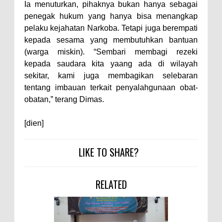
Warga Dena Hadapi Krisis Air
Ia menuturkan, pihaknya bukan hanya sebagai
penegak hukum yang hanya bisa menangkap
Bersih
pelaku kejahatan Narkoba. Tetapi juga berempati
Polsek Bolo Bongkar Peredaran
kepada sesama yang membutuhkan bantuan
Sabu di Tambe, 2 Pria
(warga miskin). “Sembari membagi rezeki
Diamankan Bersama 23 Poket
kepada saudara kita yaang ada di wilayah
sekitar, kami juga membagikan selebaran
Sabu Siap Edar
tentang imbauan terkait penyalahgunaan obat-
SIGAPUAN dan Ikhtiar Kota Bima
obatan,” terang Dimas.
Menjemput Korban Kekerasan
[dien]
LIKE TO SHARE?
RELATED