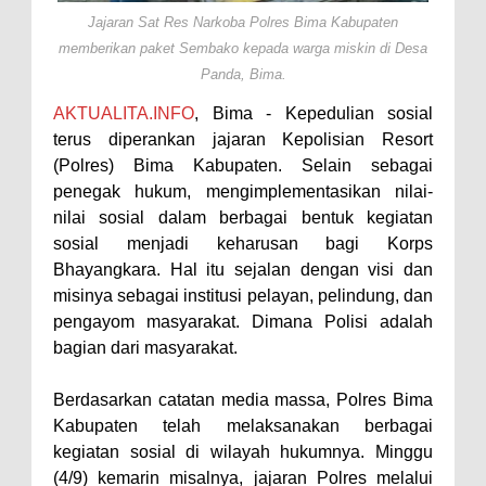
Jajaran Sat Res Narkoba Polres Bima Kabupaten
Perairan Sanggar
memberikan paket Sembako kepada warga miskin di Desa
Perkuat Soliditas-Sinergi,
Panda, Bima.
Kapolres Bima Silaturahmi ke
AKTUALITA.INFO
, Bima - Kepedulian sosial
Kejari dan Kodim 1608
terus diperankan jajaran Kepolisian Resort
Nobar Piala Dunia Argentina vs
(Polres) Bima Kabupaten. Selain sebagai
penegak hukum, mengimplementasikan nilai-
Inggris, Polres Bima Pererat
nilai sosial dalam berbagai bentuk kegiatan
Silaturahmi dengan Masyarakat
sosial menjadi keharusan bagi Korps
Antusiasnya Warga dan Polisi
Bhayangkara. Hal itu sejalan dengan visi dan
Nobar Bareng Laga Prancis vs
misinya sebagai institusi pelayan, pelindung, dan
pengayom masyarakat. Dimana Polisi adalah
Spanyol di Mapolres Bima
bagian dari masyarakat.
Wali Kota Bima Tinjau Finalisasi
Pembangunan RSUD Kota Bima,
Berdasarkan catatan media massa, Polres Bima
Pastikan Pemindahan Layanan
Kabupaten telah melaksanakan berbagai
kegiatan sosial di wilayah hukumnya. Minggu
Berjalan Bertahap
(4/9) kemarin misalnya, jajaran Polres melalui
"Polisi Peduli" Satsamapta