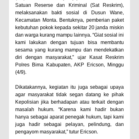
Satuan Reserse dan Kriminal (Sat Reskrim),
Polres Bima Bantu Warga Padolo
melaksanakan bakti sosial di Dusun Wane,
Atasi Krisis Air Bersih
Kecamatan Monta. Bentuknya, pemberian paket
kebutuhan pokok kepada sekitar 20 janda miskin
Wali Kota Bima Tinjau Rumah
dan warga kurang mampu lainnya. “Giat sosial ini
Warga Tidak Layak Huni di
kami lakukan dengan tujuan bisa membantu
Kelurahan Oi Mbo, Dorong
sesama yang kurang mampu dan mendekatkan
Percepatan Bantuan BSPS
diri dengan masyarakat,” ujar Kasat Reskrim
Polres Bima Kabupaten, AKP Ericson, Minggu
Wakil Wali Kota Bima
(4/9).
Konsultasikan Usulan Inpres
Jalan Daerah 2026 dan
Dikatakannya, kegiatan itu juga sebagai upaya
Persiapan DAK 2027 ke BPJN
agar masyarakat tidak segan datang ke pihak
Kepolisian jika berhadapan atau terkait dengan
NTB
masalah hukum. “Karena kami hadir bukan
Wali Kota Tekankan Disiplin ASN
hanya sebagai aparat penegak hukum, tapi kami
dan Penguatan Kolaborasi
juga hadir sebagai pelayan, pelindung, dan
Wali Kota Bima Hadiri Rakornas
pengayom masyarakat,” tutur Ericson.