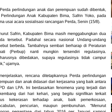
 Finalisasi Pembangunan RSUD Kota Bima, Pastikan Pemindah
apta Polres Bima Bantu Warga Padolo Atasi Krisis Air Bersih
, Perda perlindungan anak dan perempuan sudah dibentuk,
i Perlindungan Anak Kabupaten Bima, Safrin Yoko, pada
 Rumah Warga Tidak Layak Huni di Kelurahan Oi Mbo, Dorong
ma usai acara sosialisasi rancangan Perda, Senin (15/8).
Konsultasikan Usulan Inpres Jalan Daerah 2026 dan Persiap
siplin ASN dan Penguatan Kolaborasi
urut Safrin, Kabupaten Bima masih menggabungkan dua
 Rakornas Kelautan dan Perikanan
rda tersebut. Padahal secara nasional Undang-undang
sebut berbeda. Tambahnya sembari berharap di Peraturan
gan Umum Fraksi DPRD terhadap Raperda Pertanggungjawab
pati (Perbup) nanti mungkin tersendiri regulasinya.
hayangkara Ke-80, Kapolres Bima: Jadikan Tugas Sebagai Ib
harusnya dibedakan, supaya regulasinya tidak campur
 Ke-80, Kapolres Bima Pimpin Kenaikan Pangkat 42 Personel
k,” ujarnya.
ara Ke-80, Satsamapta Polres Bima Bantu Warga Dena Hadapi Kr
menjelaskan, rencana ditetapkannya Perda perlindungan
eredaran Sabu di Tambe, 2 Pria Diamankan Bersama 23 Poket
empuan dan anak didasari dari kerjasama yang baik antara
 Kota Bima Menjemput Korban Kekerasan
D dan LPA. Ini berdasarkan fenomena yang terjadi dan
nghargaan ke Kades dan Ketua RT Yang Aktif Bantu Polisi Ber
kembang dari hari kehari, yang begitu signifikan terkait
sus kekerasan terhadap anak, baik pemerkosaan,
ncabulan, pencurian, maupun pembunuhan. “Menurut
ungan persentase dari tahun 2016 per Januari sampai