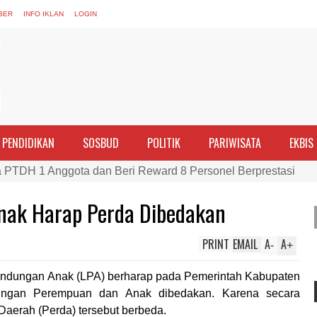
BER
INFO IKLAN
LOGIN
PENDIDIKAN
SOSBUD
POLITIK
PARIWISATA
EKBIS
PTDH 1 Anggota dan Beri Reward 8 Personel Berprestasi
ran Perempuan sebagai Penggerak Ekonomi Keluarga pada Pe
nak Harap Perda Dibedakan
Cek Kesehatan Korban Kapal Wisata yang Tenggelam di Perai
ma dan Tim Gabungan Evakuasi Korban Kapal Wisata Tenggelam
PRINT
EMAIL
A
A
-
+
rgi, Kapolres Bima Silaturahmi ke Kejari dan Kodim 1608
indungan Anak (LPA) berharap pada Pemerintah Kabupaten
ntina vs Inggris, Polres Bima Pererat Silaturahmi dengan Masy
dungan Perempuan dan Anak dibedakan. Karena secara
 Polisi Nobar Bareng Laga Prancis vs Spanyol di Mapolres Bi
aerah (Perda) tersebut berbeda.