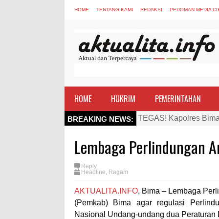
HOME
TENTANG KAMI
REDAKSI
PEDOMAN MEDIA CI
HOME
HUKRIM
PEMERINTAHAN
TEGAS! Kapolres Bima 
BREAKING NEWS:
Staf Ahli Tekankan Pe
Lembaga Perlindungan A
Si Dokes Polres Bima 
Satpolairud Polres Bi
Reply
Headline
,
Ragam
Perkuat Soliditas-Sine
AKTUALITA.INFO
, Bima – Lembaga Perl
Nobar Piala Dunia Arge
(Pemkab) Bima agar regulasi Perlin
Antusiasnya Warga dan
Nasional Undang-undang dua Peraturan D