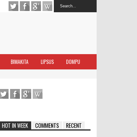
BIMAKITA
LIPSUS
DOMPU
latihan Kewirausahaan Kota Bima
ran Sanggar
 di Perairan Sanggar
arakat
HOT IN WEEK
COMMENTS
RECENT
ma