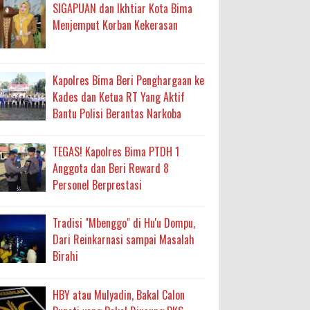
an Layanan Berjalan Bertahap
SIGAPUAN dan Ikhtiar Kota Bima
Menjemput Korban Kekerasan
 Percepatan Bantuan BSPS
an DAK 2027 ke BPJN NTB
Kapolres Bima Beri Penghargaan ke
Kades dan Ketua RT Yang Aktif
Bantu Polisi Berantas Narkoba
an Pelaksanaan APBD Kota Bima
adah, Kepercayaan Rakyat Landasan Utama
TEGAS! Kapolres Bima PTDH 1
Anggota dan Beri Reward 8
Personel Berprestasi
isis Air Bersih
 Sabu Siap Edar
Tradisi "Mbenggo" di Hu'u Dompu,
Dari Reinkarnasi sampai Masalah
antas Narkoba
Birahi
HBY atau Mulyadin, Bakal Calon