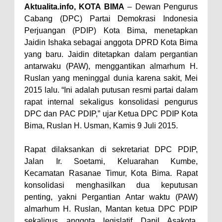
Aktualita.info, KOTA BIMA
– Dewan Pengurus
Perairan Sanggar
Cabang (DPC) Partai Demokrasi Indonesia
Perkuat Soliditas-Sinergi,
Perjuangan (PDIP) Kota Bima, menetapkan
Jaidin Ishaka sebagai anggota DPRD Kota Bima
Kapolres Bima Silaturahmi ke
yang baru. Jaidin ditetapkan dalam pergantian
Kejari dan Kodim 1608
antarwaku (PAW), menggantikan almarhum H.
Nobar Piala Dunia Argentina vs
Ruslan yang meninggal dunia karena sakit, Mei
Inggris, Polres Bima Pererat
2015 lalu. “Ini adalah putusan resmi partai dalam
rapat internal sekaligus konsolidasi pengurus
Silaturahmi dengan Masyarakat
DPC dan PAC PDIP,” ujar Ketua DPC PDIP Kota
Antusiasnya Warga dan Polisi
Bima, Ruslan H. Usman, Kamis 9 Juli 2015.
Nobar Bareng Laga Prancis vs
Spanyol di Mapolres Bima
Rapat dilaksankan di sekretariat DPC PDIP,
Jalan Ir. Soetami, Keluarahan Kumbe,
Wali Kota Bima Tinjau Finalisasi
Kecamatan Rasanae Timur, Kota Bima. Rapat
Pembangunan RSUD Kota Bima,
konsolidasi menghasilkan dua keputusan
Pastikan Pemindahan Layanan
penting, yakni Pergantian Antar waktu (PAW)
Berjalan Bertahap
almarhum H. Ruslan, Mantan ketua DPC PDIP
sekaligus anggota legislatif Dapil Asakota.
"Polisi Peduli" Satsamapta