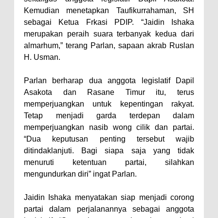
Kemudian menetapkan Taufikurrahaman, SH
Polres Bima Bantu Warga Padolo
sebagai Ketua Frkasi PDIP. “Jaidin Ishaka
Atasi Krisis Air Bersih
merupakan peraih suara terbanyak kedua dari
Wali Kota Bima Tinjau Rumah
almarhum,” terang Parlan, sapaan akrab Ruslan
H. Usman.
Warga Tidak Layak Huni di
Kelurahan Oi Mbo, Dorong
Parlan berharap dua anggota legislatif Dapil
Percepatan Bantuan BSPS
Asakota dan Rasane Timur itu, terus
Wakil Wali Kota Bima
memperjuangkan untuk kepentingan rakyat.
Tetap menjadi garda terdepan dalam
Konsultasikan Usulan Inpres
memperjuangkan nasib wong cilik dan partai.
Jalan Daerah 2026 dan
“Dua keputusan penting tersebut wajib
Persiapan DAK 2027 ke BPJN
ditindaklanjuti. Bagi siapa saja yang tidak
NTB
menuruti ketentuan partai, silahkan
mengundurkan diri” ingat Parlan.
Wali Kota Tekankan Disiplin ASN
dan Penguatan Kolaborasi
Jaidin Ishaka menyatakan siap menjadi corong
Wali Kota Bima Hadiri Rakornas
partai dalam perjalanannya sebagai anggota