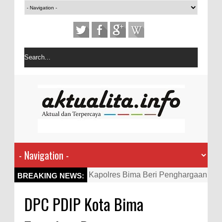
Kapolres Bima Beri Penghargaan
BREAKING NEWS:
ke Kades dan Ketua RT Yang
DPC PDIP Kota Bima
Aktif Bantu Polisi Berantas
Narkoba