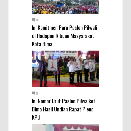
Warga Dena Hadapi Krisis Air
Bersih
Polsek Bolo Bongkar Peredaran
0
Ini Komitmen Para Paslon Pilwali
Sabu di Tambe, 2 Pria
di Hadapan Ribuan Masyarakat
Diamankan Bersama 23 Poket
Kota Bima
Sabu Siap Edar
SIGAPUAN dan Ikhtiar Kota Bima
Menjemput Korban Kekerasan
0
Ini Nomor Urut Paslon Pilwalkot
Bima Hasil Undian Rapat Pleno
KPU