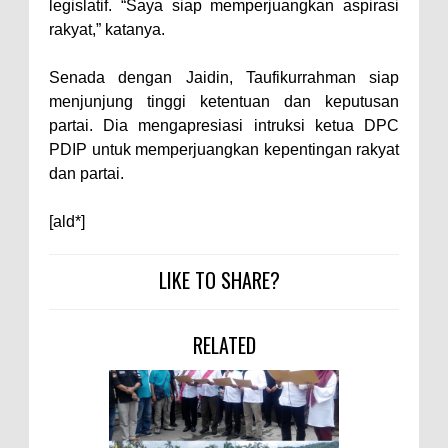
Kelautan dan Perikanan
legislatif. “Saya siap memperjuangkan aspirasi
rakyat,” katanya.
Pemkot Jawab Pandangan
Umum Fraksi DPRD terhadap
Senada dengan Jaidin, Taufikurrahman siap
Raperda Pertanggungjawaban
menjunjung tinggi ketentuan dan keputusan
Pelaksanaan APBD Kota Bima
partai. Dia mengapresiasi intruksi ketua DPC
PDIP untuk memperjuangkan kepentingan rakyat
Pimpin Upacara HUT
dan partai.
Bhayangkara Ke-80, Kapolres
Bima: Jadikan Tugas Sebagai
[ald*]
Ibadah, Kepercayaan Rakyat
Landasan Utama
LIKE TO SHARE?
Kado HUT Bhayangkara Ke-80,
Kapolres Bima Pimpin Kenaikan
RELATED
Pangkat 42 Personel
Bakti Sosial Bhayangkara Ke-80,
Satsamapta Polres Bima Bantu