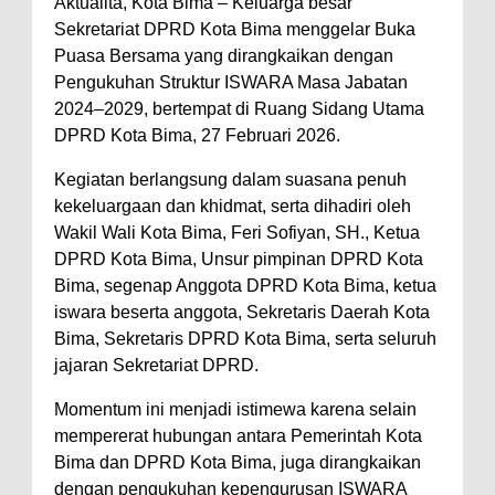
Aktualita, Kota Bima – Keluarga besar
Sekretariat DPRD Kota Bima menggelar Buka
Perairan Sanggar
Puasa Bersama yang dirangkaikan dengan
Perkuat Soliditas-Sinergi,
Pengukuhan Struktur ISWARA Masa Jabatan
Kapolres Bima Silaturahmi ke
2024–2029, bertempat di Ruang Sidang Utama
Kejari dan Kodim 1608
DPRD Kota Bima, 27 Februari 2026.
Nobar Piala Dunia Argentina vs
Kegiatan berlangsung dalam suasana penuh
Inggris, Polres Bima Pererat
kekeluargaan dan khidmat, serta dihadiri oleh
Silaturahmi dengan Masyarakat
Wakil Wali Kota Bima, Feri Sofiyan, SH., Ketua
DPRD Kota Bima, Unsur pimpinan DPRD Kota
Antusiasnya Warga dan Polisi
Bima, segenap Anggota DPRD Kota Bima, ketua
Nobar Bareng Laga Prancis vs
iswara beserta anggota, Sekretaris Daerah Kota
Spanyol di Mapolres Bima
Bima, Sekretaris DPRD Kota Bima, serta seluruh
Wali Kota Bima Tinjau Finalisasi
jajaran Sekretariat DPRD.
Pembangunan RSUD Kota Bima,
Momentum ini menjadi istimewa karena selain
Pastikan Pemindahan Layanan
mempererat hubungan antara Pemerintah Kota
Berjalan Bertahap
Bima dan DPRD Kota Bima, juga dirangkaikan
dengan pengukuhan kepengurusan ISWARA
"Polisi Peduli" Satsamapta