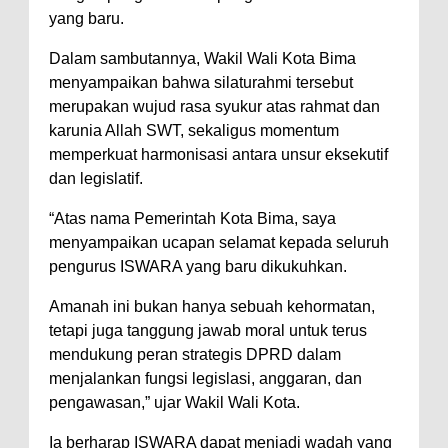
yang baru.
Polres Bima Bantu Warga Padolo
Dalam sambutannya, Wakil Wali Kota Bima
Atasi Krisis Air Bersih
menyampaikan bahwa silaturahmi tersebut
Wali Kota Bima Tinjau Rumah
merupakan wujud rasa syukur atas rahmat dan
Warga Tidak Layak Huni di
karunia Allah SWT, sekaligus momentum
Kelurahan Oi Mbo, Dorong
memperkuat harmonisasi antara unsur eksekutif
dan legislatif.
Percepatan Bantuan BSPS
Wakil Wali Kota Bima
“Atas nama Pemerintah Kota Bima, saya
Konsultasikan Usulan Inpres
menyampaikan ucapan selamat kepada seluruh
pengurus ISWARA yang baru dikukuhkan.
Jalan Daerah 2026 dan
Persiapan DAK 2027 ke BPJN
Amanah ini bukan hanya sebuah kehormatan,
NTB
tetapi juga tanggung jawab moral untuk terus
mendukung peran strategis DPRD dalam
Wali Kota Tekankan Disiplin ASN
menjalankan fungsi legislasi, anggaran, dan
dan Penguatan Kolaborasi
pengawasan,” ujar Wakil Wali Kota.
Wali Kota Bima Hadiri Rakornas
Ia berharap ISWARA dapat menjadi wadah yang