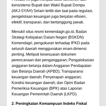
Warga Dena Hadapi Krisis Air
konsistensi Bupati dan Wakil Bupati Dompu
Bersih
(AKJ-SYAH) Selain tertib dan taat pada regulasi,
Polsek Bolo Bongkar Peredaran
pengelolaan keuangan juga berjalan efisien,
Sabu di Tambe, 2 Pria
efektif, transparan, dan bertanggung jawab.
Diamankan Bersama 23 Poket
Menukil situs resmi kemendagri.go.id, Badan
Sabu Siap Edar
Strategi Kebijakan Dalam Negeri (BSKDN)
Kemendagri, pengukuran terhadap IPKD pada
SIGAPUAN dan Ikhtiar Kota Bima
seluruh daerah menggunakan enam dimensi
Menjemput Korban Kekerasan
penting. Meliputi kesesuaian dokumen
perencanaan dan penganggaran; Pengalokasian
anggaran belanja dalam Anggaran Pendapatan
dan Belanja Daerah (APBD); Transparansi
keuangan daerah; Penyerapan anggaran;
Kondisi keuangan daerah; dan Opini Badan
Pemeriksa Keuangan (BPK) atas Laporan
Keuangan Pemerintah Daerah (LKPD).
2. Peningkatan Kemampuan Indeks Fiskal