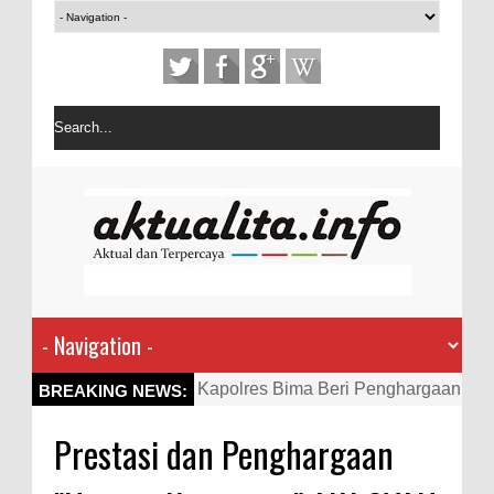
Kapolres Bima Beri Penghargaan
BREAKING NEWS:
ke Kades dan Ketua RT Yang
Prestasi dan Penghargaan
Aktif Bantu Polisi Berantas
Narkoba