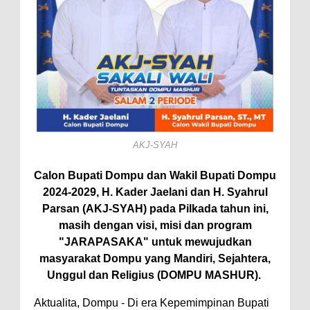
Perairan Sanggar
Perkuat Soliditas-Sinergi,
Kapolres Bima Silaturahmi ke
Kejari dan Kodim 1608
Nobar Piala Dunia Argentina vs
Inggris, Polres Bima Pererat
Silaturahmi dengan Masyarakat
AKJ-SYAH
Antusiasnya Warga dan Polisi
Calon Bupati Dompu dan Wakil Bupati Dompu
Nobar Bareng Laga Prancis vs
2024-2029, H. Kader Jaelani dan H. Syahrul
Spanyol di Mapolres Bima
Parsan (AKJ-SYAH) pada Pilkada tahun ini,
masih dengan visi, misi dan program
Wali Kota Bima Tinjau Finalisasi
"JARAPASAKA" untuk mewujudkan
Pembangunan RSUD Kota Bima,
masyarakat Dompu yang Mandiri, Sejahtera,
Pastikan Pemindahan Layanan
Unggul dan Religius (DOMPU MASHUR).
Berjalan Bertahap
Aktualita, Dompu - Di era Kepemimpinan Bupati
"Polisi Peduli" Satsamapta