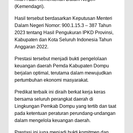
Kelautan dan Perikanan
(Kemendagri).
Pemkot Jawab Pandangan
Umum Fraksi DPRD terhadap
Hasil tersebut berdasarkan Keputusan Menteri
Dalam Negeri Nomor: 900.1.15.3 – 387 Tahun
Raperda Pertanggungjawaban
2023 tentang Hasil Pengukuran IPKD Provinsi,
Pelaksanaan APBD Kota Bima
Kabupaten dan Kota Seluruh Indonesia Tahun
Pimpin Upacara HUT
Anggaran 2022.
Bhayangkara Ke-80, Kapolres
Prestasi tersebut menjadi bukti pengelolaan
Bima: Jadikan Tugas Sebagai
keuangan daerah Pemda Kabupaten Dompu
Ibadah, Kepercayaan Rakyat
berjalan optimal, terutama dalam mewujudkan
pertumbuhan ekonomi masyarakat.
Landasan Utama
Kado HUT Bhayangkara Ke-80,
Predikat terbaik ini diraih berkat kerja keras
Kapolres Bima Pimpin Kenaikan
bersama seluruh perangkat daerah di
Lingkungan Pemkab Dompu yang tertib dan taat
Pangkat 42 Personel
pada ketentuan peraturan perundang-undangan
Bakti Sosial Bhayangkara Ke-80,
dalam mengelola keuangan daerah.
Satsamapta Polres Bima Bantu
Prestasi ini juga menjadi bukti komitmen dan