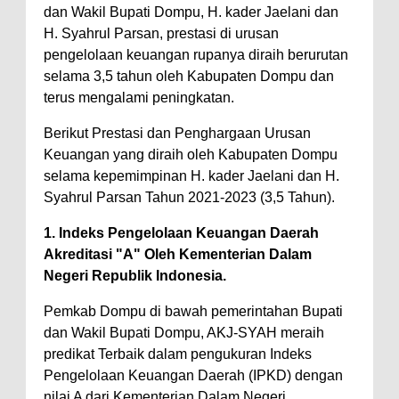
dan Wakil Bupati Dompu, H. kader Jaelani dan
Polres Bima Bantu Warga Padolo
H. Syahrul Parsan, prestasi di urusan
Atasi Krisis Air Bersih
pengelolaan keuangan rupanya diraih berurutan
selama 3,5 tahun oleh Kabupaten Dompu dan
Wali Kota Bima Tinjau Rumah
terus mengalami peningkatan.
Warga Tidak Layak Huni di
Kelurahan Oi Mbo, Dorong
Berikut Prestasi dan Penghargaan Urusan
Keuangan yang diraih oleh Kabupaten Dompu
Percepatan Bantuan BSPS
selama kepemimpinan H. kader Jaelani dan H.
Wakil Wali Kota Bima
Syahrul Parsan Tahun 2021-2023 (3,5 Tahun).
Konsultasikan Usulan Inpres
1. Indeks Pengelolaan Keuangan Daerah
Jalan Daerah 2026 dan
Akreditasi "A" Oleh Kementerian Dalam
Persiapan DAK 2027 ke BPJN
Negeri Republik Indonesia.
NTB
Pemkab Dompu di bawah pemerintahan Bupati
Wali Kota Tekankan Disiplin ASN
dan Wakil Bupati Dompu, AKJ-SYAH meraih
dan Penguatan Kolaborasi
predikat Terbaik dalam pengukuran Indeks
Wali Kota Bima Hadiri Rakornas
Pengelolaan Keuangan Daerah (IPKD) dengan
nilai A dari Kementerian Dalam Negeri