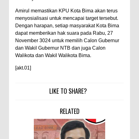
Warga Dena Hadapi Krisis Air
Bersih
Amirul memastikan KPU Kota Bima akan terus
menyosialisasi untuk mencapai target tersebut.
Polsek Bolo Bongkar Peredaran
Dengan harapan, setiap masyarakat Kota Bima
Sabu di Tambe, 2 Pria
dapat memberikan hak suara pada Rabu, 27
Diamankan Bersama 23 Poket
November 3024 untuk memilih Calon Gubernur
Sabu Siap Edar
dan Wakil Gubernur NTB dan juga Calon
Walikota dan Wakil Walikota Bima.
SIGAPUAN dan Ikhtiar Kota Bima
Menjemput Korban Kekerasan
[akt.01]
LIKE TO SHARE?
RELATED