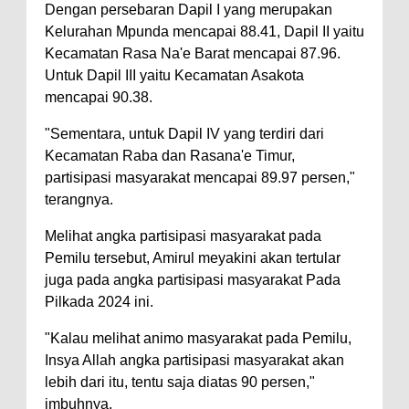
Kelautan dan Perikanan
Dengan persebaran Dapil I yang merupakan
Pemkot Jawab Pandangan
Kelurahan Mpunda mencapai 88.41, Dapil II yaitu
Kecamatan Rasa Na'e Barat mencapai 87.96.
Umum Fraksi DPRD terhadap
Untuk Dapil III yaitu Kecamatan Asakota
Raperda Pertanggungjawaban
mencapai 90.38.
Pelaksanaan APBD Kota Bima
"Sementara, untuk Dapil IV yang terdiri dari
Pimpin Upacara HUT
Kecamatan Raba dan Rasana'e Timur,
Bhayangkara Ke-80, Kapolres
partisipasi masyarakat mencapai 89.97 persen,"
Bima: Jadikan Tugas Sebagai
terangnya.
Ibadah, Kepercayaan Rakyat
Melihat angka partisipasi masyarakat pada
Landasan Utama
Pemilu tersebut, Amirul meyakini akan tertular
Kado HUT Bhayangkara Ke-80,
juga pada angka partisipasi masyarakat Pada
Pilkada 2024 ini.
Kapolres Bima Pimpin Kenaikan
Pangkat 42 Personel
"Kalau melihat animo masyarakat pada Pemilu,
Bakti Sosial Bhayangkara Ke-80,
Insya Allah angka partisipasi masyarakat akan
lebih dari itu, tentu saja diatas 90 persen,"
Satsamapta Polres Bima Bantu
imbuhnya.