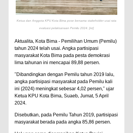
Perairan Sanggar
Perkuat Soliditas-Sinergi,
Ketua dan Anggota KPU Kota Bima pose bersama stakeholder usai rata
Kapolres Bima Silaturahmi ke
evaluasi pelaksanaan Pemilu 2024. [ist]
Kejari dan Kodim 1608
Aktualita, Kota Bima - Pemilihan Umum (Pemilu)
Nobar Piala Dunia Argentina vs
tahun 2024 telah usai. Angka partisipasi
Inggris, Polres Bima Pererat
masyarakat Kota Bima pada pesta demokrasi
Silaturahmi dengan Masyarakat
lima tahunan ini mencapai 89,88 persen.
Antusiasnya Warga dan Polisi
"Dibandingkan dengan Pemilu tahun 2019 lalu,
Nobar Bareng Laga Prancis vs
angka partisipasi masyarakat pada Pemilu kali
Spanyol di Mapolres Bima
ini (2024) meningkat sebesar 4,02 persen," ujar
Ketua KPU Kota Bima, Suaeb, Jumat, 5 April
Wali Kota Bima Tinjau Finalisasi
2024.
Pembangunan RSUD Kota Bima,
Disebutkan, pada Pemilu Tahun 2019, partisipasi
Pastikan Pemindahan Layanan
masyarakat berada pada angka 85,86 persen.
Berjalan Bertahap
"Polisi Peduli" Satsamapta