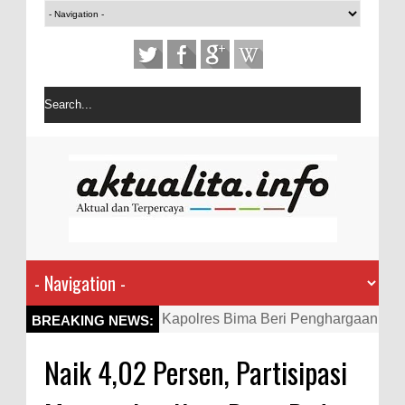
Kapolres Bima Beri Penghargaan
BREAKING NEWS:
ke Kades dan Ketua RT Yang
Naik 4,02 Persen, Partisipasi
Aktif Bantu Polisi Berantas
Narkoba