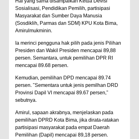
Hal yang sama disampaikan Ketua Devisi
Sosialisasi, Pendidikan Pemilih, partisipasi
Polres Bima Bantu Warga Padolo
Masyarakat dan Sumber Daya Manusia
Atasi Krisis Air Bersih
(Sosdiklih, Parmas dan SDM) KPU Kota Bima,
Wali Kota Bima Tinjau Rumah
Amirulmukminin.
Warga Tidak Layak Huni di
Ia merinci pengguna hak pilih pada jenis Pilihan
Kelurahan Oi Mbo, Dorong
Presiden dan Wakil Presiden mencapai 89,88
Percepatan Bantuan BSPS
persen. Semantara, untuk pemilihan DPR RI
Wakil Wali Kota Bima
mencapai 89.68 persen.
Konsultasikan Usulan Inpres
Kemudian, pemilihan DPD mencapai 89.74
Jalan Daerah 2026 dan
persen. "Sementara untuk jenis pemilhan DRD
Provinsi Dapil VI mencapai 89.67 persen,"
Persiapan DAK 2027 ke BPJN
sebutnya.
NTB
Wali Kota Tekankan Disiplin ASN
Amirul, sapaan akrabnya, menjelaskan pada
pemilihan DPRD Kota Bima, jika dirata-ratakan
dan Penguatan Kolaborasi
partisipasi masyarakat pada empat Daerah
Wali Kota Bima Hadiri Rakornas
Pemilihan (Dapil) mencapai 89,18 persen.