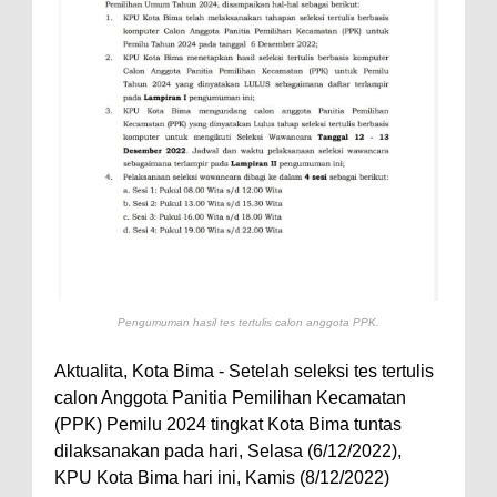
Perairan Sanggar
Perkuat Soliditas-Sinergi,
Kapolres Bima Silaturahmi ke
Kejari dan Kodim 1608
Nobar Piala Dunia Argentina vs
Inggris, Polres Bima Pererat
Silaturahmi dengan Masyarakat
Antusiasnya Warga dan Polisi
Nobar Bareng Laga Prancis vs
Pengumuman hasil tes tertulis calon anggota PPK.
Spanyol di Mapolres Bima
Wali Kota Bima Tinjau Finalisasi
Aktualita, Kota Bima - Setelah seleksi tes tertulis
Pembangunan RSUD Kota Bima,
calon Anggota Panitia Pemilihan Kecamatan
(PPK) Pemilu 2024 tingkat Kota Bima tuntas
Pastikan Pemindahan Layanan
dilaksanakan pada hari, Selasa (6/12/2022),
Berjalan Bertahap
KPU Kota Bima hari ini, Kamis (8/12/2022)
"Polisi Peduli" Satsamapta