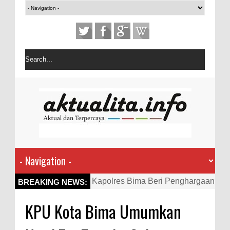
Kapolres Bima Beri Penghargaan
BREAKING NEWS:
ke Kades dan Ketua RT Yang
KPU Kota Bima Umumkan
Aktif Bantu Polisi Berantas
Narkoba