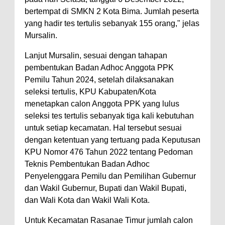
Kelautan dan Perikanan
bertempat di SMKN 2 Kota Bima. Jumlah peserta
Pemkot Jawab Pandangan
yang hadir tes tertulis sebanyak 155 orang," jelas
Umum Fraksi DPRD terhadap
Mursalin.
Raperda Pertanggungjawaban
Lanjut Mursalin, sesuai dengan tahapan
Pelaksanaan APBD Kota Bima
pembentukan Badan Adhoc Anggota PPK
Pimpin Upacara HUT
Pemilu Tahun 2024, setelah dilaksanakan
Bhayangkara Ke-80, Kapolres
seleksi tertulis, KPU Kabupaten/Kota
menetapkan calon Anggota PPK yang lulus
Bima: Jadikan Tugas Sebagai
seleksi tes tertulis sebanyak tiga kali kebutuhan
Ibadah, Kepercayaan Rakyat
untuk setiap kecamatan. Hal tersebut sesuai
Landasan Utama
dengan ketentuan yang tertuang pada Keputusan
Kado HUT Bhayangkara Ke-80,
KPU Nomor 476 Tahun 2022 tentang Pedoman
Teknis Pembentukan Badan Adhoc
Kapolres Bima Pimpin Kenaikan
Penyelenggara Pemilu dan Pemilihan Gubernur
Pangkat 42 Personel
dan Wakil Gubernur, Bupati dan Wakil Bupati,
Bakti Sosial Bhayangkara Ke-80,
dan Wali Kota dan Wakil Wali Kota.
Satsamapta Polres Bima Bantu
Untuk Kecamatan Rasanae Timur jumlah calon