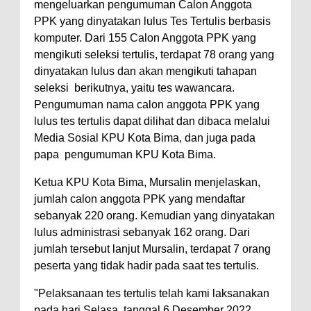
mengeluarkan pengumuman Calon Anggota
Polres Bima Bantu Warga Padolo
PPK yang dinyatakan lulus Tes Tertulis berbasis
komputer. Dari 155 Calon Anggota PPK yang
Atasi Krisis Air Bersih
mengikuti seleksi tertulis, terdapat 78 orang yang
Wali Kota Bima Tinjau Rumah
dinyatakan lulus dan akan mengikuti tahapan
Warga Tidak Layak Huni di
seleksi berikutnya, yaitu tes wawancara.
Kelurahan Oi Mbo, Dorong
Pengumuman nama calon anggota PPK yang
lulus tes tertulis dapat dilihat dan dibaca melalui
Percepatan Bantuan BSPS
Media Sosial KPU Kota Bima, dan juga pada
Wakil Wali Kota Bima
papa pengumuman KPU Kota Bima.
Konsultasikan Usulan Inpres
Ketua KPU Kota Bima, Mursalin menjelaskan,
Jalan Daerah 2026 dan
jumlah calon anggota PPK yang mendaftar
Persiapan DAK 2027 ke BPJN
sebanyak 220 orang. Kemudian yang dinyatakan
NTB
lulus administrasi sebanyak 162 orang. Dari
jumlah tersebut lanjut Mursalin, terdapat 7 orang
Wali Kota Tekankan Disiplin ASN
peserta yang tidak hadir pada saat tes tertulis.
dan Penguatan Kolaborasi
Wali Kota Bima Hadiri Rakornas
"Pelaksanaan tes tertulis telah kami laksanakan
pada hari Selasa, tanggal 6 Desember 2022,