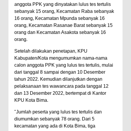
Warga Dena Hadapi Krisis Air
anggota PPK yang dinyatakan lulus tes tertulis
Bersih
sebanyak 15 orang, Kecamatan Raba sebanyak
16 orang, Kecamatan Mpunda sebanyak 16
Polsek Bolo Bongkar Peredaran
orang, Kecamatan Rasanae Barat sebanyak 15
Sabu di Tambe, 2 Pria
orang dan Kecamatan Asakota sebanyak 16
Diamankan Bersama 23 Poket
orang.
Sabu Siap Edar
Setelah dilakukan penetapan, KPU
SIGAPUAN dan Ikhtiar Kota Bima
Kabupaten/Kota mengumumkan nama-nama
Menjemput Korban Kekerasan
calon anggota PPK yang lulus tes tertulis, mulai
dari tanggal 8 sampai dengan 10 Desember
tahun 2022. Kemudian dilanjutkan dengan
pelaksanaan tes wawancara pada tanggal 12
dan 13 Desember 2022, bertempat di Kantor
KPU Kota Bima.
"Jumlah peserta yang lulus tes tertulis dan
diumumkan sebanyak 78 orang. Dari 5
kecamatan yang ada di Kota Bima, tiga