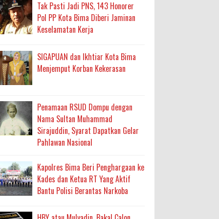
ma
Tak Pasti Jadi PNS, 143 Honorer
Pol PP Kota Bima Diberi Jaminan
an Layanan Berjalan Bertahap
Keselamatan Kerja
 Percepatan Bantuan BSPS
SIGAPUAN dan Ikhtiar Kota Bima
an DAK 2027 ke BPJN NTB
Menjemput Korban Kekerasan
an Pelaksanaan APBD Kota Bima
Penamaan RSUD Dompu dengan
Nama Sultan Muhammad
adah, Kepercayaan Rakyat Landasan Utama
Sirajuddin, Syarat Dapatkan Gelar
Pahlawan Nasional
isis Air Bersih
 Sabu Siap Edar
Kapolres Bima Beri Penghargaan ke
Kades dan Ketua RT Yang Aktif
Bantu Polisi Berantas Narkoba
HBY atau Mulyadin, Bakal Calon