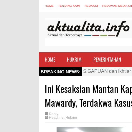
HOME
TENTANG KAMI
REDAKSI
PEDOMAN MEDIA CI
HOME
HUKRIM
PEMERINTAHAN
Kapolres Bima Beri Pe
BREAKING NEWS:
TEGAS! Kapolres Bima 
Ini Kesaksian Mantan Ka
Staf Ahli Tekankan Pe
Si Dokes Polres Bima 
Mawardy, Terdakwa Kasu
Satpolairud Polres Bi
Reply
Perkuat Soliditas-Sine
Headline
,
Hukrim
Nobar Piala Dunia Arge