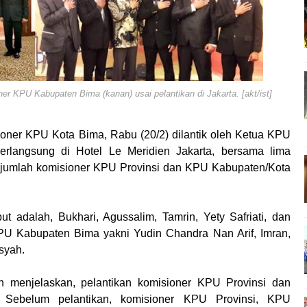
 Finalisasi Pembangunan RSUD Kota Bima, Pastikan Pemindah
apta Polres Bima Bantu Warga Padolo Atasi Krisis Air Bersih
 Rumah Warga Tidak Layak Huni di Kelurahan Oi Mbo, Dorong
Konsultasikan Usulan Inpres Jalan Daerah 2026 dan Persiap
siplin ASN dan Penguatan Kolaborasi
er KPU Kabupaten Bima (kanan) usai pelantikan di Jakarta. [akt/ist]
 Rakornas Kelautan dan Perikanan
gan Umum Fraksi DPRD terhadap Raperda Pertanggungjawab
sioner KPU Kota Bima, Rabu (20/2) dilantik oleh Ketua KPU
hayangkara Ke-80, Kapolres Bima: Jadikan Tugas Sebagai Ib
berlangsung di Hotel Le Meridien Jakarta, bersama lima
 Ke-80, Kapolres Bima Pimpin Kenaikan Pangkat 42 Personel
jumlah komisioner KPU Provinsi dan KPU Kabupaten/Kota
ara Ke-80, Satsamapta Polres Bima Bantu Warga Dena Hadapi Kr
eredaran Sabu di Tambe, 2 Pria Diamankan Bersama 23 Poket
 adalah, Bukhari, Agussalim, Tamrin, Yety Safriati, dan
 Kota Bima Menjemput Korban Kekerasan
KPU Kabupaten Bima yakni Yudin Chandra Nan Arif, Imran,
nghargaan ke Kades dan Ketua RT Yang Aktif Bantu Polisi Ber
syah.
 menjelaskan, pelantikan komisioner KPU Provinsi dan
. Sebelum pelantikan, komisioner KPU Provinsi, KPU