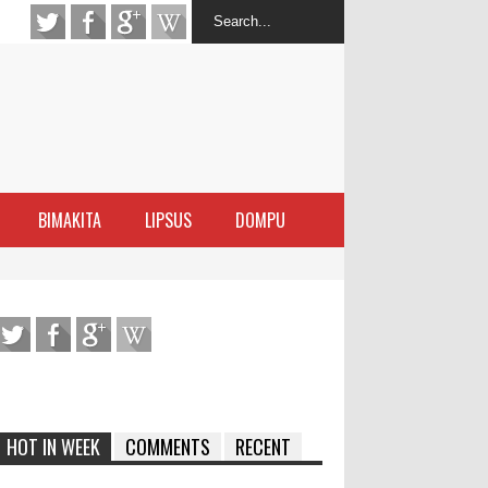
BIMAKITA
LIPSUS
DOMPU
latihan Kewirausahaan Kota Bima
ran Sanggar
 di Perairan Sanggar
arakat
HOT IN WEEK
COMMENTS
RECENT
ma