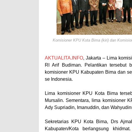
Wali Kota Bima Tinjau
"Polisi Peduli" Satsam
Wali Kota Bima Tinjau
Wakil Wali Kota Bima 
Wali Kota Tekankan Di
Komisioner KPU Kota Bima (kiri) dan Komision
Wali Kota Bima Hadiri
Pemkot Jawab Pandan
AKTUALITA.INFO
, Jakarta – Lima komi
Pimpin Upacara HUT B
RI Arif Budiman. Pelantikan tersebut 
Kado HUT Bhayangkara
komisioner KPU Kabupaten Bima dan se
se Indonesia.
Bakti Sosial Bhayangk
Polsek Bolo Bongkar P
Lima komisioner KPU Kota Bima tersebut
SIGAPUAN dan Ikhtiar
Mursalin. Sementara, lima komisioner 
Kapolres Bima Beri Pe
Ady Supriadin, Imanuddin, dan Wahyudin
Sekretarias KPU Kota Bima, Drs Ajmah
Kabupaten/Kota berlangsung khidmat