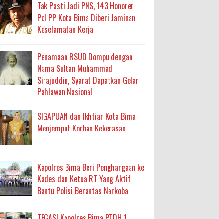
an Layanan Berjalan Bertahap
Tak Pasti Jadi PNS, 143 Honorer
Pol PP Kota Bima Diberi Jaminan
Keselamatan Kerja
 Percepatan Bantuan BSPS
an DAK 2027 ke BPJN NTB
Penamaan RSUD Dompu dengan
Nama Sultan Muhammad
Sirajuddin, Syarat Dapatkan Gelar
an Pelaksanaan APBD Kota Bima
Pahlawan Nasional
adah, Kepercayaan Rakyat Landasan Utama
SIGAPUAN dan Ikhtiar Kota Bima
Menjemput Korban Kekerasan
isis Air Bersih
 Sabu Siap Edar
Kapolres Bima Beri Penghargaan ke
Kades dan Ketua RT Yang Aktif
antas Narkoba
Bantu Polisi Berantas Narkoba
TEGAS! Kapolres Bima PTDH 1