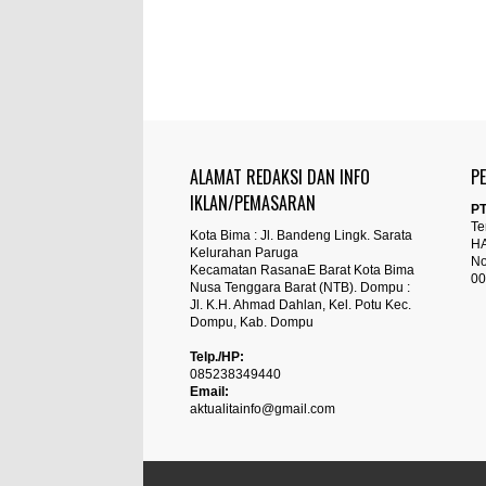
ALAMAT REDAKSI DAN INFO
P
IKLAN/PEMASARAN
PT
Te
Kota Bima : Jl. Bandeng Lingk. Sarata
H
Kelurahan Paruga
No
Kecamatan RasanaE Barat Kota Bima
00
Nusa Tenggara Barat (NTB). Dompu :
Jl. K.H. Ahmad Dahlan, Kel. Potu Kec.
Dompu, Kab. Dompu
Telp./HP:
085238349440
Email:
aktualitainfo@gmail.com