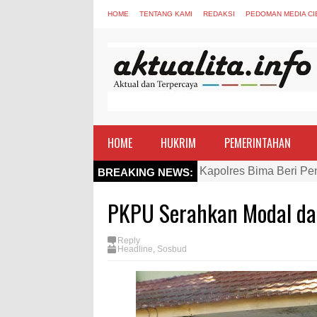
HOME
TENTANG KAMI
REDAKSI
PEDOMAN MEDIA CI
HOME
HUKRIM
PEMERINTAHAN
Kapolres Bima Beri Pe
BREAKING NEWS:
TEGAS! Kapolres Bima 
PKPU Serahkan Modal da
Staf Ahli Tekankan Pe
Si Dokes Polres Bima 
Reply
Headline
,
Sosbud
Satpolairud Polres Bi
Perkuat Soliditas-Sine
Nobar Piala Dunia Arge