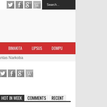
BIMAKITA
LIPSUS
DOMPU
antas Narkoba
latihan Kewirausahaan Kota Bima
ran Sanggar
 di Perairan Sanggar
HOT IN WEEK
COMMENTS
RECENT
arakat