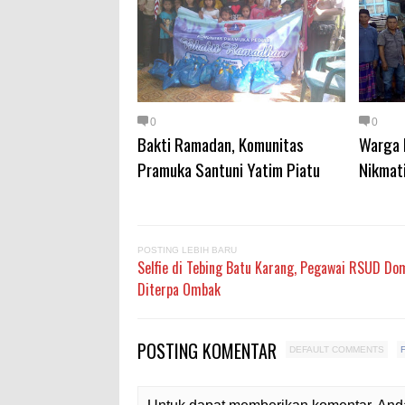
0
0
Bakti Ramadan, Komunitas
Warga 
Pramuka Santuni Yatim Piatu
Nikmati
POSTING LEBIH BARU
Selfie di Tebing Batu Karang, Pegawai RSUD D
Diterpa Ombak
POSTING KOMENTAR
DEFAULT COMMENTS