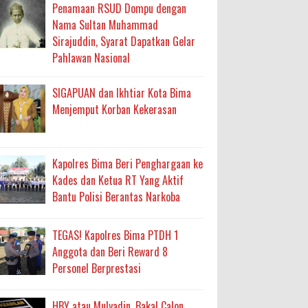
ma
Penamaan RSUD Dompu dengan
Nama Sultan Muhammad
an Layanan Berjalan Bertahap
Sirajuddin, Syarat Dapatkan Gelar
Pahlawan Nasional
 Percepatan Bantuan BSPS
an DAK 2027 ke BPJN NTB
SIGAPUAN dan Ikhtiar Kota Bima
Menjemput Korban Kekerasan
an Pelaksanaan APBD Kota Bima
Kapolres Bima Beri Penghargaan ke
adah, Kepercayaan Rakyat Landasan Utama
Kades dan Ketua RT Yang Aktif
Bantu Polisi Berantas Narkoba
isis Air Bersih
 Sabu Siap Edar
TEGAS! Kapolres Bima PTDH 1
Anggota dan Beri Reward 8
Personel Berprestasi
HBY atau Mulyadin, Bakal Calon