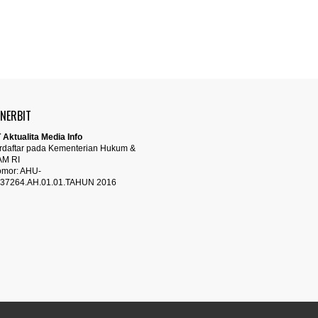
ENERBIT
 Aktualita Media Info
rdaftar pada Kementerian Hukum &
AM RI
mor: AHU-
37264.AH.01.01.TAHUN 2016