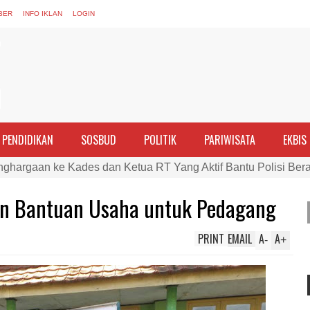
BER
INFO IKLAN
LOGIN
PENDIDIKAN
SOSBUD
POLITIK
PARIWISATA
EKBIS
nghargaan ke Kades dan Ketua RT Yang Aktif Bantu Polisi Ber
PTDH 1 Anggota dan Beri Reward 8 Personel Berprestasi
n Bantuan Usaha untuk Pedagang
ran Perempuan sebagai Penggerak Ekonomi Keluarga pada Pe
Cek Kesehatan Korban Kapal Wisata yang Tenggelam di Perai
PRINT
EMAIL
A
A
-
+
ma dan Tim Gabungan Evakuasi Korban Kapal Wisata Tenggelam
rgi, Kapolres Bima Silaturahmi ke Kejari dan Kodim 1608
ntina vs Inggris, Polres Bima Pererat Silaturahmi dengan Masy