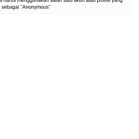
 harus menggunakan salah satu akun atau profile yang
lih sebagai "Anonymous"