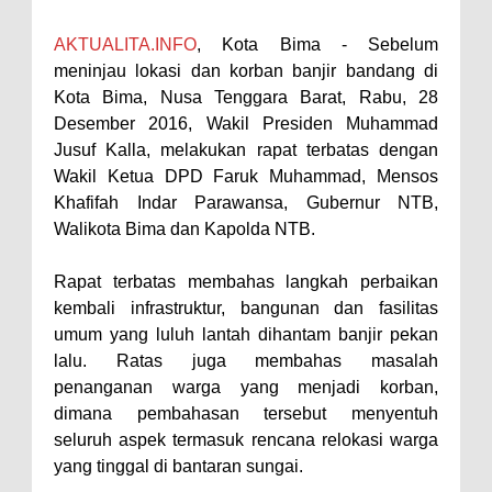
Perairan Sanggar
AKTUALITA.INFO
, Kota Bima - Sebelum
Perkuat Soliditas-Sinergi,
meninjau lokasi dan korban banjir bandang di
Kapolres Bima Silaturahmi ke
Kota Bima, Nusa Tenggara Barat, Rabu, 28
Desember 2016, Wakil Presiden Muhammad
Kejari dan Kodim 1608
Jusuf Kalla, melakukan rapat terbatas dengan
Nobar Piala Dunia Argentina vs
Wakil Ketua DPD Faruk Muhammad, Mensos
Inggris, Polres Bima Pererat
Khafifah Indar Parawansa, Gubernur NTB,
Silaturahmi dengan Masyarakat
Walikota Bima dan Kapolda NTB.
Antusiasnya Warga dan Polisi
Rapat terbatas membahas langkah perbaikan
Nobar Bareng Laga Prancis vs
kembali infrastruktur, bangunan dan fasilitas
Spanyol di Mapolres Bima
umum yang luluh lantah dihantam banjir pekan
Wali Kota Bima Tinjau Finalisasi
lalu. Ratas juga membahas masalah
penanganan warga yang menjadi korban,
Pembangunan RSUD Kota Bima,
dimana pembahasan tersebut menyentuh
Pastikan Pemindahan Layanan
seluruh aspek termasuk rencana relokasi warga
Berjalan Bertahap
yang tinggal di bantaran sungai.
"Polisi Peduli" Satsamapta