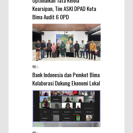
Optimalkan Tata Kelola
Warga Dena Hadapi Krisis Air
Kearsipan, Tim ASKI DPAD Kota
Bersih
Bima Audit 6 OPD
Polsek Bolo Bongkar Peredaran
Sabu di Tambe, 2 Pria
Diamankan Bersama 23 Poket
Sabu Siap Edar
SIGAPUAN dan Ikhtiar Kota Bima
Menjemput Korban Kekerasan
0
Bank Indonesia dan Pemkot Bima
Kolaborasi Dukung Ekonomi Lokal