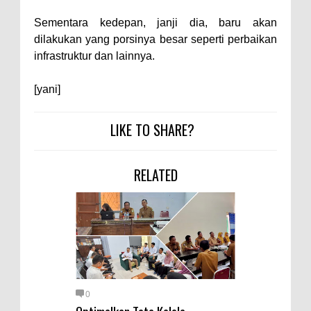
Kelautan dan Perikanan
Pemkot Jawab Pandangan
Sementara kedepan, janji dia, baru akan
dilakukan yang porsinya besar seperti perbaikan
Umum Fraksi DPRD terhadap
infrastruktur dan lainnya.
Raperda Pertanggungjawaban
Pelaksanaan APBD Kota Bima
[yani]
Pimpin Upacara HUT
LIKE TO SHARE?
Bhayangkara Ke-80, Kapolres
Bima: Jadikan Tugas Sebagai
Ibadah, Kepercayaan Rakyat
RELATED
Landasan Utama
Kado HUT Bhayangkara Ke-80,
Kapolres Bima Pimpin Kenaikan
Pangkat 42 Personel
Bakti Sosial Bhayangkara Ke-80,
Satsamapta Polres Bima Bantu
0