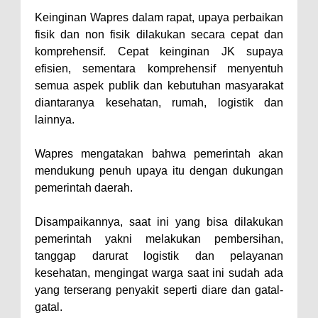
Keinginan Wapres dalam rapat, upaya perbaikan
Polres Bima Bantu Warga Padolo
fisik dan non fisik dilakukan secara cepat dan
Atasi Krisis Air Bersih
komprehensif. Cepat keinginan JK supaya
Wali Kota Bima Tinjau Rumah
efisien, sementara komprehensif menyentuh
Warga Tidak Layak Huni di
semua aspek publik dan kebutuhan masyarakat
diantaranya kesehatan, rumah, logistik dan
Kelurahan Oi Mbo, Dorong
lainnya.
Percepatan Bantuan BSPS
Wakil Wali Kota Bima
Wapres mengatakan bahwa pemerintah akan
Konsultasikan Usulan Inpres
mendukung penuh upaya itu dengan dukungan
pemerintah daerah.
Jalan Daerah 2026 dan
Persiapan DAK 2027 ke BPJN
Disampaikannya, saat ini yang bisa dilakukan
NTB
pemerintah yakni melakukan pembersihan,
Wali Kota Tekankan Disiplin ASN
tanggap darurat logistik dan pelayanan
kesehatan, mengingat warga saat ini sudah ada
dan Penguatan Kolaborasi
yang terserang penyakit seperti diare dan gatal-
Wali Kota Bima Hadiri Rakornas
gatal.