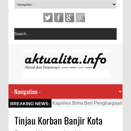
Kapolres Bima Beri Penghargaan
BREAKING NEWS:
ke Kades dan Ketua RT Yang
Tinjau Korban Banjir Kota
Aktif Bantu Polisi Berantas
Narkoba