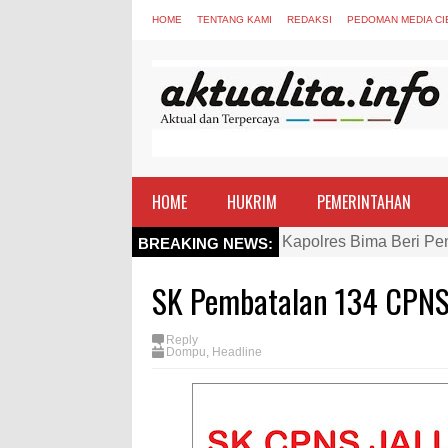
HOME
TENTANG KAMI
REDAKSI
PEDOMAN MEDIA CI
HOME
HUKRIM
PEMERINTAHAN
Kapolres Bima Beri Pe
BREAKING NEWS:
TEGAS! Kapolres Bima 
SK Pembatalan 134 CPNS
Staf Ahli Tekankan Pe
Si Dokes Polres Bima 
Reply
Dompu
,
Headline
Satpolairud Polres Bi
Perkuat Soliditas-Sine
Nobar Piala Dunia Arge