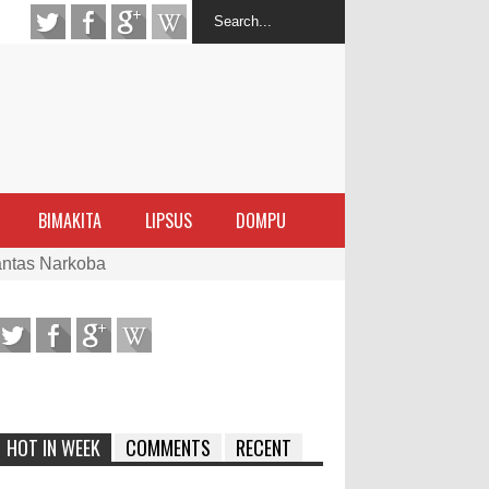
BIMAKITA
LIPSUS
DOMPU
antas Narkoba
latihan Kewirausahaan Kota Bima
ran Sanggar
 di Perairan Sanggar
HOT IN WEEK
COMMENTS
RECENT
arakat