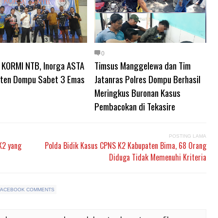
0
1 KORMI NTB, Inorga ASTA
Timsus Manggelewa dan Tim
ten Dompu Sabet 3 Emas
Jatanras Polres Dompu Berhasil
Meringkus Buronan Kasus
Pembacokan di Tekasire
POSTING LAMA
K2 yang
Polda Bidik Kasus CPNS K2 Kabupaten Bima, 68 Orang
Diduga Tidak Memenuhi Kriteria
FACEBOOK COMMENTS