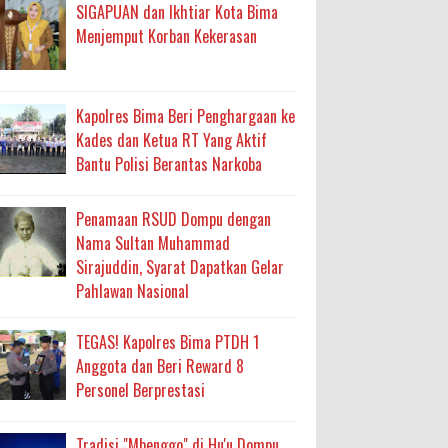
ma
SIGAPUAN dan Ikhtiar Kota Bima
Menjemput Korban Kekerasan
an Layanan Berjalan Bertahap
 Percepatan Bantuan BSPS
Kapolres Bima Beri Penghargaan ke
an DAK 2027 ke BPJN NTB
Kades dan Ketua RT Yang Aktif
Bantu Polisi Berantas Narkoba
an Pelaksanaan APBD Kota Bima
Penamaan RSUD Dompu dengan
Nama Sultan Muhammad
adah, Kepercayaan Rakyat Landasan Utama
Sirajuddin, Syarat Dapatkan Gelar
Pahlawan Nasional
isis Air Bersih
 Sabu Siap Edar
TEGAS! Kapolres Bima PTDH 1
Anggota dan Beri Reward 8
Personel Berprestasi
Tradisi "Mbenggo" di Hu'u Dompu,