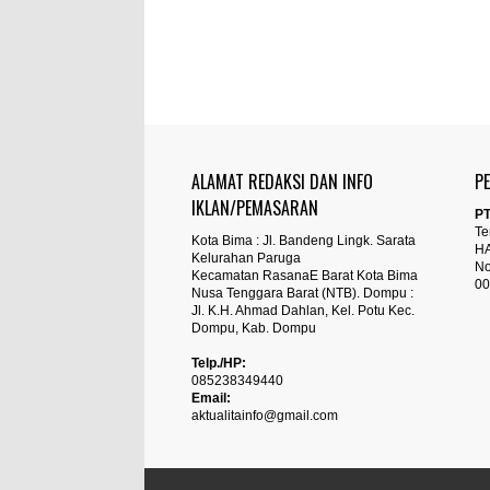
ALAMAT REDAKSI DAN INFO
P
IKLAN/PEMASARAN
PT
Te
Kota Bima : Jl. Bandeng Lingk. Sarata
H
Kelurahan Paruga
No
Kecamatan RasanaE Barat Kota Bima
00
Nusa Tenggara Barat (NTB). Dompu :
Jl. K.H. Ahmad Dahlan, Kel. Potu Kec.
Dompu, Kab. Dompu
Telp./HP:
085238349440
Email:
aktualitainfo@gmail.com