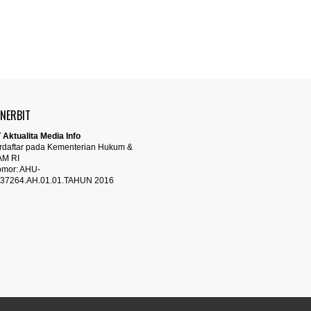
ENERBIT
 Aktualita Media Info
rdaftar pada Kementerian Hukum &
AM RI
mor: AHU-
37264.AH.01.01.TAHUN 2016