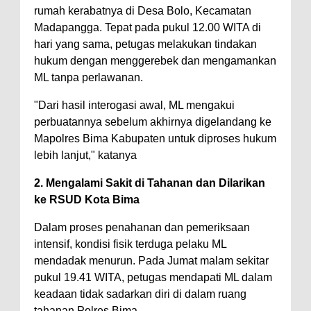
Kelautan dan Perikanan
rumah kerabatnya di Desa Bolo, Kecamatan
Pemkot Jawab Pandangan
Madapangga. Tepat pada pukul 12.00 WITA di
Umum Fraksi DPRD terhadap
hari yang sama, petugas melakukan tindakan
hukum dengan menggerebek dan mengamankan
Raperda Pertanggungjawaban
ML tanpa perlawanan.
Pelaksanaan APBD Kota Bima
Pimpin Upacara HUT
"Dari hasil interogasi awal, ML mengakui
perbuatannya sebelum akhirnya digelandang ke
Bhayangkara Ke-80, Kapolres
Mapolres Bima Kabupaten untuk diproses hukum
Bima: Jadikan Tugas Sebagai
lebih lanjut," katanya
Ibadah, Kepercayaan Rakyat
2. Mengalami Sakit di Tahanan dan Dilarikan
Landasan Utama
ke RSUD Kota Bima
Kado HUT Bhayangkara Ke-80,
Dalam proses penahanan dan pemeriksaan
Kapolres Bima Pimpin Kenaikan
intensif, kondisi fisik terduga pelaku ML
Pangkat 42 Personel
mendadak menurun. Pada Jumat malam sekitar
Bakti Sosial Bhayangkara Ke-80,
pukul 19.41 WITA, petugas mendapati ML dalam
Satsamapta Polres Bima Bantu
keadaan tidak sadarkan diri di dalam ruang
tahanan Polres Bima.