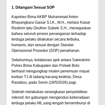
Polres Bima Bantu Warga Padolo
1. Ditangani Sesuai SOP
Atasi Krisis Air Bersih
Kapolres Bima AKBP Muhammad Anton
Wali Kota Bima Tinjau Rumah
Bhayangkara Gaisar S.I.K., M.H., melalui Kasat
Warga Tidak Layak Huni di
Reskrim Iptu Ghufron Subeki S.H., menegaskan
bahwa seluruh proses penanganan terhadap
Kelurahan Oi Mbo, Dorong
terduga pelaku dilakukan secara terbuka,
Percepatan Bantuan BSPS
humanis, dan sesuai dengan Standar
Wakil Wali Kota Bima
Operasional Prosedur (SOP) penahanan.
Konsultasikan Usulan Inpres
Sebelumnya, kolaborasi apik antara Satreskrim
Jalan Daerah 2026 dan
Polres Bima Kabupaten dan Polsek Bolo
Persiapan DAK 2027 ke BPJN
berhasil mengungkap misteri penemuan mayat
korban TJ di ladang kacang kedelai, Desa
NTB
Rasabou, pada Senin (18/5/2026) pagi.
Wali Kota Tekankan Disiplin ASN
dan Penguatan Kolaborasi
Setelah melakukan serangkaian penyelidikan
intensif, tim gabungan mengendus keberadaan
Wali Kota Bima Hadiri Rakornas
terduga pelaku ML yang tengah bersembunyi di