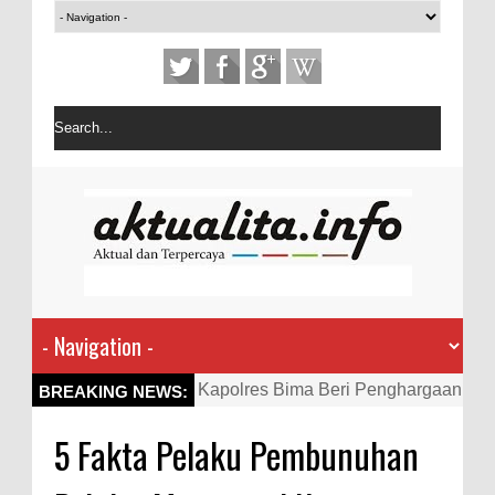
Kapolres Bima Beri Penghargaan
BREAKING NEWS:
ke Kades dan Ketua RT Yang
5 Fakta Pelaku Pembunuhan
Aktif Bantu Polisi Berantas
Narkoba