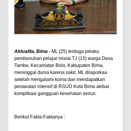
Perairan Sanggar
Perkuat Soliditas-Sinergi,
Kapolres Bima Silaturahmi ke
Kejari dan Kodim 1608
Nobar Piala Dunia Argentina vs
Aktualita, Bima -
ML (25) terduga pelaku
Inggris, Polres Bima Pererat
pembunuhan pelajar inisial TJ (15) warga Desa
Silaturahmi dengan Masyarakat
Tambe, Kecamatan Bolo, Kabupaten Bima,
Antusiasnya Warga dan Polisi
meninggal dunia karena sakit. ML dilaporkaa
Nobar Bareng Laga Prancis vs
setelah mengalami koma dan mendapatkan
perawatan intensif di RSUD Kota Bima akibat
Spanyol di Mapolres Bima
komplikasi gangguan kesehatan serius.
Wali Kota Bima Tinjau Finalisasi
Pembangunan RSUD Kota Bima,
Pastikan Pemindahan Layanan
Berikut Fakta-Faktanya :
Berjalan Bertahap
"Polisi Peduli" Satsamapta