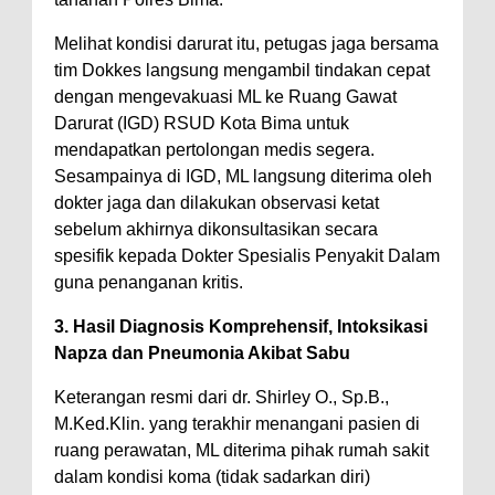
Warga Dena Hadapi Krisis Air
Bersih
Melihat kondisi darurat itu, petugas jaga bersama
Polsek Bolo Bongkar Peredaran
tim Dokkes langsung mengambil tindakan cepat
dengan mengevakuasi ML ke Ruang Gawat
Sabu di Tambe, 2 Pria
Darurat (IGD) RSUD Kota Bima untuk
Diamankan Bersama 23 Poket
mendapatkan pertolongan medis segera.
Sabu Siap Edar
Sesampainya di IGD, ML langsung diterima oleh
SIGAPUAN dan Ikhtiar Kota Bima
dokter jaga dan dilakukan observasi ketat
sebelum akhirnya dikonsultasikan secara
Menjemput Korban Kekerasan
spesifik kepada Dokter Spesialis Penyakit Dalam
guna penanganan kritis.
3. Hasil Diagnosis Komprehensif, Intoksikasi
Napza dan Pneumonia Akibat Sabu
Keterangan resmi dari dr. Shirley O., Sp.B.,
M.Ked.Klin. yang terakhir menangani pasien di
ruang perawatan, ML diterima pihak rumah sakit
dalam kondisi koma (tidak sadarkan diri)