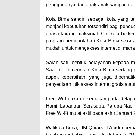
penggunanya dari anak-anak sampai ora
Kota Bima sendiri sebagai kota yang t
menjadi kebutuhan tersendiri bagi pendud
dirasa kurang maksimal. Ciri kota berk
program pemerintahan Kota Bima sekara
mudah untuk mengakses internet di mana s
Salah satu bentuk pelayanan kepada m
Saat ini Pemerintah Kota Bima sedang g
aspek kebersihan, yang juga diperhati
penyediaan titik akses internet gratis atauf
Free Wi-Fi akan disediakan pada delapa
Hami, Lapangan Serasuba, Paruga Nae,
Free Wi-Fi mulai aktif pada akhir Januari 
Walikota Bima, HM Qurais H Abidin berha
betah menghabiskan waktu di taman. “Dil