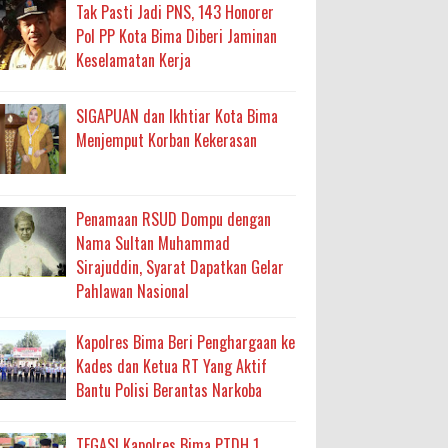
ma
Tak Pasti Jadi PNS, 143 Honorer
Pol PP Kota Bima Diberi Jaminan
an Layanan Berjalan Bertahap
Keselamatan Kerja
 Percepatan Bantuan BSPS
SIGAPUAN dan Ikhtiar Kota Bima
an DAK 2027 ke BPJN NTB
Menjemput Korban Kekerasan
an Pelaksanaan APBD Kota Bima
Penamaan RSUD Dompu dengan
Nama Sultan Muhammad
adah, Kepercayaan Rakyat Landasan Utama
Sirajuddin, Syarat Dapatkan Gelar
Pahlawan Nasional
isis Air Bersih
 Sabu Siap Edar
Kapolres Bima Beri Penghargaan ke
Kades dan Ketua RT Yang Aktif
Bantu Polisi Berantas Narkoba
TEGAS! Kapolres Bima PTDH 1