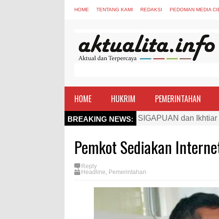
HOME
TENTANG KAMI
REDAKSI
PEDOMAN MEDIA CI
HOME
HUKRIM
PEMERINTAHAN
SIGAPUAN dan Ikhtiar
Kapolres Bima Beri Pe
BREAKING NEWS:
TEGAS! Kapolres Bima 
Pemkot Sediakan Internet
Staf Ahli Tekankan Pe
Si Dokes Polres Bima 
Reply
Headline
,
Pemerintahan
Satpolairud Polres Bi
Perkuat Soliditas-Sine
Nobar Piala Dunia Arge