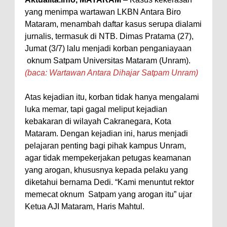
yang menimpa wartawan LKBN Antara Biro
Perairan Sanggar
Mataram, menambah daftar kasus serupa dialami
Perkuat Soliditas-Sinergi,
jurnalis, termasuk di NTB. Dimas Pratama (27),
Kapolres Bima Silaturahmi ke
Jumat (3/7) lalu menjadi korban penganiayaan
Kejari dan Kodim 1608
oknum Satpam Universitas Mataram (Unram).
(baca: Wartawan Antara Dihajar Satpam Unram)
Nobar Piala Dunia Argentina vs
Inggris, Polres Bima Pererat
Atas kejadian itu, korban tidak hanya mengalami
Silaturahmi dengan Masyarakat
luka memar, tapi gagal meliput kejadian
Antusiasnya Warga dan Polisi
kebakaran di wilayah Cakranegara, Kota
Mataram. Dengan kejadian ini, harus menjadi
Nobar Bareng Laga Prancis vs
pelajaran penting bagi pihak kampus Unram,
Spanyol di Mapolres Bima
agar tidak mempekerjakan petugas keamanan
Wali Kota Bima Tinjau Finalisasi
yang arogan, khususnya kepada pelaku yang
Pembangunan RSUD Kota Bima,
diketahui bernama Dedi. “Kami menuntut rektor
memecat oknum Satpam yang arogan itu” ujar
Pastikan Pemindahan Layanan
Ketua AJI Mataram, Haris Mahtul.
Berjalan Bertahap
"Polisi Peduli" Satsamapta