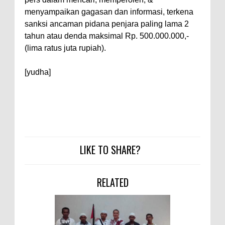
Warga Dena Hadapi Krisis Air
menyampaikan gagasan dan informasi, terkena
Bersih
sanksi ancaman pidana penjara paling lama 2
Polsek Bolo Bongkar Peredaran
tahun atau denda maksimal Rp. 500.000.000,-
Sabu di Tambe, 2 Pria
(lima ratus juta rupiah).
Diamankan Bersama 23 Poket
[yudha]
Sabu Siap Edar
SIGAPUAN dan Ikhtiar Kota Bima
Menjemput Korban Kekerasan
LIKE TO SHARE?
RELATED