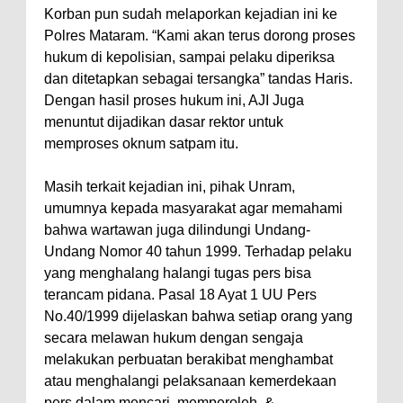
Kelautan dan Perikanan
Korban pun sudah melaporkan kejadian ini ke
Pemkot Jawab Pandangan
Polres Mataram. “Kami akan terus dorong proses
Umum Fraksi DPRD terhadap
hukum di kepolisian, sampai pelaku diperiksa
dan ditetapkan sebagai tersangka” tandas Haris.
Raperda Pertanggungjawaban
Dengan hasil proses hukum ini, AJI Juga
Pelaksanaan APBD Kota Bima
menuntut dijadikan dasar rektor untuk
Pimpin Upacara HUT
memproses oknum satpam itu.
Bhayangkara Ke-80, Kapolres
Masih terkait kejadian ini, pihak Unram,
Bima: Jadikan Tugas Sebagai
umumnya kepada masyarakat agar memahami
Ibadah, Kepercayaan Rakyat
bahwa wartawan juga dilindungi Undang-
Landasan Utama
Undang Nomor 40 tahun 1999. Terhadap pelaku
Kado HUT Bhayangkara Ke-80,
yang menghalang halangi tugas pers bisa
terancam pidana. Pasal 18 Ayat 1 UU Pers
Kapolres Bima Pimpin Kenaikan
No.40/1999 dijelaskan bahwa setiap orang yang
Pangkat 42 Personel
secara melawan hukum dengan sengaja
Bakti Sosial Bhayangkara Ke-80,
melakukan perbuatan berakibat menghambat
Satsamapta Polres Bima Bantu
atau menghalangi pelaksanaan kemerdekaan
pers dalam mencari, memperoleh, &