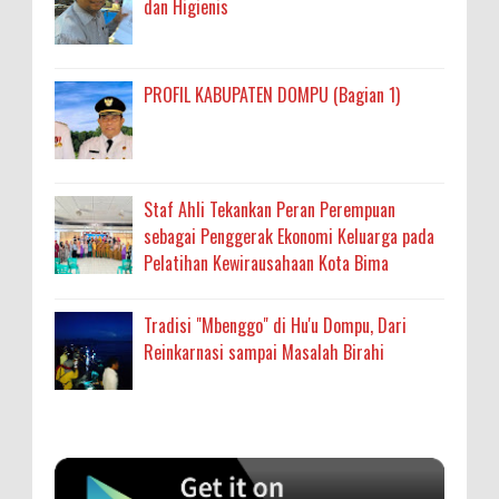
dan Higienis
PROFIL KABUPATEN DOMPU (Bagian 1)
Staf Ahli Tekankan Peran Perempuan
sebagai Penggerak Ekonomi Keluarga pada
Pelatihan Kewirausahaan Kota Bima
Tradisi "Mbenggo" di Hu'u Dompu, Dari
Reinkarnasi sampai Masalah Birahi
Anonymous
:
SIGAPUAN dan Ikhtiar Kota Bima Menjemput
Korban Kekerasan