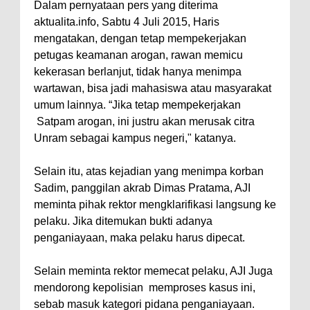
Dalam pernyataan pers yang diterima
Polres Bima Bantu Warga Padolo
aktualita.info, Sabtu 4 Juli 2015, Haris
mengatakan, dengan tetap mempekerjakan
Atasi Krisis Air Bersih
petugas keamanan arogan, rawan memicu
Wali Kota Bima Tinjau Rumah
kekerasan berlanjut, tidak hanya menimpa
Warga Tidak Layak Huni di
wartawan, bisa jadi mahasiswa atau masyarakat
Kelurahan Oi Mbo, Dorong
umum lainnya. “Jika tetap mempekerjakan
Satpam arogan, ini justru akan merusak citra
Percepatan Bantuan BSPS
Unram sebagai kampus negeri," katanya.
Wakil Wali Kota Bima
Konsultasikan Usulan Inpres
Selain itu, atas kejadian yang menimpa korban
Jalan Daerah 2026 dan
Sadim, panggilan akrab Dimas Pratama, AJI
meminta pihak rektor mengklarifikasi langsung ke
Persiapan DAK 2027 ke BPJN
pelaku. Jika ditemukan bukti adanya
NTB
penganiayaan, maka pelaku harus dipecat.
Wali Kota Tekankan Disiplin ASN
dan Penguatan Kolaborasi
Selain meminta rektor memecat pelaku, AJI Juga
mendorong kepolisian memproses kasus ini,
Wali Kota Bima Hadiri Rakornas
sebab masuk kategori pidana penganiayaan.