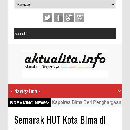
Kapolres Bima Beri Penghargaan
BREAKING NEWS:
ke Kades dan Ketua RT Yang
Semarak HUT Kota Bima di
Aktif Bantu Polisi Berantas
Narkoba