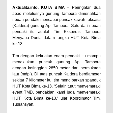
Perairan Sanggar
Aktualita.info, KOTA BIMA
– Peringatan dua
abad meletusnya gunung Tambora dimeriahkan
Perkuat Soliditas-Sinergi,
ribuan pendaki mencapai puncak kawah raksasa
Kapolres Bima Silaturahmi ke
(Kaldera) gunung Api Tambora. Satu dari ribuan
Kejari dan Kodim 1608
pendaki itu adalah Tim Ekspedisi Tambora
Nobar Piala Dunia Argentina vs
Menyapa Dunia dalam rangka HUT Kota Bima
ke-13.
Inggris, Polres Bima Pererat
Silaturahmi dengan Masyarakat
Tim dengan kekuatan enam pendaki itu mampu
Antusiasnya Warga dan Polisi
menaklukan puncak gunung Api Tambora
Nobar Bareng Laga Prancis vs
dengan ketinggian 2850 meter dari permukaan
laut (mdpl). Di atas puncak Kaldera berdiameter
Spanyol di Mapolres Bima
sekitar 7 kilometer itu, tim mengibarkan spanduk
Wali Kota Bima Tinjau Finalisasi
HUT Kota Bima ke-13. “Selain turut menyemaraki
Pembangunan RSUD Kota Bima,
event TMD, pendakian kami juga menyemaraki
Pastikan Pemindahan Layanan
HUT Kota Bima ke-13,” ujar Koordinator Tim,
Tudiansyah.
Berjalan Bertahap
"Polisi Peduli" Satsamapta