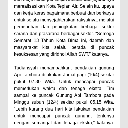
Kelautan dan Perikanan
merealisasikan Kota Tepian Air. Selain itu, upaya
Pemkot Jawab Pandangan
dan kerja keras bagaimana berbuat dan berkarya
Umum Fraksi DPRD terhadap
untuk selalu menyejahterakan rakyatnya, melalui
Raperda Pertanggungjawaban
pemenuhan dan peningkatan berbagai sektor
sarana dan prasarana berbagai sektor. “Semoga
Pelaksanaan APBD Kota Bima
Semarat 13 Tahun Kota Bima ini, daerah dan
Pimpin Upacara HUT
masyarakat kita selalu berada di puncak
Bhayangkara Ke-80, Kapolres
kesuksesan yang diridhoi Allah SWT,” katanya.
Bima: Jadikan Tugas Sebagai
Tudiansyah menambahkan, pendakian gunung
Ibadah, Kepercayaan Rakyat
Api Tambora dilakukan Jumat pagi (10/4) sekitar
Landasan Utama
pukul 07.30 Wita. Untuk mencapai puncak
Kado HUT Bhayangkara Ke-80,
memerlukan waktu dan tenaga ekstra. Tim
Kapolres Bima Pimpin Kenaikan
sampai ke puncak Gunung Api Tambora pada
Minggu subuh (12/4) sekitar pukul 05.15 Wita.
Pangkat 42 Personel
“Lebih kurang dua hari kita lakukan pendakian
Bakti Sosial Bhayangkara Ke-80,
untuk mencapai puncak gunung, tentunya
Satsamapta Polres Bima Bantu
dengan semangat dan tenaga ekstra,” katanya.