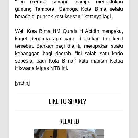
Warga Dena Hadapi Krisis Air
“Tim merasa senang mampu menaklukan
gunung Tambora. Semoga Kota Bima selalu
Bersih
berada di puncak kesuksesan,” katanya lagi.
Polsek Bolo Bongkar Peredaran
Sabu di Tambe, 2 Pria
Wali Kota Bima HM Qurais H Abidin mengaku,
Diamankan Bersama 23 Poket
kaget dengana apa yang dilakukan tim kecil
tersebut. Bahkan bagi dia itu merupakan suatu
Sabu Siap Edar
kebanggan bagi daerah. “Ini salah satu kado
SIGAPUAN dan Ikhtiar Kota Bima
sepesial bagi Kota Bima,” kata mantan Ketua
Menjemput Korban Kekerasan
Hiswana Migas NTB ini.
[yadin]
LIKE TO SHARE?
RELATED