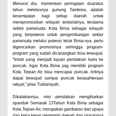
Menurut dia, momentum peringatan duaratus
Polres Bima Bantu Warga Padolo
tahun meletusnya gunung Tambora, adalah
Atasi Krisis Air Bersih
kesempatan bagi setiap daerah untuk
mempromosikan wilayah teritorialnya, terutama
Wali Kota Bima Tinjau Rumah
sektor pariwisata. Kota Bima sebagai wilayah
Warga Tidak Layak Huni di
yang berpotensi untuk pengembangan sektor
Kelurahan Oi Mbo, Dorong
pariwisata melalui potensi teluk Bima-nya, perlu
Percepatan Bantuan BSPS
digencarkan promosinya sehingga program-
program yang sudah dicanangkan bisa terwujud.
Wakil Wali Kota Bima
“Inilah yang menjadi tujuan pendakian kami ke
Konsultasikan Usulan Inpres
puncak. Agar Kota Bima yag memiliki program
Jalan Daerah 2026 dan
Kota Tepian Air bisa mencapai puncak. Artinya
Persiapan DAK 2027 ke BPJN
dapat terwujud sampai puncak kesejahteraan
rakyat,” jelas Tudiansyah.
NTB
Wali Kota Tekankan Disiplin ASN
Dikatakannya, misi pendakian mengibarkan
dan Penguatan Kolaborasi
spanduk Semarak 13Tahun Kota Bima sebagai
Wali Kota Bima Hadiri Rakornas
Kota Tepian Air, merupakan gambaran dari upaya
dan kerja keras pemimpin daerah dan jajarannya