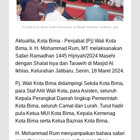
Perairan Sanggar
Perkuat Soliditas-Sinergi,
Kapolres Bima Silaturahmi ke
Pj Wali Kota Bima Safari Ramadan di Masjid Al-Ikhlas Jatibaru. (ist)
Kejari dan Kodim 1608
Aktualita, Kota Bima - Penjabat (Pj) Wali Kota
Nobar Piala Dunia Argentina vs
Bima, Ir. H. Mohammad Rum, MT melaksanakan
Inggris, Polres Bima Pererat
Safari Ramadhan 1445 Hijriyah/2024 Masehi
dengan Shalat Isya dan Tarawih di Masjid Al
Silaturahmi dengan Masyarakat
Ikhlas, Kelurahan Jatibaru, Senin, 18 Maret 2024.
Antusiasnya Warga dan Polisi
Pj. Wali Kota Bima didampingi Sekda Kota Bima,
Nobar Bareng Laga Prancis vs
para Staf Ahli Wali Kota, para Asisten, seluruh
Spanyol di Mapolres Bima
Kepala Perangkat Daerah lingkup Pemerintah
Wali Kota Bima Tinjau Finalisasi
Kota Bima, seluruh Camat dan Lurah. Turut hadir
Pembangunan RSUD Kota Bima,
pula Ketua MUI Kota Bima, Kepala Kemenag
Kota Bima serta Ketua Baznas Kota Bima.
Pastikan Pemindahan Layanan
Berjalan Bertahap
H. Mohammad Rum menyampaikan bahwa safari
"Polisi Peduli" Satsamapta