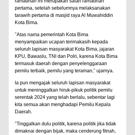
ramadhan ini merupakan safari ramadhan
pertama, setelah sebelumnya melaksanakan
Polres Bima Bantu Warga Padolo
tarawih pertama di masjid raya Al Muwahiddin
Atasi Krisis Air Bersih
Kota Bima.
Wali Kota Bima Tinjau Rumah
"Atas nama pemerintah Kota Bima
Warga Tidak Layak Huni di
menyampaikan ucapan terimakasih kepada
Kelurahan Oi Mbo, Dorong
seluruh lapisan masyarakat Kota Bima, jajaran
Percepatan Bantuan BSPS
KPU, Bawaslu, TNI dan Polri, karena Kota Bima
Wakil Wali Kota Bima
termasuk daerah dengan penyelenggaraan
pemilu terbaik, pemilu yang teraman," ujarnya.
Konsultasikan Usulan Inpres
Jalan Daerah 2026 dan
Ia pun mengajak seluruh lapisan masyarakat
untuk meninggalkan hiruk-pikuk politik pemilu
Persiapan DAK 2027 ke BPJN
serentak 2024 yang telah berlalu, sebentar lagi
NTB
kita semua akan menghadapi Pemilu Kepala
Wali Kota Tekankan Disiplin ASN
Daerah.
dan Penguatan Kolaborasi
"Tinggalkan dulu politik, karena politik jika tidak
Wali Kota Bima Hadiri Rakornas
dimaknai dengan bijak, maka cenderung fitnah,