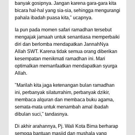
Kelautan dan Perikanan
banyak gosipnya. Jangan karena gara-gara kita
Pemkot Jawab Pandangan
bicara hal-hal yang sia-sia, sehingga mengurangi
pahala ibadah puasa kita," ucapnya.
Umum Fraksi DPRD terhadap
Raperda Pertanggungjawaban
Ia pun pada momen safari ramadhan tersebut
Pelaksanaan APBD Kota Bima
mengajak jamaah untuk senantiasa memperbaiki
diri dan berlomba mendapatkan JannahNya
Pimpin Upacara HUT
Allah SWT. Karena tidak semua orang diberikan
Bhayangkara Ke-80, Kapolres
kesempatan menikmati ramadhan ini. Mari
Bima: Jadikan Tugas Sebagai
optimalkan memanfaatkan mendapatkan syurga
Ibadah, Kepercayaan Rakyat
Allah.
Landasan Utama
"Marilah kita jaga ketenangan bulan ramadhan
Kado HUT Bhayangkara Ke-80,
ini, perbanyak silaturrahim, perbanyak dzikir,
membaca alquran dan membaca buku agama,
Kapolres Bima Pimpin Kenaikan
semata-mata untuk menambah amal ibadah
Pangkat 42 Personel
dibulan suci," tandasnya.
Bakti Sosial Bhayangkara Ke-80,
Di akhir arahannya, Pj. Wali Kota Bima berharap
Satsamapta Polres Bima Bantu
semoga bantuan masjid dan mushala yang