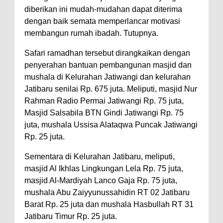
Warga Dena Hadapi Krisis Air
diberikan ini mudah-mudahan dapat diterima
Bersih
dengan baik semata memperlancar motivasi
Polsek Bolo Bongkar Peredaran
membangun rumah ibadah. Tutupnya.
Sabu di Tambe, 2 Pria
Safari ramadhan tersebut dirangkaikan dengan
Diamankan Bersama 23 Poket
penyerahan bantuan pembangunan masjid dan
Sabu Siap Edar
mushala di Kelurahan Jatiwangi dan kelurahan
Jatibaru senilai Rp. 675 juta. Meliputi, masjid Nur
SIGAPUAN dan Ikhtiar Kota Bima
Rahman Radio Permai Jatiwangi Rp. 75 juta,
Menjemput Korban Kekerasan
Masjid Salsabila BTN Gindi Jatiwangi Rp. 75
juta, mushala Ussisa Alataqwa Puncak Jatiwangi
Rp. 25 juta.
Sementara di Kelurahan Jatibaru, meliputi,
masjid Al Ikhlas Lingkungan Lela Rp. 75 juta,
masjid Al-Mardiyah Lanco Gaja Rp. 75 juta,
mushala Abu Zaiyyunussahidin RT 02 Jatibaru
Barat Rp. 25 juta dan mushala Hasbullah RT 31
Jatibaru Timur Rp. 25 juta.