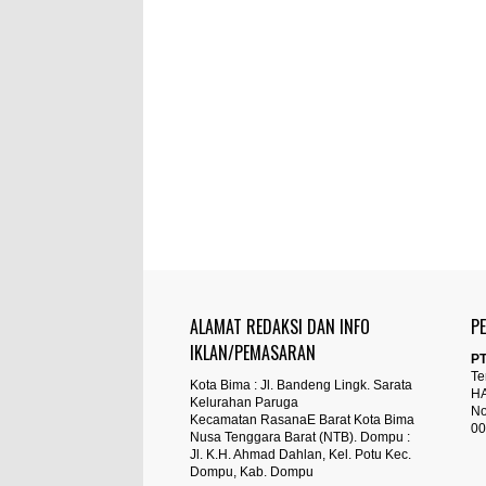
ALAMAT REDAKSI DAN INFO
P
IKLAN/PEMASARAN
PT
Te
Kota Bima : Jl. Bandeng Lingk. Sarata
H
Kelurahan Paruga
No
Kecamatan RasanaE Barat Kota Bima
00
Nusa Tenggara Barat (NTB). Dompu :
Jl. K.H. Ahmad Dahlan, Kel. Potu Kec.
Dompu, Kab. Dompu