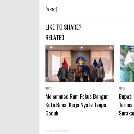
[akt/*]
LIKE TO SHARE?
RELATED
0
0
Mohammad Rum Fokus Bangun
Bupati
Kota Bima; Kerja Nyata Tanpa
Terima
Gaduh
Suraka
POSTING LAMA