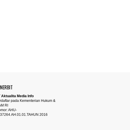
ENERBIT
 Aktualita Media Info
rdaftar pada Kementerian Hukum &
AM RI
mor: AHU-
37264.AH.01.01.TAHUN 2016