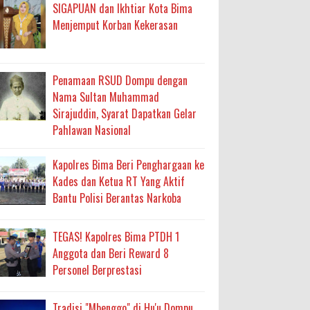
SIGAPUAN dan Ikhtiar Kota Bima
ma
Menjemput Korban Kekerasan
an Layanan Berjalan Bertahap
 Percepatan Bantuan BSPS
Penamaan RSUD Dompu dengan
Nama Sultan Muhammad
an DAK 2027 ke BPJN NTB
Sirajuddin, Syarat Dapatkan Gelar
Pahlawan Nasional
an Pelaksanaan APBD Kota Bima
Kapolres Bima Beri Penghargaan ke
Kades dan Ketua RT Yang Aktif
adah, Kepercayaan Rakyat Landasan Utama
Bantu Polisi Berantas Narkoba
isis Air Bersih
TEGAS! Kapolres Bima PTDH 1
 Sabu Siap Edar
Anggota dan Beri Reward 8
Personel Berprestasi
Tradisi "Mbenggo" di Hu'u Dompu,