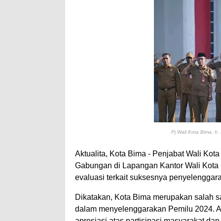
Antusiasnya Warga dan
Wali Kota Bima Tinjau
"Polisi Peduli" Satsam
Wali Kota Bima Tinjau
Wakil Wali Kota Bima 
Wali Kota Tekankan Di
Wali Kota Bima Hadiri
Pemkot Jawab Pandan
Pimpin Upacara HUT B
Pj Wali Kota Bima, Ir
Kado HUT Bhayangkara
Aktualita, Kota Bima - Penjabat Wali Ko
Bakti Sosial Bhayangk
Gabungan di Lapangan Kantor Wali Kota 
Polsek Bolo Bongkar P
evaluasi terkait suksesnya penyelenggar
Dikatakan, Kota Bima merupakan salah s
dalam menyelenggarakan Pemilu 2024. 
apresiasi atas partisipasi masyarakat da