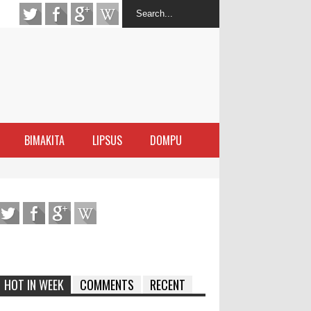
BIMAKITA
LIPSUS
DOMPU
antas Narkoba
latihan Kewirausahaan Kota Bima
ran Sanggar
 di Perairan Sanggar
HOT IN WEEK
COMMENTS
RECENT
arakat