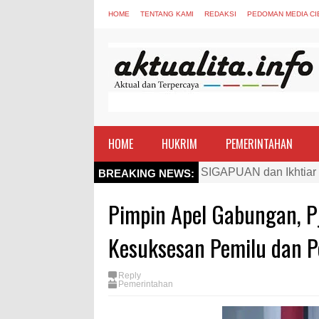
HOME
TENTANG KAMI
REDAKSI
PEDOMAN MEDIA CI
HOME
HUKRIM
PEMERINTAHAN
SIGAPUAN dan Ikhtiar
BREAKING NEWS:
Kapolres Bima Beri Pe
Pimpin Apel Gabungan, Pj
TEGAS! Kapolres Bima 
Staf Ahli Tekankan Pe
Kesuksesan Pemilu dan 
Si Dokes Polres Bima 
Satpolairud Polres Bi
Reply
Pemerintahan
Perkuat Soliditas-Sine
Nobar Piala Dunia Arge