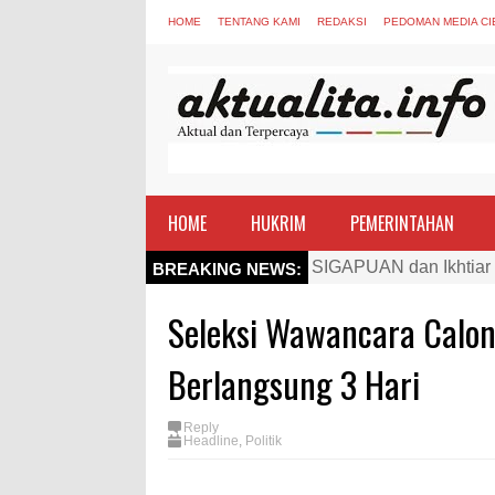
HOME
TENTANG KAMI
REDAKSI
PEDOMAN MEDIA CI
HOME
HUKRIM
PEMERINTAHAN
Kapolres Bima Beri Pe
BREAKING NEWS:
TEGAS! Kapolres Bima 
Seleksi Wawancara Calo
Staf Ahli Tekankan Pe
Si Dokes Polres Bima 
Berlangsung 3 Hari
Satpolairud Polres Bi
Reply
Perkuat Soliditas-Sine
Headline
,
Politik
Nobar Piala Dunia Arge