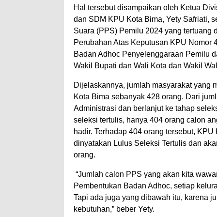
Hal tersebut disampaikan oleh Ketua Divis
dan SDM KPU Kota Bima, Yety Safriati,
Suara (PPS) Pemilu 2024 yang tertuang
Perubahan Atas Keputusan KPU Nomor 
Badan Adhoc Penyelenggaraan Pemilu da
Wakil Bupati dan Wali Kota dan Wakil Wali
Dijelaskannya, jumlah masyarakat yang m
Kota Bima sebanyak 428 orang. Dari jumla
Administrasi dan berlanjut ke tahap sele
seleksi tertulis, hanya 404 orang calon a
hadir. Terhadap 404 orang tersebut, KP
dinyatakan Lulus Seleksi Tertulis dan ak
orang.
“Jumlah calon PPS yang akan kita wawa
Pembentukan Badan Adhoc, setiap kelurah
Tapi ada juga yang dibawah itu, karena jum
kebutuhan,” beber Yety.