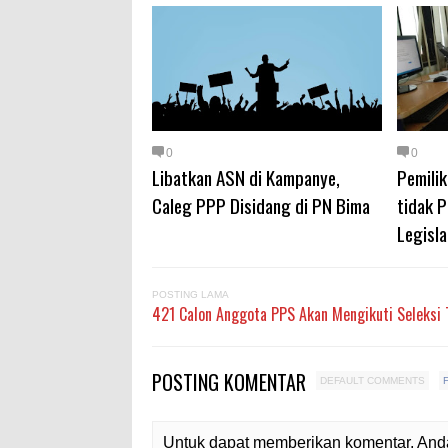
0
0
Libatkan ASN di Kampanye,
Pemili
Caleg PPP Disidang di PN Bima
tidak P
Legisla
POSTING LAMA
421 Calon Anggota PPS Akan Mengikuti Seleksi T
POSTING KOMENTAR
DEFAULT COMMENTS
Untuk dapat memberikan komentar, Anda