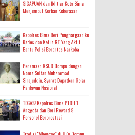
ma
SIGAPUAN dan Ikhtiar Kota Bima
Menjemput Korban Kekerasan
an Layanan Berjalan Bertahap
 Percepatan Bantuan BSPS
Kapolres Bima Beri Penghargaan ke
an DAK 2027 ke BPJN NTB
Kades dan Ketua RT Yang Aktif
Bantu Polisi Berantas Narkoba
an Pelaksanaan APBD Kota Bima
Penamaan RSUD Dompu dengan
Nama Sultan Muhammad
adah, Kepercayaan Rakyat Landasan Utama
Sirajuddin, Syarat Dapatkan Gelar
Pahlawan Nasional
isis Air Bersih
 Sabu Siap Edar
TEGAS! Kapolres Bima PTDH 1
Anggota dan Beri Reward 8
Personel Berprestasi
Tradisi "Mbenggo" di Hu'u Dompu,