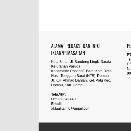
ALAMAT REDAKSI DAN INFO
P
IKLAN/PEMASARAN
PT
Te
Kota Bima : Jl. Bandeng Lingk. Sarata
H
Kelurahan Paruga
No
Kecamatan RasanaE Barat Kota Bima
00
Nusa Tenggara Barat (NTB). Dompu :
Jl. K.H. Ahmad Dahlan, Kel. Potu Kec.
Dompu, Kab. Dompu
Telp./HP:
085238349440
Email:
aktualitainfo@gmail.com