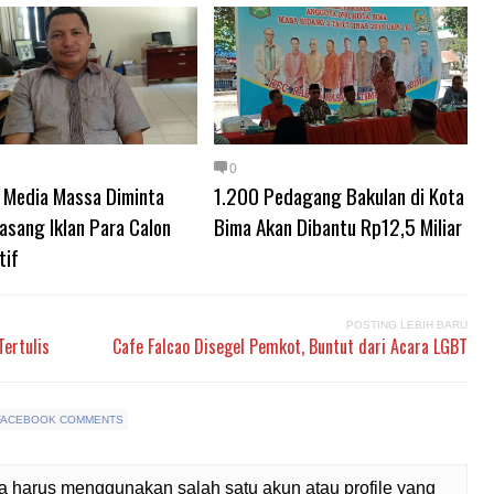
0
k Media Massa Diminta
1.200 Pedagang Bakulan di Kota
asang Iklan Para Calon
Bima Akan Dibantu Rp12,5 Miliar
tif
POSTING LEBIH BARU
ertulis
Cafe Falcao Disegel Pemkot, Buntut dari Acara LGBT
FACEBOOK COMMENTS
 harus menggunakan salah satu akun atau profile yang