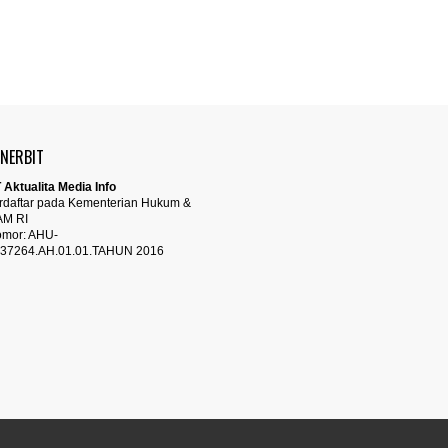
ENERBIT
 Aktualita Media Info
rdaftar pada Kementerian Hukum &
AM RI
mor: AHU-
37264.AH.01.01.TAHUN 2016