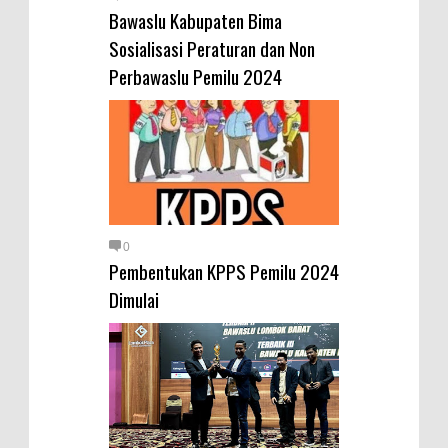
Diamankan Bersama 23 Poket
Bawaslu Kabupaten Bima
Sabu Siap Edar
Sosialisasi Peraturan dan Non
Perbawaslu Pemilu 2024
SIGAPUAN dan Ikhtiar Kota Bima
Menjemput Korban Kekerasan
0
Pembentukan KPPS Pemilu 2024
Dimulai