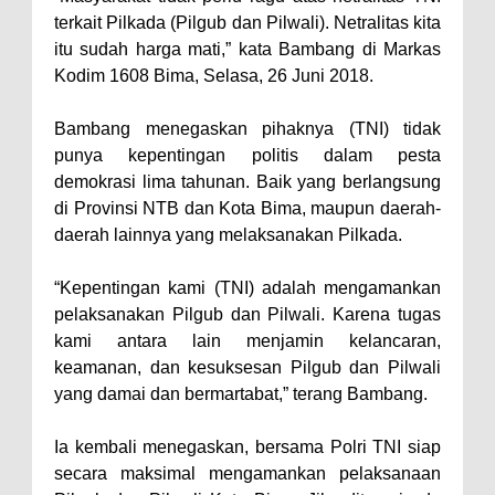
Warga Tidak Layak Huni di
terkait Pilkada (Pilgub dan Pilwali). Netralitas kita
Kelurahan Oi Mbo, Dorong
itu sudah harga mati,” kata Bambang di Markas
Percepatan Bantuan BSPS
Kodim 1608 Bima, Selasa, 26 Juni 2018.
Wakil Wali Kota Bima
Bambang menegaskan pihaknya (TNI) tidak
Konsultasikan Usulan Inpres
punya kepentingan politis dalam pesta
Jalan Daerah 2026 dan
demokrasi lima tahunan. Baik yang berlangsung
Persiapan DAK 2027 ke BPJN
di Provinsi NTB dan Kota Bima, maupun daerah-
daerah lainnya yang melaksanakan Pilkada.
NTB
Wali Kota Tekankan Disiplin ASN
“Kepentingan kami (TNI) adalah mengamankan
dan Penguatan Kolaborasi
pelaksanakan Pilgub dan Pilwali. Karena tugas
Wali Kota Bima Hadiri Rakornas
kami antara lain menjamin kelancaran,
keamanan, dan kesuksesan Pilgub dan Pilwali
Kelautan dan Perikanan
yang damai dan bermartabat,” terang Bambang.
Pemkot Jawab Pandangan
Umum Fraksi DPRD terhadap
Ia kembali menegaskan, bersama Polri TNI siap
Raperda Pertanggungjawaban
secara maksimal mengamankan pelaksanaan