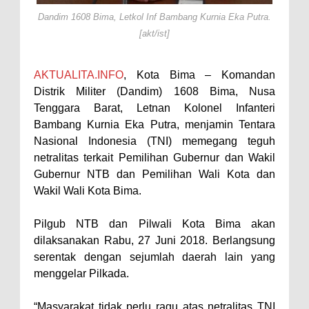
Kejari dan Kodim 1608
Dandim 1608 Bima, Letkol Inf Bambang Kurnia Eka Putra.
Nobar Piala Dunia Argentina vs
[akt/ist]
Inggris, Polres Bima Pererat
Silaturahmi dengan Masyarakat
AKTUALITA.INFO
, Kota Bima – Komandan
Antusiasnya Warga dan Polisi
Distrik Militer (Dandim) 1608 Bima, Nusa
Nobar Bareng Laga Prancis vs
Tenggara Barat, Letnan Kolonel Infanteri
Bambang Kurnia Eka Putra, menjamin Tentara
Spanyol di Mapolres Bima
Nasional Indonesia (TNI) memegang teguh
Wali Kota Bima Tinjau Finalisasi
netralitas terkait Pemilihan Gubernur dan Wakil
Pembangunan RSUD Kota Bima,
Gubernur NTB dan Pemilihan Wali Kota dan
Pastikan Pemindahan Layanan
Wakil Wali Kota Bima.
Berjalan Bertahap
Pilgub NTB dan Pilwali Kota Bima akan
"Polisi Peduli" Satsamapta
dilaksanakan Rabu, 27 Juni 2018. Berlangsung
Polres Bima Bantu Warga Padolo
serentak dengan sejumlah daerah lain yang
Atasi Krisis Air Bersih
menggelar Pilkada.
Wali Kota Bima Tinjau Rumah
“Masyarakat tidak perlu ragu atas netralitas TNI