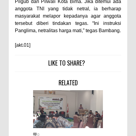
Pilgub dan Pilwali Kota Bima. Jika ditemui ada
Pelaksanaan APBD Kota Bima
anggota TNI yang tidak netral, ia berharap
Pimpin Upacara HUT
masyarakat melapor kepadanya agar anggota
Bhayangkara Ke-80, Kapolres
tersebut diberi tindakan tegas. “Ini instruksi
Bima: Jadikan Tugas Sebagai
Panglima, netralitas harga mati,” tegas Bambang.
Ibadah, Kepercayaan Rakyat
[akt.01]
Landasan Utama
Kado HUT Bhayangkara Ke-80,
LIKE TO SHARE?
Kapolres Bima Pimpin Kenaikan
Pangkat 42 Personel
RELATED
Bakti Sosial Bhayangkara Ke-80,
Satsamapta Polres Bima Bantu
Warga Dena Hadapi Krisis Air
Bersih
Polsek Bolo Bongkar Peredaran
Sabu di Tambe, 2 Pria
0