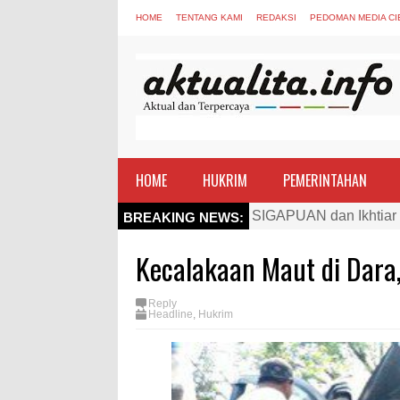
HOME
TENTANG KAMI
REDAKSI
PEDOMAN MEDIA CI
HOME
HUKRIM
PEMERINTAHAN
Kapolres Bima Beri Pe
BREAKING NEWS:
TEGAS! Kapolres Bima 
Kecalakaan Maut di Dara,
Staf Ahli Tekankan Pe
Si Dokes Polres Bima 
Reply
Headline
,
Hukrim
Satpolairud Polres Bi
Perkuat Soliditas-Sine
Nobar Piala Dunia Arge