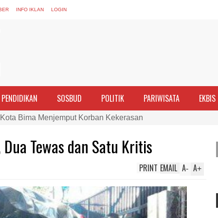
BER
INFO IKLAN
LOGIN
PENDIDIKAN
SOSBUD
POLITIK
PARIWISATA
EKBIS
nghargaan ke Kades dan Ketua RT Yang Aktif Bantu Polisi Ber
PTDH 1 Anggota dan Beri Reward 8 Personel Berprestasi
 Dua Tewas dan Satu Kritis
ran Perempuan sebagai Penggerak Ekonomi Keluarga pada Pe
Cek Kesehatan Korban Kapal Wisata yang Tenggelam di Perai
PRINT
EMAIL
A
A
-
+
ma dan Tim Gabungan Evakuasi Korban Kapal Wisata Tenggelam
rgi, Kapolres Bima Silaturahmi ke Kejari dan Kodim 1608
ntina vs Inggris, Polres Bima Pererat Silaturahmi dengan Masy