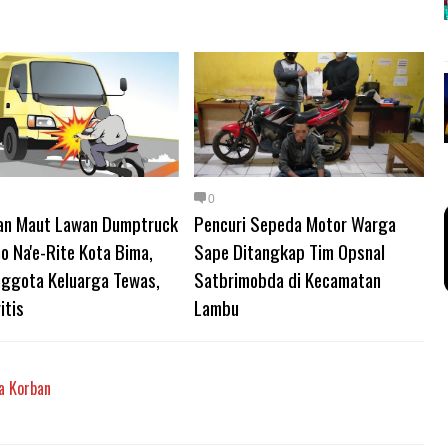
0
an Maut Lawan Dumptruck
Pencuri Sepeda Motor Warga
o Na'e-Rite Kota Bima,
Sape Ditangkap Tim Opsnal
nggota Keluarga Tewas,
Satbrimobda di Kecamatan
itis
Lambu
ga Korban