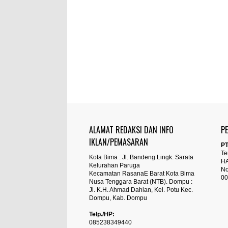
ALAMAT REDAKSI DAN INFO
P
IKLAN/PEMASARAN
PT
Te
Kota Bima : Jl. Bandeng Lingk. Sarata
H
Kelurahan Paruga
No
Kecamatan RasanaE Barat Kota Bima
00
Nusa Tenggara Barat (NTB). Dompu :
Jl. K.H. Ahmad Dahlan, Kel. Potu Kec.
Dompu, Kab. Dompu
Telp./HP:
085238349440