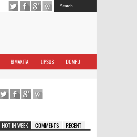
BIMAKITA
LIPSUS
DOMPU
antas Narkoba
latihan Kewirausahaan Kota Bima
ran Sanggar
 di Perairan Sanggar
HOT IN WEEK
COMMENTS
RECENT
arakat