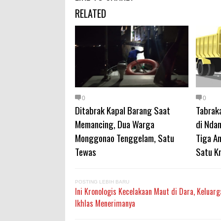
RELATED
0
0
Ditabrak Kapal Barang Saat
Tabrak
Memancing, Dua Warga
di Ndan
Monggonao Tenggelam, Satu
Tiga A
Tewas
Satu Kr
POSTING LEBIH BARU
Ini Kronologis Kecelakaan Maut di Dara, Keluar
Ikhlas Menerimanya