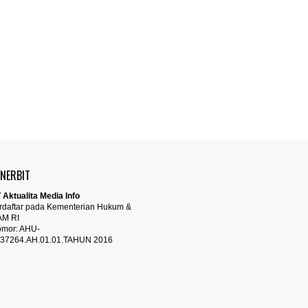
ENERBIT
 Aktualita Media Info
rdaftar pada Kementerian Hukum &
AM RI
mor: AHU-
37264.AH.01.01.TAHUN 2016