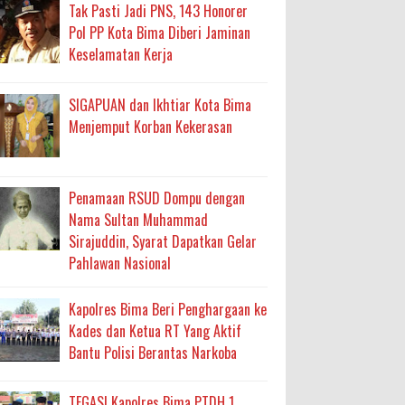
ma
Tak Pasti Jadi PNS, 143 Honorer
Pol PP Kota Bima Diberi Jaminan
an Layanan Berjalan Bertahap
Keselamatan Kerja
 Percepatan Bantuan BSPS
SIGAPUAN dan Ikhtiar Kota Bima
an DAK 2027 ke BPJN NTB
Menjemput Korban Kekerasan
an Pelaksanaan APBD Kota Bima
Penamaan RSUD Dompu dengan
Nama Sultan Muhammad
adah, Kepercayaan Rakyat Landasan Utama
Sirajuddin, Syarat Dapatkan Gelar
Pahlawan Nasional
isis Air Bersih
 Sabu Siap Edar
Kapolres Bima Beri Penghargaan ke
Kades dan Ketua RT Yang Aktif
Bantu Polisi Berantas Narkoba
TEGAS! Kapolres Bima PTDH 1