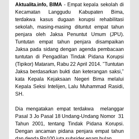
Aktualita.info, BIMA
- Empat kepala sekolah di
Perairan Sanggar
Kecamatan Langgudu Kabupaten Bima,
Perkuat Soliditas-Sinergi,
terdakwa kasus dugaan korupsi rehabilitasi
sekolah, masing-masing dituntut empat tahun
Kapolres Bima Silaturahmi ke
penjara oleh Jaksa Penuntut Umum (JPU).
Kejari dan Kodim 1608
Tuntutan empat tahun penjara disampaikan
Nobar Piala Dunia Argentina vs
Jaksa pada sidang dengan agenda pembacaan
Inggris, Polres Bima Pererat
tuntutan di Pengadilan Tindak Pidana Korupsi
(Tipikor) Mataram, Rabu 22 April 2014. "Tuntutan
Silaturahmi dengan Masyarakat
Jaksa berdasarkan bukti dan keterangan saksi,"
Antusiasnya Warga dan Polisi
kata Kepala Kejaksaan Negeri Bima melalui
Nobar Bareng Laga Prancis vs
Kepala Seksi Intelijen, Lalu Muhammad Rasidi,
Spanyol di Mapolres Bima
SH.
Wali Kota Bima Tinjau Finalisasi
Dia mengatakan empat terdakwa melanggar
Pembangunan RSUD Kota Bima,
Pasal 3 Jo Pasal 18 Undang-Undang Nomor 31
Pastikan Pemindahan Layanan
Tahun 2001, tentang Tindak Pidana Korupsi.
Berjalan Bertahap
Dengan ancaman pidana penjara empat tahun
dan denda Rp100 juta subsider enam bulan.
"Polisi Peduli" Satsamapta