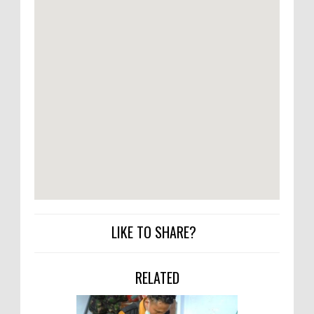
Kelautan dan Perikanan
Pemkot Jawab Pandangan
Umum Fraksi DPRD terhadap
Raperda Pertanggungjawaban
Pelaksanaan APBD Kota Bima
Pimpin Upacara HUT
Bhayangkara Ke-80, Kapolres
Bima: Jadikan Tugas Sebagai
Ibadah, Kepercayaan Rakyat
Landasan Utama
Kado HUT Bhayangkara Ke-80,
LIKE TO SHARE?
Kapolres Bima Pimpin Kenaikan
Pangkat 42 Personel
RELATED
Bakti Sosial Bhayangkara Ke-80,
Satsamapta Polres Bima Bantu