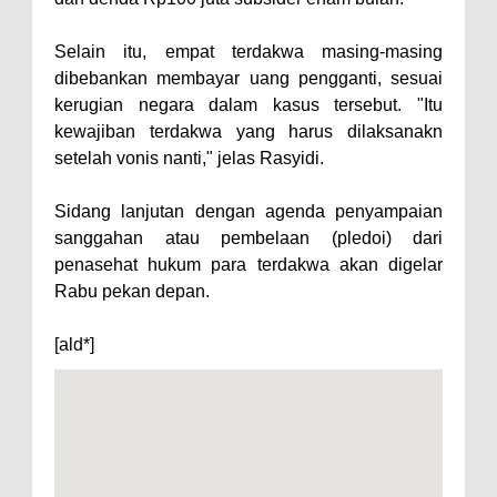
Polres Bima Bantu Warga Padolo
Selain itu, empat terdakwa masing-masing
Atasi Krisis Air Bersih
dibebankan membayar uang pengganti, sesuai
Wali Kota Bima Tinjau Rumah
kerugian negara dalam kasus tersebut. "Itu
kewajiban terdakwa yang harus dilaksanakn
Warga Tidak Layak Huni di
setelah vonis nanti," jelas Rasyidi.
Kelurahan Oi Mbo, Dorong
Percepatan Bantuan BSPS
Sidang lanjutan dengan agenda penyampaian
Wakil Wali Kota Bima
sanggahan atau pembelaan (pledoi) dari
penasehat hukum para terdakwa akan digelar
Konsultasikan Usulan Inpres
Rabu pekan depan.
Jalan Daerah 2026 dan
Persiapan DAK 2027 ke BPJN
[ald*]
NTB
Wali Kota Tekankan Disiplin ASN
dan Penguatan Kolaborasi
Wali Kota Bima Hadiri Rakornas