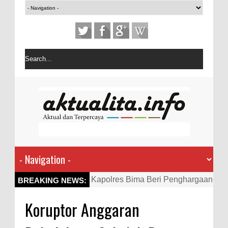
Kapolres Bima Beri Penghargaan
BREAKING NEWS:
ke Kades dan Ketua RT Yang
Koruptor Anggaran
Aktif Bantu Polisi Berantas
Narkoba