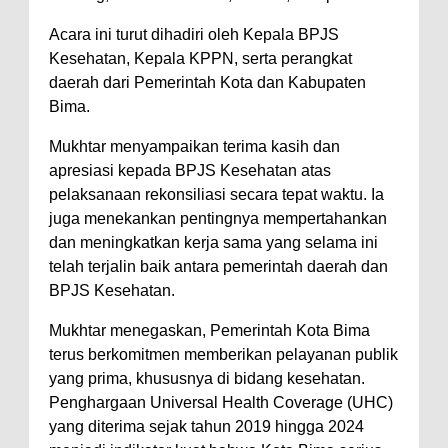
Polres Bima Bantu Warga Padolo
Acara ini turut dihadiri oleh Kepala BPJS
Kesehatan, Kepala KPPN, serta perangkat
Atasi Krisis Air Bersih
daerah dari Pemerintah Kota dan Kabupaten
Wali Kota Bima Tinjau Rumah
Bima.
Warga Tidak Layak Huni di
Mukhtar menyampaikan terima kasih dan
Kelurahan Oi Mbo, Dorong
apresiasi kepada BPJS Kesehatan atas
Percepatan Bantuan BSPS
pelaksanaan rekonsiliasi secara tepat waktu. Ia
Wakil Wali Kota Bima
juga menekankan pentingnya mempertahankan
Konsultasikan Usulan Inpres
dan meningkatkan kerja sama yang selama ini
telah terjalin baik antara pemerintah daerah dan
Jalan Daerah 2026 dan
BPJS Kesehatan.
Persiapan DAK 2027 ke BPJN
NTB
Mukhtar menegaskan, Pemerintah Kota Bima
terus berkomitmen memberikan pelayanan publik
Wali Kota Tekankan Disiplin ASN
yang prima, khususnya di bidang kesehatan.
dan Penguatan Kolaborasi
Penghargaan Universal Health Coverage (UHC)
Wali Kota Bima Hadiri Rakornas
yang diterima sejak tahun 2019 hingga 2024