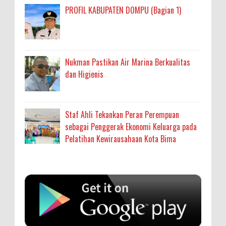
PROFIL KABUPATEN DOMPU (Bagian 1)
Nukman Pastikan Air Marina Berkualitas
dan Higienis
Staf Ahli Tekankan Peran Perempuan
sebagai Penggerak Ekonomi Keluarga pada
Pelatihan Kewirausahaan Kota Bima
Anonymous
:
SIGAPUAN dan Ikhtiar Kota Bima Menjemput
Korban Kekerasan
Oleh: MardiaturrahmahAdministrasi Kesehatan
sumbu pdk nh org
Ahli Madya, Dinas Kesehatan
... read more
Aug 04 2026