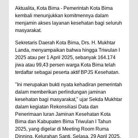
Aktualita, Kota Bima - Pemerintah Kota Bima
Perairan Sanggar
kembali menunjukkan komitmennya dalam
Perkuat Soliditas-Sinergi,
menjamin akses layanan kesehatan bagi seluruh
Kapolres Bima Silaturahmi ke
masyarakat.
Kejari dan Kodim 1608
Sekretaris Daerah Kota Bima, Drs. H. Mukhtar
Nobar Piala Dunia Argentina vs
Landa, menyampaikan bahwa hingga Triwulan I
Inggris, Polres Bima Pererat
2025 atau per 1 April 2025, sebanyak 164.174
Silaturahmi dengan Masyarakat
jiwa atau 99,43 persen warga Kota Bima telah
terdaftar sebagai peserta aktif BPJS Kesehatan.
Antusiasnya Warga dan Polisi
Nobar Bareng Laga Prancis vs
"Ini merupakan bukti nyata kehadiran pemerintah
Spanyol di Mapolres Bima
dalam memberikan perlindungan jaminan
kesehatan bagi masyarakat," ujar Sekda Mukhtar
Wali Kota Bima Tinjau Finalisasi
dalam kegiatan Rekonsiliasi Data dan
Pembangunan RSUD Kota Bima,
Penerimaan Iuran Jaminan Kesehatan Kota
Pastikan Pemindahan Layanan
Bima dan Kabupaten Bima Triwulan I Tahun
Berjalan Bertahap
2025, yang digelar di Meeting Room Ruma
Dinning, Kelurahan Santi, Selasa, 29 April 2025.
"Polisi Peduli" Satsamapta