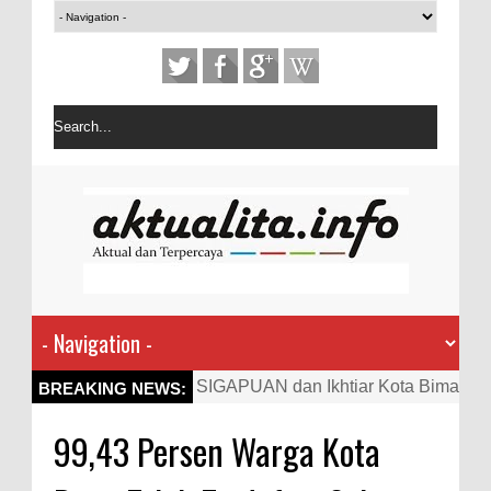
Kapolres Bima Beri Penghargaan
BREAKING NEWS:
ke Kades dan Ketua RT Yang
99,43 Persen Warga Kota
Aktif Bantu Polisi Berantas
Narkoba