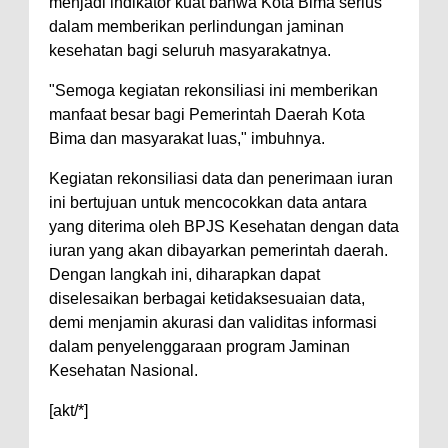
Kelautan dan Perikanan
menjadi indikator kuat bahwa Kota Bima serius
dalam memberikan perlindungan jaminan
Pemkot Jawab Pandangan
kesehatan bagi seluruh masyarakatnya.
Umum Fraksi DPRD terhadap
"Semoga kegiatan rekonsiliasi ini memberikan
Raperda Pertanggungjawaban
manfaat besar bagi Pemerintah Daerah Kota
Pelaksanaan APBD Kota Bima
Bima dan masyarakat luas," imbuhnya.
Pimpin Upacara HUT
Kegiatan rekonsiliasi data dan penerimaan iuran
Bhayangkara Ke-80, Kapolres
ini bertujuan untuk mencocokkan data antara
Bima: Jadikan Tugas Sebagai
yang diterima oleh BPJS Kesehatan dengan data
Ibadah, Kepercayaan Rakyat
iuran yang akan dibayarkan pemerintah daerah.
Landasan Utama
Dengan langkah ini, diharapkan dapat
diselesaikan berbagai ketidaksesuaian data,
Kado HUT Bhayangkara Ke-80,
demi menjamin akurasi dan validitas informasi
Kapolres Bima Pimpin Kenaikan
dalam penyelenggaraan program Jaminan
Pangkat 42 Personel
Kesehatan Nasional.
Bakti Sosial Bhayangkara Ke-80,
[akt/*]
Satsamapta Polres Bima Bantu