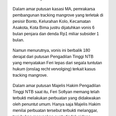
Polres Bima Bantu Warga Padolo
Dalam amar putusan kasasi MA, pemrakarsa
pembangunan tracking mangrove yang terletak di
Atasi Krisis Air Bersih
pesisir Bonto, Kelurahan Kolo, Kecamatan
Wali Kota Bima Tinjau Rumah
Asakota, Kota Bima justru dijatuhkan vonis 6
Warga Tidak Layak Huni di
bulan penjara dan denda Rp1 miliar subsider 1
Kelurahan Oi Mbo, Dorong
bulan.
Percepatan Bantuan BSPS
Namun menurutnya, vonis ini berbalik 180
Wakil Wali Kota Bima
derajat dari putusan Pengadilan Tinggi NTB
Konsultasikan Usulan Inpres
yang menyatakan Feri lepas dari segala tuntutan
hukum (onslag recht vervolging) terkait kasus
Jalan Daerah 2026 dan
tracking mangrove.
Persiapan DAK 2027 ke BPJN
NTB
Dalam amar putusan Majelis Hakim Pengadilan
Tinggi NTB saat itu, Feri Sofiyan memang telah
Wali Kota Tekankan Disiplin ASN
terbukti melakukan perbuatan yang didakwakan
dan Penguatan Kolaborasi
oleh penuntut umum. Hanya saja Majelis Hakim
Wali Kota Bima Hadiri Rakornas
menilai perbuatan tersebut terbukti melanggar,