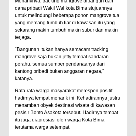
Menariknya, tracking mangrove dibangun dari
Warga Dena Hadapi Krisis Air
dana pribadi Wakil Walikota Bima stujuannya
Bersih
untuk melindungi beberapa pohon mangrove tua
Polsek Bolo Bongkar Peredaran
yang memang tumbuh liar di kawasan itu yang
Sabu di Tambe, 2 Pria
sekarang makin tumbuh makin subur dan makin
terjaga.
Diamankan Bersama 23 Poket
Sabu Siap Edar
"Bangunan itukan hanya semacam tracking
SIGAPUAN dan Ikhtiar Kota Bima
mangrove saja bukan jetty tempat sandaran
perahu, semua sumber pendanaanya dari
Menjemput Korban Kekerasan
kantong pribadi bukan anggaran negara,"
katanya.
Rata-rata warga masyarakat merespon positif
hadirnya tempat menarik ini. Kehadirannya justru
menambah obyek destinasi wisata di kawasan
pesisir Bonto Asakota tersebut. Hadirnya tempat
itu juga diapresiasi oleh warga Kota Bima
terutama warga setempat.