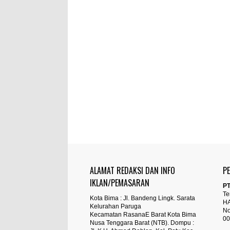
ALAMAT REDAKSI DAN INFO
P
IKLAN/PEMASARAN
PT
Te
Kota Bima : Jl. Bandeng Lingk. Sarata
H
Kelurahan Paruga
No
Kecamatan RasanaE Barat Kota Bima
00
Nusa Tenggara Barat (NTB). Dompu :