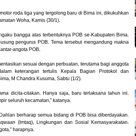
motor roda tiga yang tergolong baru di Bima ini, dikukuhkan
camatan Woha, Kamis (30/1).
gaku bangga atas terbentuknya POB se-Kabupaten Bima.
diusung pengurus POB. Tema tersebut mengandung makna
 antar-angota POB.
entasikan sesuai dengan perbuatan, terutama bagi anggota
dalam keterangan tertulis Kepala Bagian Protokol dan
ima, M Chandra Kusuma, Sabtu (1/2).
a dicita-citakan. Hanya saja, baru terlaksana tahun ini.
pir seluruh kecamatan,” katanya.
ahlan berharap semua bidang di POB bisa diberdayakan.
waan (Imtaq), Lingkungan dan Sosial Kemasyarakatan.
ota,” harapnya.