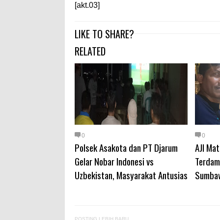
[akt.03]
LIKE TO SHARE?
RELATED
0
0
Polsek Asakota dan PT Djarum
AJI Mat
Gelar Nobar Indonesi vs
Terdamp
Uzbekistan, Masyarakat Antusias
Sumba
POSTING LEBIH BARU