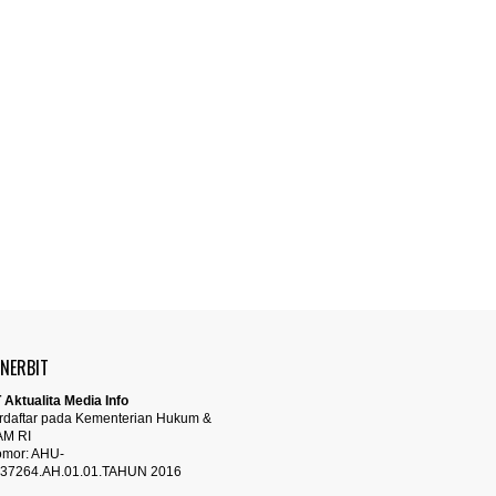
ENERBIT
 Aktualita Media Info
rdaftar pada Kementerian Hukum &
AM RI
mor: AHU-
37264.AH.01.01.TAHUN 2016