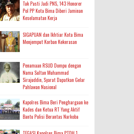
ma
Tak Pasti Jadi PNS, 143 Honorer
Pol PP Kota Bima Diberi Jaminan
an Layanan Berjalan Bertahap
Keselamatan Kerja
 Percepatan Bantuan BSPS
SIGAPUAN dan Ikhtiar Kota Bima
an DAK 2027 ke BPJN NTB
Menjemput Korban Kekerasan
an Pelaksanaan APBD Kota Bima
Penamaan RSUD Dompu dengan
Nama Sultan Muhammad
adah, Kepercayaan Rakyat Landasan Utama
Sirajuddin, Syarat Dapatkan Gelar
Pahlawan Nasional
isis Air Bersih
 Sabu Siap Edar
Kapolres Bima Beri Penghargaan ke
Kades dan Ketua RT Yang Aktif
Bantu Polisi Berantas Narkoba
TEGAS! Kapolres Bima PTDH 1