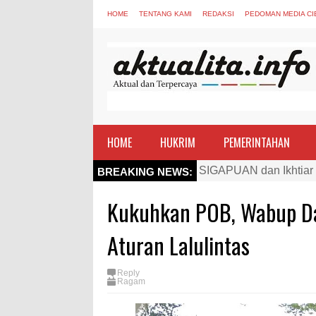
HOME
TENTANG KAMI
REDAKSI
PEDOMAN MEDIA CI
HOME
HUKRIM
PEMERINTAHAN
Kapolres Bima Beri Pe
BREAKING NEWS:
TEGAS! Kapolres Bima 
Kukuhkan POB, Wabup Dah
Staf Ahli Tekankan Pe
Si Dokes Polres Bima 
Aturan Lalulintas
Satpolairud Polres Bi
Reply
Perkuat Soliditas-Sine
Ragam
Nobar Piala Dunia Arge