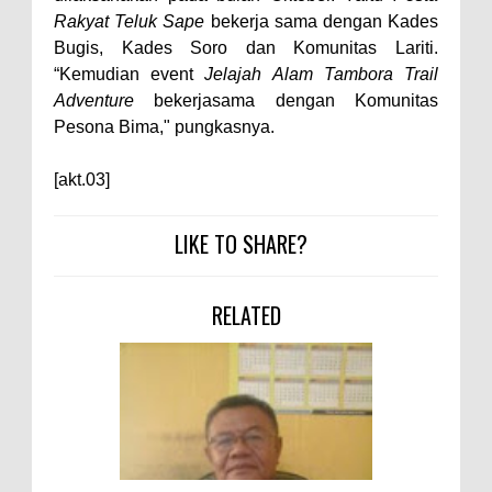
Kelautan dan Perikanan
Rakyat Teluk Sape
bekerja sama dengan Kades
Pemkot Jawab Pandangan
Bugis, Kades Soro dan Komunitas Lariti.
Umum Fraksi DPRD terhadap
“Kemudian event
Jelajah Alam Tambora Trail
Raperda Pertanggungjawaban
Adventure
bekerjasama dengan Komunitas
Pesona Bima," pungkasnya.
Pelaksanaan APBD Kota Bima
Pimpin Upacara HUT
[akt.03]
Bhayangkara Ke-80, Kapolres
Bima: Jadikan Tugas Sebagai
LIKE TO SHARE?
Ibadah, Kepercayaan Rakyat
Landasan Utama
RELATED
Kado HUT Bhayangkara Ke-80,
Kapolres Bima Pimpin Kenaikan
Pangkat 42 Personel
Bakti Sosial Bhayangkara Ke-80,
Satsamapta Polres Bima Bantu