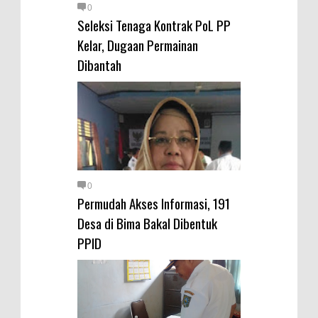
Warga Dena Hadapi Krisis Air
0
Seleksi Tenaga Kontrak PoL PP
Bersih
Kelar, Dugaan Permainan
Polsek Bolo Bongkar Peredaran
Dibantah
Sabu di Tambe, 2 Pria
Diamankan Bersama 23 Poket
Sabu Siap Edar
SIGAPUAN dan Ikhtiar Kota Bima
Menjemput Korban Kekerasan
0
Permudah Akses Informasi, 191
Desa di Bima Bakal Dibentuk
PPID