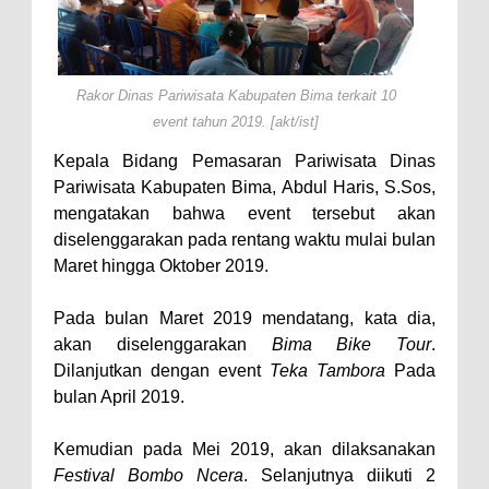
Perairan Sanggar
Perkuat Soliditas-Sinergi,
Kapolres Bima Silaturahmi ke
Rakor Dinas Pariwisata Kabupaten Bima terkait 10
event tahun 2019. [akt/ist]
Kejari dan Kodim 1608
Nobar Piala Dunia Argentina vs
Kepala Bidang Pemasaran Pariwisata Dinas
Pariwisata Kabupaten Bima, Abdul Haris, S.Sos,
Inggris, Polres Bima Pererat
mengatakan bahwa event tersebut akan
Silaturahmi dengan Masyarakat
diselenggarakan pada rentang waktu mulai bulan
Antusiasnya Warga dan Polisi
Maret hingga Oktober 2019.
Nobar Bareng Laga Prancis vs
Pada bulan Maret 2019 mendatang, kata dia,
Spanyol di Mapolres Bima
akan diselenggarakan
Bima Bike Tour
.
Wali Kota Bima Tinjau Finalisasi
Dilanjutkan dengan event
Teka Tambora
Pada
Pembangunan RSUD Kota Bima,
bulan April 2019.
Pastikan Pemindahan Layanan
Kemudian pada Mei 2019, akan dilaksanakan
Berjalan Bertahap
Festival Bombo Ncera
. Selanjutnya diikuti 2
"Polisi Peduli" Satsamapta