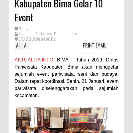
Kabupaten Bima Gelar 10
TEGAS! Kapolres Bima PTDH 1
Event
Anggota dan Beri Reward 8
Personel Berprestasi
Reply
Staf Ahli Tekankan Peran
Headline
,
Pariwisata
,
Pemerintahan
1/24/2019 08:04:00 PM
Perempuan sebagai Penggerak
A
A
PRINT
EMAIL
+
-
Ekonomi Keluarga pada
AKTUALITA.INFO
, BIMA – Tahun 2019, Dinas
Pelatihan Kewirausahaan Kota
Pariwisata Kabupaten Bima akan menggelar
Bima
sejumlah event pariwisata, seni dan budaya.
Si Dokes Polres Bima Cek
Dalam rapat koordinasi, Senin, 21 Januari, event
Kesehatan Korban Kapal Wisata
pariwisata diselenggarakan pada sejumlah
kecamatan.
yang Tenggelam di Perairan
Sanggar
Satpolairud Polres Bima dan Tim
Gabungan Evakuasi Korban
Kapal Wisata Tenggelam di