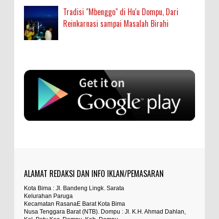
Tradisi "Mbenggo" di Hu'u Dompu, Dari
Reinkarnasi sampai Masalah Birahi
Anonymous
:
SIGAPUAN dan Ikhtiar Kota Bima Menjemput
Korban Kekerasan
Oleh: MardiaturrahmahAdministrasi Kesehatan
sumbu pdk nh org
Ahli Madya, Dinas Kesehatan
... read more
Aug 04 2026
Anonymous
:
Kapolres Bima Beri Penghargaan ke Kades dan
Ketua RT Yang Aktif Bantu Polisi Berantas Narkoba
sayng jabatan melayang
Kabupaten BIMA, Aktualita.– Kapolres Bima
Kabupaten AKBP Muhammad Anton
... read more
ALAMAT REDAKSI DAN INFO IKLAN/PEMASARAN
Anonymous
:
Jul 27 2026
Kota Bima : Jl. Bandeng Lingk. Sarata
TEGAS! Kapolres Bima PTDH 1 Anggota dan Beri
Kelurahan Paruga
percuma ada hukum percuma ada
Reward 8 Personel Berprestasi
Kecamatan RasanaE Barat Kota Bima
undang undang kalau tuntutan tidak
Nusa Tenggara Barat (NTB). Dompu : Jl. K.H. Ahmad Dahlan,
Kabupaten Bima, Aktualita – Komitmen