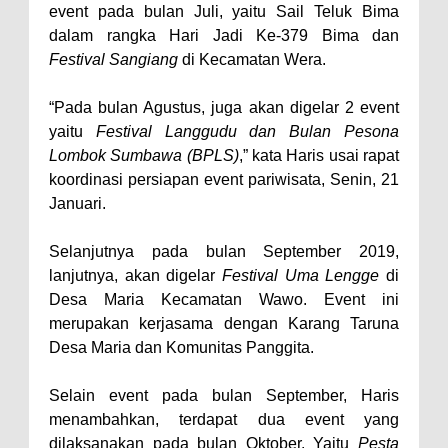
event pada bulan Juli, yaitu Sail Teluk Bima
Polres Bima Bantu Warga Padolo
dalam rangka Hari Jadi Ke-379 Bima dan
Atasi Krisis Air Bersih
Festival Sangiang
di Kecamatan Wera.
Wali Kota Bima Tinjau Rumah
“Pada bulan Agustus, juga akan digelar 2 event
Warga Tidak Layak Huni di
yaitu
Festival Langgudu dan Bulan Pesona
Kelurahan Oi Mbo, Dorong
Lombok Sumbawa (BPLS)
,” kata Haris usai rapat
Percepatan Bantuan BSPS
koordinasi persiapan event pariwisata, Senin, 21
Januari.
Wakil Wali Kota Bima
Konsultasikan Usulan Inpres
Selanjutnya pada bulan September 2019,
Jalan Daerah 2026 dan
lanjutnya, akan digelar
Festival Uma Lengge
di
Persiapan DAK 2027 ke BPJN
Desa Maria Kecamatan Wawo. Event ini
merupakan kerjasama dengan Karang Taruna
NTB
Desa Maria dan Komunitas Panggita.
Wali Kota Tekankan Disiplin ASN
dan Penguatan Kolaborasi
Selain event pada bulan September, Haris
Wali Kota Bima Hadiri Rakornas
menambahkan, terdapat dua event yang
dilaksanakan pada bulan Oktober. Yaitu
Pesta