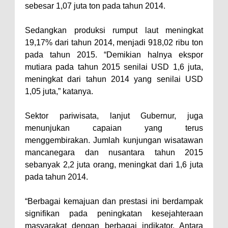
sebesar 1,07 juta ton pada tahun 2014.
Polres Bima Bantu Warga Padolo
Atasi Krisis Air Bersih
Sedangkan produksi rumput laut meningkat
19,17% dari tahun 2014, menjadi 918,02 ribu ton
Wali Kota Bima Tinjau Rumah
pada tahun 2015. “Demikian halnya ekspor
Warga Tidak Layak Huni di
mutiara pada tahun 2015 senilai USD 1,6 juta,
Kelurahan Oi Mbo, Dorong
meningkat dari tahun 2014 yang senilai USD
Percepatan Bantuan BSPS
1,05 juta,” katanya.
Wakil Wali Kota Bima
Sektor pariwisata, lanjut Gubernur, juga
Konsultasikan Usulan Inpres
menunjukan capaian yang terus
Jalan Daerah 2026 dan
menggembirakan. Jumlah kunjungan wisatawan
Persiapan DAK 2027 ke BPJN
mancanegara dan nusantara tahun 2015
sebanyak 2,2 juta orang, meningkat dari 1,6 juta
NTB
pada tahun 2014.
Wali Kota Tekankan Disiplin ASN
dan Penguatan Kolaborasi
“Berbagai kemajuan dan prestasi ini berdampak
Wali Kota Bima Hadiri Rakornas
signifikan pada peningkatan kesejahteraan
masyarakat dengan berbagai indikator. Antara