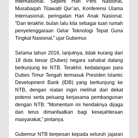
Warga Dena Hadapi Krisis Air
internasional. Seperti Hari Pers Nasional,
Musabaqah Tilawatil Qur’an, Konferensi Ulama
Bersih
Internasional, peringatan Hari Anak Nasional.
Polsek Bolo Bongkar Peredaran
“Dan terakhir, bulan lalu kita sebagai tuan rumah
Sabu di Tambe, 2 Pria
penyelenggaraan Gelar Teknologi Tepat Guna
Diamankan Bersama 23 Poket
Tingkat Nasional,” ujar Gubernur.
Sabu Siap Edar
Selama tahun 2016, lanjutnya, tidak kurang dari
SIGAPUAN dan Ikhtiar Kota Bima
18 duta besar (Dubes) negara sahabat datang
Menjemput Korban Kekerasan
berkunjung ke NTB. Terakhir, kedatangan para
Dubes Timur Tengah termasuk Presiden Islamic
Development Bank (IDB) yang berkunjung ke
NTB, dengan niatan ingin melihat dari dekat
potensi serta peluang kerjasama pembangunan
dengan NTB. “Momentum ini hendaknya dijaga
dan terus dimanfaatkan bagi kesejahteraan
masyarakat,” pintanya.
Gubernur NTB berpesan kepada seluruh jajaran