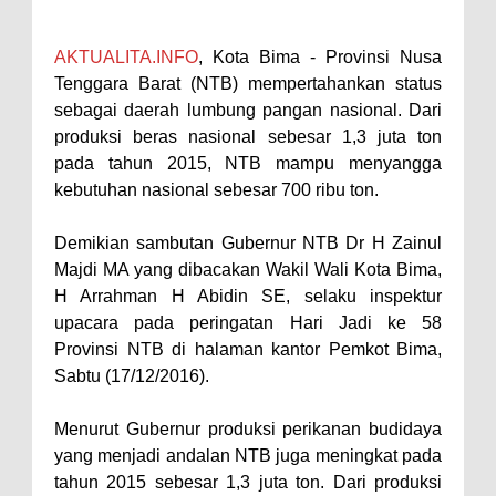
Perairan Sanggar
AKTUALITA.INFO
, Kota Bima - Provinsi Nusa
Perkuat Soliditas-Sinergi,
Tenggara Barat (NTB) mempertahankan status
Kapolres Bima Silaturahmi ke
sebagai daerah lumbung pangan nasional. Dari
Kejari dan Kodim 1608
produksi beras nasional sebesar 1,3 juta ton
Nobar Piala Dunia Argentina vs
pada tahun 2015, NTB mampu menyangga
kebutuhan nasional sebesar 700 ribu ton.
Inggris, Polres Bima Pererat
Silaturahmi dengan Masyarakat
Demikian sambutan Gubernur NTB Dr H Zainul
Antusiasnya Warga dan Polisi
Majdi MA yang dibacakan Wakil Wali Kota Bima,
Nobar Bareng Laga Prancis vs
H Arrahman H Abidin SE, selaku inspektur
upacara pada peringatan Hari Jadi ke 58
Spanyol di Mapolres Bima
Provinsi NTB di halaman kantor Pemkot Bima,
Wali Kota Bima Tinjau Finalisasi
Sabtu (17/12/2016).
Pembangunan RSUD Kota Bima,
Pastikan Pemindahan Layanan
Menurut Gubernur produksi perikanan budidaya
yang menjadi andalan NTB juga meningkat pada
Berjalan Bertahap
tahun 2015 sebesar 1,3 juta ton. Dari produksi
"Polisi Peduli" Satsamapta