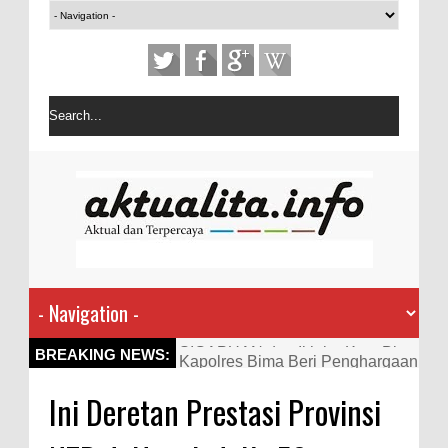
Kapolres Bima Beri Penghargaan
BREAKING NEWS:
ke Kades dan Ketua RT Yang
Ini Deretan Prestasi Provinsi
Aktif Bantu Polisi Berantas
Narkoba