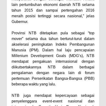
Kelautan dan Perikanan
lain pertumbuhan ekonomi daerah NTB selama
Pemkot Jawab Pandangan
tahun 2015 dan sampai pertengahan 2016
Umum Fraksi DPRD terhadap
meraih posisi tertinggi secara nasional,” jelas
Raperda Pertanggungjawaban
Gubernur.
Pelaksanaan APBD Kota Bima
Provinsi NTB ditetapkan pula sebagai “top
Pimpin Upacara HUT
mover” selama dua tahun berturut-turut dalam
Bhayangkara Ke-80, Kapolres
akselerasi peningkatan Indeks Pembangunan
Bima: Jadikan Tugas Sebagai
Manusia (IPM). Dalam hal laju pencapaian
Millenium Development Goals (MDG’s), NTB
Ibadah, Kepercayaan Rakyat
mendapat pengakuan internasional dengan
Landasan Utama
diikutsertakannya NTB dalam berbagai
Kado HUT Bhayangkara Ke-80,
pengalaman dengan negara lain di forum
Kapolres Bima Pimpin Kenaikan
pertemuan Perserikatan Bangsa-Bangsa (PBB)
beberapa waktu yang lalu.
Pangkat 42 Personel
Bakti Sosial Bhayangkara Ke-80,
NTB juga mendapat kepercayaan sebagai
Satsamapta Polres Bima Bantu
penyelenggara event-event nasional dan