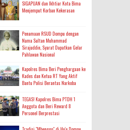
ma
SIGAPUAN dan Ikhtiar Kota Bima
Menjemput Korban Kekerasan
an Layanan Berjalan Bertahap
 Percepatan Bantuan BSPS
Penamaan RSUD Dompu dengan
an DAK 2027 ke BPJN NTB
Nama Sultan Muhammad
Sirajuddin, Syarat Dapatkan Gelar
Pahlawan Nasional
an Pelaksanaan APBD Kota Bima
Kapolres Bima Beri Penghargaan ke
adah, Kepercayaan Rakyat Landasan Utama
Kades dan Ketua RT Yang Aktif
Bantu Polisi Berantas Narkoba
isis Air Bersih
 Sabu Siap Edar
TEGAS! Kapolres Bima PTDH 1
Anggota dan Beri Reward 8
Personel Berprestasi
Tradisi "Mbenggo" di Hu'u Dompu,