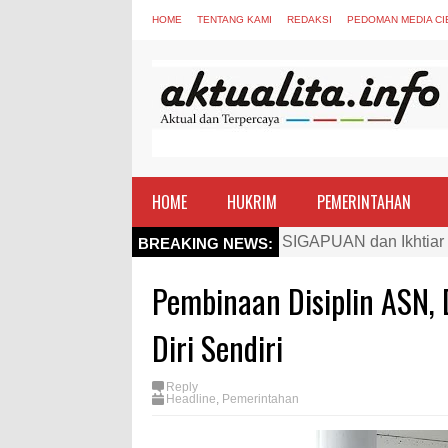
HOME
TENTANG KAMI
REDAKSI
PEDOMAN MEDIA CI
HOME
HUKRIM
PEMERINTAHAN
Kapolres Bima Beri Pe
BREAKING NEWS:
TEGAS! Kapolres Bima 
Pembinaan Disiplin ASN, 
Staf Ahli Tekankan Pe
Si Dokes Polres Bima 
Diri Sendiri
Satpolairud Polres Bi
Reply
Perkuat Soliditas-Sine
Headline
,
Pemerintahan
Nobar Piala Dunia Arge