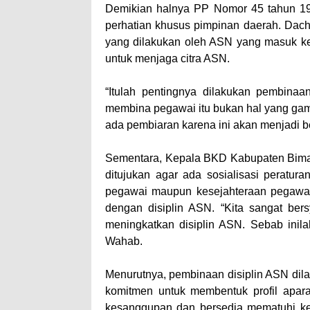
Demikian halnya PP Nomor 45 tahun 199
perhatian khusus pimpinan daerah. Dac
yang dilakukan oleh ASN yang masuk ke m
untuk menjaga citra ASN.
“Itulah pentingnya dilakukan pembinaan
membina pegawai itu bukan hal yang gamp
ada pembiaran karena ini akan menjadi be
Sementara, Kepala BKD Kabupaten Bima
ditujukan agar ada sosialisasi peratu
pegawai maupun kesejahteraan pegawai
dengan disiplin ASN. “Kita sangat ber
meningkatkan disiplin ASN. Sebab inila
Wahab.
Menurutnya, pembinaan disiplin ASN di
komitmen untuk membentuk profil apara
kesanggupan dan bersedia mematuhi kewa