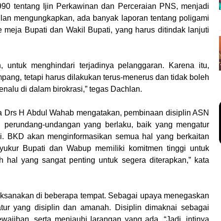
0 tentang Ijin Perkawinan dan Perceraian PNS, menjadi
hlan mengungkapkan, ada banyak laporan tentang poligami
eja Bupati dan Wakil Bupati, yang harus ditindak lanjuti
, untuk menghindari terjadinya pelanggaran. Karena itu,
ang, tetapi harus dilakukan terus-menerus dan tidak boleh
nalu di dalam birokrasi,” tegas Dachlan.
 Drs H Abdul Wahab mengatakan, pembinaan disiplin ASN
ran perundang-undangan yang berlaku, baik yang mengatur
. BKD akan menginformasikan semua hal yang berkaitan
syukur Bupati dan Wabup memiliki komitmen tinggi untuk
h hal yang sangat penting untuk segera diterapkan,” kata
laksanakan di beberapa tempat. Sebagai upaya menegaskan
tur yang disiplin dan amanah. Disiplin dimaknai sebagai
jiban, serta menjauhi larangan yang ada. “Jadi, intinya