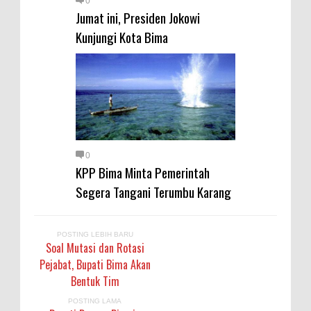
0
Warga Dena Hadapi Krisis Air
Jumat ini, Presiden Jokowi
Bersih
Kunjungi Kota Bima
Polsek Bolo Bongkar Peredaran
Sabu di Tambe, 2 Pria
Diamankan Bersama 23 Poket
Sabu Siap Edar
SIGAPUAN dan Ikhtiar Kota Bima
Menjemput Korban Kekerasan
0
KPP Bima Minta Pemerintah
Segera Tangani Terumbu Karang
POSTING LEBIH BARU
Soal Mutasi dan Rotasi
Pejabat, Bupati Bima Akan
Bentuk Tim
POSTING LAMA