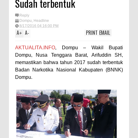
Sudah terbentuk
TEGAS! Kapolres Bima PTDH 1
Reply
Anggota dan Beri Reward 8
Dompu
,
Headline
Personel Berprestasi
8/17/2016 04:16:00 PM
A
A
PRINT
EMAIL
+
-
Staf Ahli Tekankan Peran
Perempuan sebagai Penggerak
AKTUALITA.INFO
, Dompu – Wakil Bupati
Ekonomi Keluarga pada
Dompu, Nusa Tenggara Barat, Arifuddin SH,
memastikan bahwa tahun 2017 sudah terbentuk
Pelatihan Kewirausahaan Kota
Badan Narkotika Nasional Kabupaten (BNNK)
Bima
Dompu.
Si Dokes Polres Bima Cek
Kesehatan Korban Kapal Wisata
yang Tenggelam di Perairan
Sanggar
Satpolairud Polres Bima dan Tim
Gabungan Evakuasi Korban
Kapal Wisata Tenggelam di