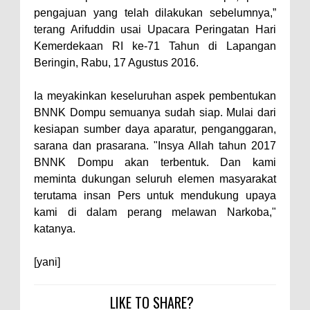
pengajuan yang telah dilakukan sebelumnya,”
Polres Bima Bantu Warga Padolo
terang Arifuddin usai Upacara Peringatan Hari
Atasi Krisis Air Bersih
Kemerdekaan RI ke-71 Tahun di Lapangan
Wali Kota Bima Tinjau Rumah
Beringin, Rabu, 17 Agustus 2016.
Warga Tidak Layak Huni di
Ia meyakinkan keseluruhan aspek pembentukan
Kelurahan Oi Mbo, Dorong
BNNK Dompu semuanya sudah siap. Mulai dari
Percepatan Bantuan BSPS
kesiapan sumber daya aparatur, penganggaran,
Wakil Wali Kota Bima
sarana dan prasarana. "Insya Allah tahun 2017
BNNK Dompu akan terbentuk. Dan kami
Konsultasikan Usulan Inpres
meminta dukungan seluruh elemen masyarakat
Jalan Daerah 2026 dan
terutama insan Pers untuk mendukung upaya
Persiapan DAK 2027 ke BPJN
kami di dalam perang melawan Narkoba,"
NTB
katanya.
Wali Kota Tekankan Disiplin ASN
[yani]
dan Penguatan Kolaborasi
Wali Kota Bima Hadiri Rakornas
LIKE TO SHARE?