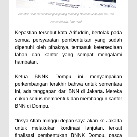
Perairan Sanggar
Arifuddin saat menandatangani perang terhadap Narkoba usai upacara Hari
Perkuat Soliditas-Sinergi,
Kemerdekaan. foto: yani
Kapolres Bima Silaturahmi ke
Kepastian tersebut kata Arifuddin, bertolak pada
Kejari dan Kodim 1608
semua persyaratan pembentukan yang sudah
Nobar Piala Dunia Argentina vs
dipenuhi oleh pihaknya, termasuk ketersediaan
Inggris, Polres Bima Pererat
lahan dan kantor yang sempat mengalami
hambatan.
Silaturahmi dengan Masyarakat
Antusiasnya Warga dan Polisi
Ketua BNNK Dompu ini menyampailan
Nobar Bareng Laga Prancis vs
perkembangan terakhir bahwa untuk sementara
Spanyol di Mapolres Bima
ini, ada tanggapan dari BNN di Jakarta. Mereka
cukup serius membentuk dan membangun kantor
Wali Kota Bima Tinjau Finalisasi
BNN di Dompu.
Pembangunan RSUD Kota Bima,
Pastikan Pemindahan Layanan
"Insya Allah minggu depan saya akan ke Jakarta
Berjalan Bertahap
untuk melakukan kordinasi lanjutan, terkait
finalisasi pembentukan BNNK Dompu, pasca
"Polisi Peduli" Satsamapta