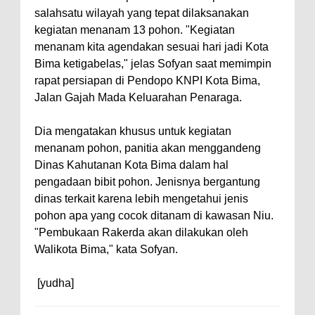
salahsatu wilayah yang tepat dilaksanakan
Polres Bima Bantu Warga Padolo
kegiatan menanam 13 pohon. "Kegiatan
Atasi Krisis Air Bersih
menanam kita agendakan sesuai hari jadi Kota
Wali Kota Bima Tinjau Rumah
Bima ketigabelas," jelas Sofyan saat memimpin
rapat persiapan di Pendopo KNPI Kota Bima,
Warga Tidak Layak Huni di
Jalan Gajah Mada Keluarahan Penaraga.
Kelurahan Oi Mbo, Dorong
Percepatan Bantuan BSPS
Dia mengatakan khusus untuk kegiatan
Wakil Wali Kota Bima
menanam pohon, panitia akan menggandeng
Dinas Kahutanan Kota Bima dalam hal
Konsultasikan Usulan Inpres
pengadaan bibit pohon. Jenisnya bergantung
Jalan Daerah 2026 dan
dinas terkait karena lebih mengetahui jenis
Persiapan DAK 2027 ke BPJN
pohon apa yang cocok ditanam di kawasan Niu.
NTB
"Pembukaan Rakerda akan dilakukan oleh
Walikota Bima," kata Sofyan.
Wali Kota Tekankan Disiplin ASN
dan Penguatan Kolaborasi
[yudha]
Wali Kota Bima Hadiri Rakornas