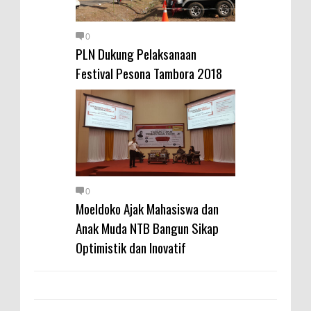
Warga Dena Hadapi Krisis Air
Bersih
0
Polsek Bolo Bongkar Peredaran
PLN Dukung Pelaksanaan
Sabu di Tambe, 2 Pria
Festival Pesona Tambora 2018
Diamankan Bersama 23 Poket
Sabu Siap Edar
SIGAPUAN dan Ikhtiar Kota Bima
Menjemput Korban Kekerasan
0
Moeldoko Ajak Mahasiswa dan
Anak Muda NTB Bangun Sikap
Optimistik dan Inovatif