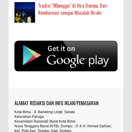
Tradisi "Mbenggo" di Hu'u Dompu, Dari
Reinkarnasi sampai Masalah Birahi
Anonymous
:
SIGAPUAN dan Ikhtiar Kota Bima Menjemput
Korban Kekerasan
Oleh: MardiaturrahmahAdministrasi Kesehatan
sumbu pdk nh org
Ahli Madya, Dinas Kesehatan
... read more
Aug 04 2026
Anonymous
:
Kapolres Bima Beri Penghargaan ke Kades dan
Ketua RT Yang Aktif Bantu Polisi Berantas Narkoba
sayng jabatan melayang
Kabupaten BIMA, Aktualita.– Kapolres Bima
Kabupaten AKBP Muhammad Anton
... read more
ALAMAT REDAKSI DAN INFO IKLAN/PEMASARAN
Anonymous
:
Jul 27 2026
Kota Bima : Jl. Bandeng Lingk. Sarata
TEGAS! Kapolres Bima PTDH 1 Anggota dan Beri
Kelurahan Paruga
percuma ada hukum percuma ada
Reward 8 Personel Berprestasi
Kecamatan RasanaE Barat Kota Bima
undang undang kalau tuntutan tidak
Nusa Tenggara Barat (NTB). Dompu : Jl. K.H. Ahmad Dahlan,
Kabupaten Bima, Aktualita – Komitmen
Kel. Potu Kec. Dompu, Kab. Dompu
penegakan disiplin dan apresiasi kinerja
... read