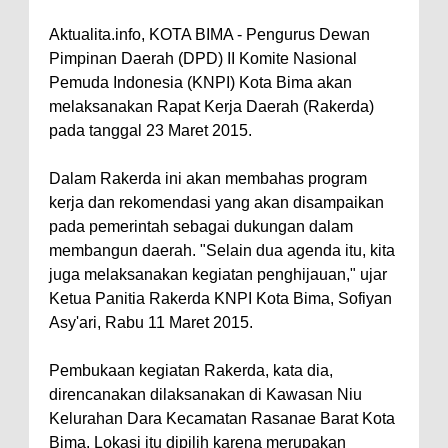
Perairan Sanggar
Aktualita.info, KOTA BIMA - Pengurus Dewan
Perkuat Soliditas-Sinergi,
Pimpinan Daerah (DPD) II Komite Nasional
Pemuda Indonesia (KNPI) Kota Bima akan
Kapolres Bima Silaturahmi ke
melaksanakan Rapat Kerja Daerah (Rakerda)
Kejari dan Kodim 1608
pada tanggal 23 Maret 2015.
Nobar Piala Dunia Argentina vs
Inggris, Polres Bima Pererat
Dalam Rakerda ini akan membahas program
kerja dan rekomendasi yang akan disampaikan
Silaturahmi dengan Masyarakat
pada pemerintah sebagai dukungan dalam
Antusiasnya Warga dan Polisi
membangun daerah. "Selain dua agenda itu, kita
Nobar Bareng Laga Prancis vs
juga melaksanakan kegiatan penghijauan," ujar
Spanyol di Mapolres Bima
Ketua Panitia Rakerda KNPI Kota Bima, Sofiyan
Asy'ari, Rabu 11 Maret 2015.
Wali Kota Bima Tinjau Finalisasi
Pembangunan RSUD Kota Bima,
Pembukaan kegiatan Rakerda, kata dia,
Pastikan Pemindahan Layanan
direncanakan dilaksanakan di Kawasan Niu
Berjalan Bertahap
Kelurahan Dara Kecamatan Rasanae Barat Kota
Bima. Lokasi itu dipilih karena merupakan
"Polisi Peduli" Satsamapta