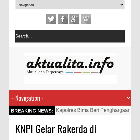
Kapolres Bima Beri Penghargaan
BREAKING NEWS:
ke Kades dan Ketua RT Yang
KNPI Gelar Rakerda di
Aktif Bantu Polisi Berantas
Narkoba