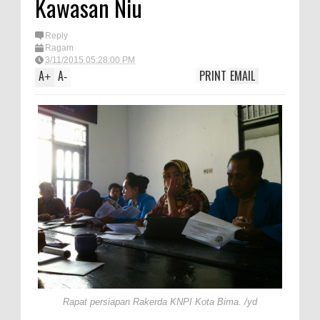
Kawasan Niu
TEGAS! Kapolres Bima PTDH 1
Reply
Anggota dan Beri Reward 8
Ragam
Personel Berprestasi
3/11/2015 05:28:00 PM
A
A
PRINT
EMAIL
+
-
Staf Ahli Tekankan Peran
Perempuan sebagai Penggerak
Ekonomi Keluarga pada
Pelatihan Kewirausahaan Kota
Bima
Si Dokes Polres Bima Cek
Kesehatan Korban Kapal Wisata
yang Tenggelam di Perairan
Sanggar
Satpolairud Polres Bima dan Tim
Gabungan Evakuasi Korban
Rapat persiapan Rakerda KNPI Kota Bima. /yd
Kapal Wisata Tenggelam di