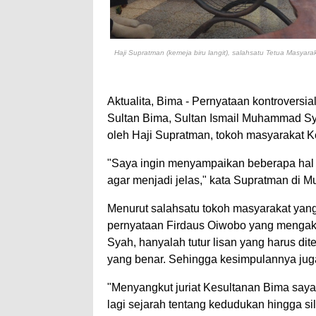
Haji Supratman (kemeja biru langit), salahsatu Tetua Masya
Aktualita, Bima - Pernyataan kontroversi
Sultan Bima, Sultan Ismail Muhammad S
oleh Haji Supratman, tokoh masyarakat
"Saya ingin menyampaikan beberapa hal t
agar menjadi jelas," kata Supratman di 
Menurut salahsatu tokoh masyarakat yang
pernyataan Firdaus Oiwobo yang mengak
Syah, hanyalah tutur lisan yang harus dit
yang benar. Sehingga kesimpulannya jug
"Menyangkut juriat Kesultanan Bima saya
lagi sejarah tentang kedudukan hingga s