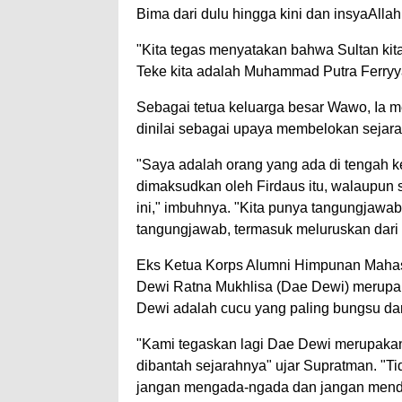
Bima dari dulu hingga kini dan insyaAll
"Kita tegas menyatakan bahwa Sultan kita
Teke kita adalah Muhammad Putra Ferryy
Sebagai tetua keluarga besar Wawo, Ia me
dinilai sebagai upaya membelokan sejara
"Saya adalah orang yang ada di tengah k
dimaksudkan oleh Firdaus itu, walaupun s
ini," imbuhnya. "Kita punya tangungjawab
tangungjawab, termasuk meluruskan dari
Eks Ketua Korps Alumni Himpunan Maha
Dewi Ratna Mukhlisa (Dae Dewi) merup
Dewi adalah cucu yang paling bungsu dar
"Kami tegaskan lagi Dae Dewi merupakan c
dibantah sejarahnya" ujar Supratman. "Tid
jangan mengada-ngada dan jangan mendeng