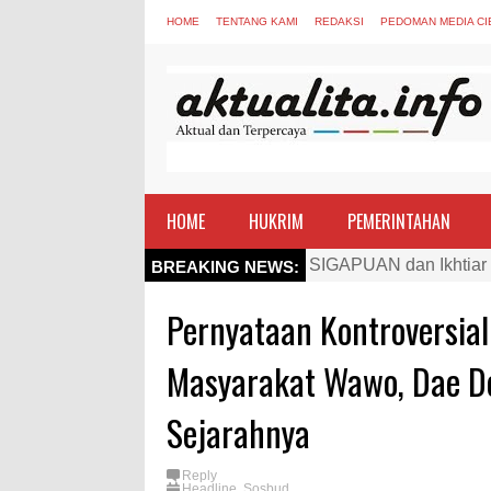
HOME
TENTANG KAMI
REDAKSI
PEDOMAN MEDIA CI
HOME
HUKRIM
PEMERINTAHAN
Kapolres Bima Beri Pe
BREAKING NEWS:
TEGAS! Kapolres Bima 
Pernyataan Kontroversial
Staf Ahli Tekankan Pe
Si Dokes Polres Bima 
Masyarakat Wawo, Dae De
Satpolairud Polres Bi
Sejarahnya
Perkuat Soliditas-Sine
Nobar Piala Dunia Arge
Reply
Headline
,
Sosbud