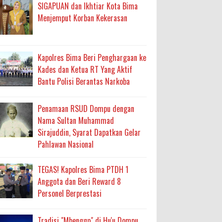
ma
SIGAPUAN dan Ikhtiar Kota Bima
Menjemput Korban Kekerasan
an Layanan Berjalan Bertahap
 Percepatan Bantuan BSPS
Kapolres Bima Beri Penghargaan ke
an DAK 2027 ke BPJN NTB
Kades dan Ketua RT Yang Aktif
Bantu Polisi Berantas Narkoba
an Pelaksanaan APBD Kota Bima
Penamaan RSUD Dompu dengan
Nama Sultan Muhammad
adah, Kepercayaan Rakyat Landasan Utama
Sirajuddin, Syarat Dapatkan Gelar
Pahlawan Nasional
isis Air Bersih
 Sabu Siap Edar
TEGAS! Kapolres Bima PTDH 1
Anggota dan Beri Reward 8
Personel Berprestasi
Tradisi "Mbenggo" di Hu'u Dompu,