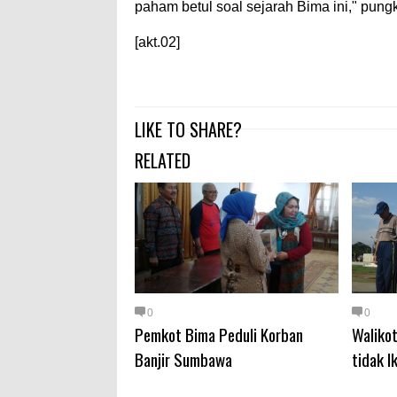
paham betul soal sejarah Bima ini," pun
[akt.02]
LIKE TO SHARE?
RELATED
0
0
Pemkot Bima Peduli Korban
Waliko
Banjir Sumbawa
tidak I