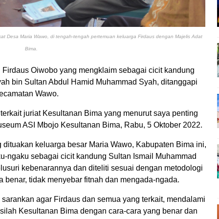
rakat Desa Maria Wawo, di tengah-tengah pertemuan keluarga Firdaus dengan Majelis Adat
Bima.
al Firdaus Oiwobo yang mengklaim sebagai cicit kandung
yah bin Sultan Abdul Hamid Muhammad Syah, ditanggapi
 Kecamatan Wawo.
erkait juriat Kesultanan Bima yang menurut saya penting
Museum ASI Mbojo Kesultanan Bima, Rabu, 5 Oktober 2022.
 dituakan keluarga besar Maria Wawo, Kabupaten Bima ini,
u-ngaku sebagai cicit kandung Sultan Ismail Muhammad
elusuri kebenarannya dan diteliti sesuai dengan metodologi
a benar, tidak menyebar fitnah dan mengada-ngada.
 sarankan agar Firdaus dan semua yang terkait, mendalami
ilsilah Kesultanan Bima dengan cara-cara yang benar dan