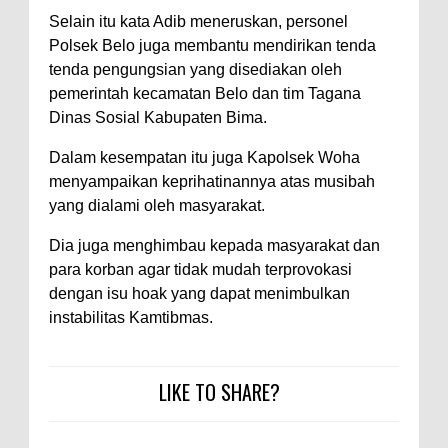
Selain itu kata Adib meneruskan, personel
Polres Bima Bantu Warga Padolo
Polsek Belo juga membantu mendirikan tenda
Atasi Krisis Air Bersih
tenda pengungsian yang disediakan oleh
Wali Kota Bima Tinjau Rumah
pemerintah kecamatan Belo dan tim Tagana
Dinas Sosial Kabupaten Bima.
Warga Tidak Layak Huni di
Kelurahan Oi Mbo, Dorong
Dalam kesempatan itu juga Kapolsek Woha
Percepatan Bantuan BSPS
menyampaikan keprihatinannya atas musibah
yang dialami oleh masyarakat.
Wakil Wali Kota Bima
Konsultasikan Usulan Inpres
Dia juga menghimbau kepada masyarakat dan
Jalan Daerah 2026 dan
para korban agar tidak mudah terprovokasi
dengan isu hoak yang dapat menimbulkan
Persiapan DAK 2027 ke BPJN
instabilitas Kamtibmas.
NTB
Wali Kota Tekankan Disiplin ASN
LIKE TO SHARE?
dan Penguatan Kolaborasi
Wali Kota Bima Hadiri Rakornas