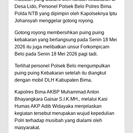
Desa Lido, Personel Polsek Belo Polres Bima
Perairan Sanggar
Polda NTB yang dipimpin oleh Kapolseknya Iptu
Perkuat Soliditas-Sinergi,
Johansyah menggelar gotong royong.
Kapolres Bima Silaturahmi ke
Gotong royong membersihkan puing puing
Kejari dan Kodim 1608
kebakaran yang berlangsung pada Senin 18 Mei
Nobar Piala Dunia Argentina vs
2026 itu juga melibatkan unsur Forkompicam
Inggris, Polres Bima Pererat
Belo pada Senin 18 Mei 2026 pagi tadi.
Silaturahmi dengan Masyarakat
Terlihat personel Polsek Belo mengumpulkan
Antusiasnya Warga dan Polisi
puing puing Kebakaran setelah itu diangkut
Nobar Bareng Laga Prancis vs
dengan mobil DLH Kabupaten Bima.
Spanyol di Mapolres Bima
Kapolres Bima AKBP Muhammad Anton
Wali Kota Bima Tinjau Finalisasi
Bhayangkara Gaisar S.I.K.MH., melalui Kasi
Pembangunan RSUD Kota Bima,
Humas AKP Adib Widayaka menjelaskan
kegiatan tersebut merupakan wujud kepedulian
Pastikan Pemindahan Layanan
Polri terhadap musibah yang dialami oleh
Berjalan Bertahap
masyarakat.
"Polisi Peduli" Satsamapta