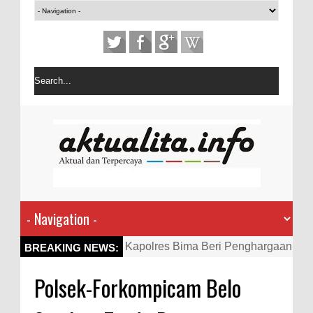
Kapolres Bima Beri Penghargaan
BREAKING NEWS:
ke Kades dan Ketua RT Yang
Polsek-Forkompicam Belo
Aktif Bantu Polisi Berantas
Narkoba